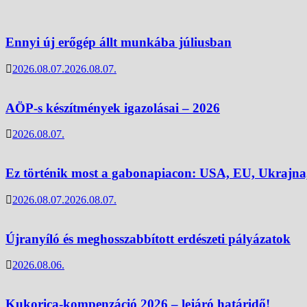
Ennyi új erőgép állt munkába júliusban
2026.08.07.
2026.08.07.
AÖP-s készítmények igazolásai – 2026
2026.08.07.
Ez történik most a gabonapiacon: USA, EU, Ukrajna
2026.08.07.
2026.08.07.
Újranyíló és meghosszabbított erdészeti pályázatok
2026.08.06.
Kukorica-kompenzáció 2026 – lejáró határidő!