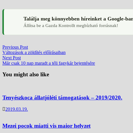
Találja meg könnyebben híreinket a Google-ba
Állítsa be a Gazda Kontrollt megbízható forrásnak!
Bejegyzés
Previous
Previous Post
post:
Változások a zöldítés előírásaiban
navigáció
Next
Next Post
post:
Már csak 10 nap maradt a téli fagykár bejentésére
You might also like
Tenyészkoca állatjóléti támogatások – 2019/2020.
2019.03.19.
Mezei pocok miatti vis maior helyzet