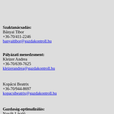
Szaktanácsadás:
Bányai Tibor
+36-70/411-2246
banyaitibor@gazdakontroll.hu
Pályázati menedzsment:
Kleizer Andrea
+36-70/639-7625
kleizerandrea@gazdakontroll.hu
Kopácsi Beatrix
+36-70/944-8697
kopacsibeatrix@gazdakontroll.hu
Gazdaság-optimalizálás:
Novák László