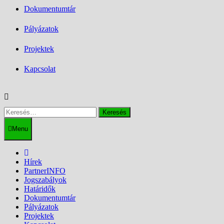
Dokumentumtár
Pályázatok
Projektek
Kapcsolat
Keresés:
Menu
Hírek
PartnerINFO
Jogszabályok
Határidők
Dokumentumtár
Pályázatok
Projektek