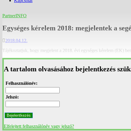
Kapcsolat
PartnerINFO
Egységes kérelem 2018: megjelentek a seg
2018.04.12.
Tájékoztatjuk, hogy megjelent a 2018. évi egységes kérelem (EK) b
A tartalom olvasásához bejelentkezés szük
Felhasználónév:
Jelszó:
Bejelentkezés
Elfelejtett felhasználónév vagy jelszó?