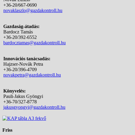
+36-20/667-0690
novaklaszlo@gazdakontroll.hu
Gazdaság-átadás:
Bardocz Tamás
+36-20/392-6552
bardocztamas@gazdakontroll.hu
Innovációs tanácsadás:
Hajzser-Novák Petra
+36-20/396-4709
novakpetra@gazdakontroll.hu
Könyvelés:
Pauli-Jakus Gyöngyi
+36-70/327-8778
jakusgyongyi@gazdakontroll.hu
Friss