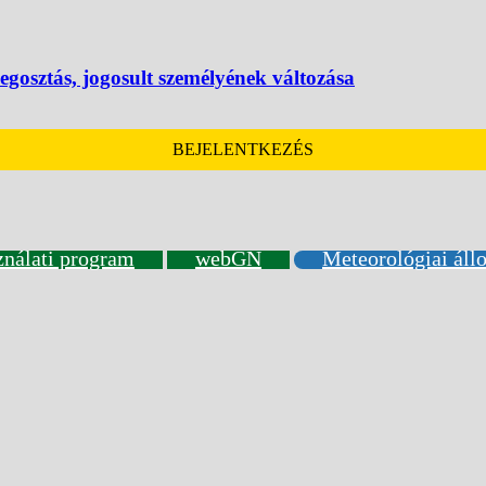
egosztás, jogosult személyének változása
BEJELENTKEZÉS
ználati program
webGN
Meteorológiai áll