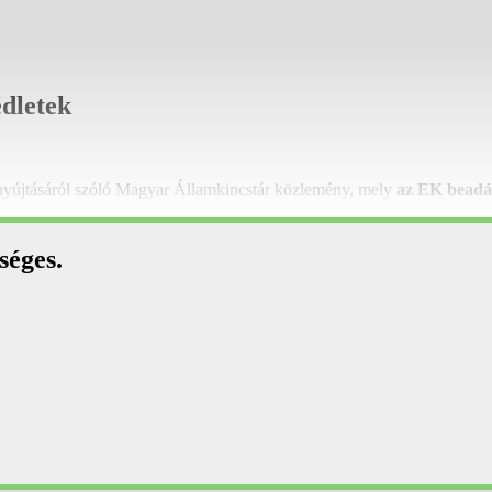
édletek
enyújtásáról szóló Magyar Államkincstár közlemény, mely
az EK beadás
séges.