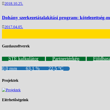
2018.10.25.
Dohány szerkezetátalakítási program: kötelezettség-m
2017.04.05.
Gazdaszoftverek
STÉ kalkulátor
Partnertérkép
Földhas
0,0 mm
63,1 %
22,5 °C
Projektek
Elérhetőségeink