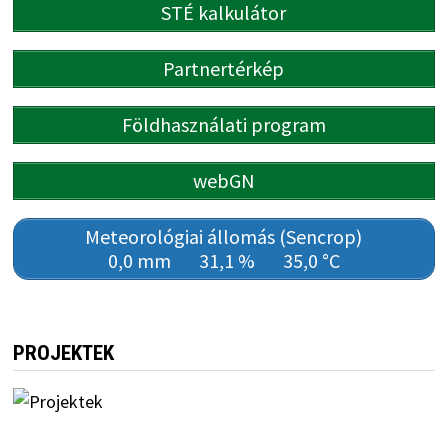
STÉ kalkulátor
Partnertérkép
Földhasználati program
webGN
Meteorológiai állomás (Sencrop)
0,0 mm
31,1 %
35,0 °C
PROJEKTEK