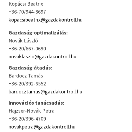
Kopácsi Beatrix
+36-70/944-8697
kopacsibeatrix@gazdakontroll.hu
Gazdaság-optimalizálás:
Novák László
+36-20/667-0690
novaklaszlo@gazdakontroll.hu
Gazdaság-átadás:
Bardocz Tamás
+36-20/392-6552
bardocztamas@gazdakontroll.hu
Innovációs tanácsadás:
Hajzser-Novák Petra
+36-20/396-4709
novakpetra@gazdakontroll.hu