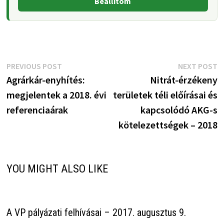
Beállítom
Bejegyzés
Previous
N
PREVIOUS POST
NEXT POST
post:
p
Agrárkár-enyhítés:
Nitrát-érzékeny
navigáció
megjelentek a 2018. évi
területek téli előírásai és
referenciaárak
kapcsolódó AKG-s
kötelezettségek – 2018
YOU MIGHT ALSO LIKE
A VP pályázati felhívásai – 2017. augusztus 9.