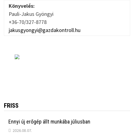
Könyvelés:
Pauli-Jakus Gyöngyi
+36-70/327-8778
jakusgyongyi@gazdakontroll.hu
FRISS
Ennyi új erőgép állt munkába júliusban
2026.08.07.