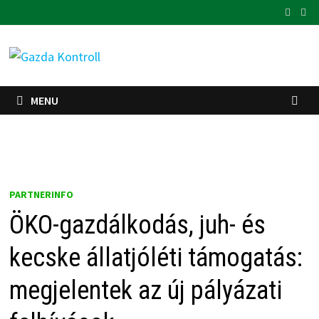
Skip
to
content
MENU
PARTNERINFO
ÖKO-gazdálkodás, juh- és
kecske állatjóléti támogatás:
megjelentek az új pályázati