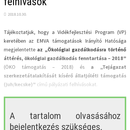
felhívások
2018.10.30.
Tájékoztatjuk, hogy a Vidékfejlesztési Program (VP)
keretében az EMVA támogatások Irányító Hatósága
megjelentette
az „Ökológiai gazdálkodásra történő
áttérés, ökológiai gazdálkodás fenntartása – 2018”
(ÖKO támogatás – 2018) és
a „Tejágazat
szerkezetátalakítását kísérő állatjóléti támogatás
(juh/kecske)”
című pályázati felhívásokat.
A tartalom olvasásához
bejelentkezés szükséges.