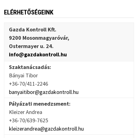
ELÉRHETŐSÉGEINK
Gazda Kontroll Kft.
9200 Mosonmagyaróvár,
Ostermayer u. 24.
info@gazdakontroll.hu
Szaktanácsadás:
Bányai Tibor
+36-70/411-2246
banyaitibor@gazdakontroll.hu
Pályázati menedzsment:
Kleizer Andrea
+36-70/639-7625
kleizerandrea@gazdakontroll.hu