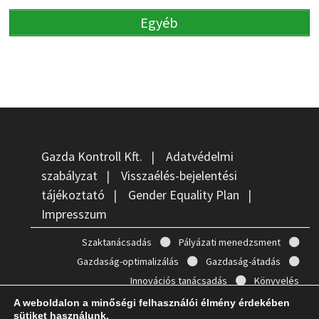
Egyéb
Gazda Kontroll Kft.
|
Adatvédelmi
szabályzat
|
Visszaélés-bejelentési
tájékoztató
|
Gender Equality Plan
|
Impresszum
Szaktanácsadás
Pályázati menedzsment
Gazdaság-optimalizálás
Gazdaság-átadás
Innovációs tanácsadás
Könyvelés
A weboldalon a minőségi felhasználói élmény érdekében
sütiket használunk.