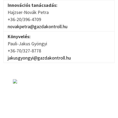
Innovációs tanácsadás:
Hajzser-Novák Petra
+36-20/396-4709
novakpetra@gazdakontroll.hu
Könyvelés:
Pauli-Jakus Gyöngyi
+36-70/327-8778
jakusgyongyi@gazdakontroll.hu