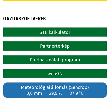
GAZDASZOFTVEREK
STÉ kalkulátor
Partnertérkép
Földhasználati program
webGN
Meteorológiai állomás (Sencrop)
0,0 mm
29,9 %
37,9 °C