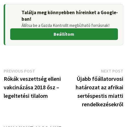
Találja meg könnyebben híreinket a Google-
ban!
Állítsa be a Gazda Kontrollt megbízható forrásnak!
Beállítom
Bejegyzés
Previous
N
PREVIOUS POST
NEXT POST
post:
p
Rókák veszettség elleni
Újabb főállatorvosi
navigáció
vakcinázása 2018 ősz –
határozat az afrikai
legeltetési tilalom
sertéspestis miatti
rendelkezésekről