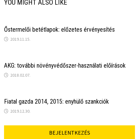
YOU MIGHT ALSO LIKE
Őstermelői betétlapok: előzetes érvényesítés
2019.11.15.
AKG: további növényvédőszer-használati előírások
2018.02.07.
Fiatal gazda 2014, 2015: enyhülő szankciók
2019.12.30.
BEJELENTKEZÉS