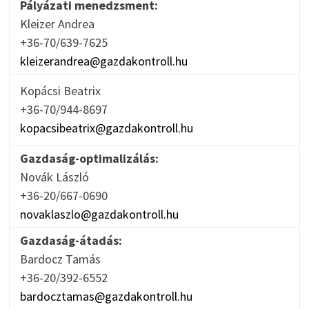
Pályázati menedzsment:
Kleizer Andrea
+36-70/639-7625
kleizerandrea@gazdakontroll.hu
Kopácsi Beatrix
+36-70/944-8697
kopacsibeatrix@gazdakontroll.hu
Gazdaság-optimalizálás:
Novák László
+36-20/667-0690
novaklaszlo@gazdakontroll.hu
Gazdaság-átadás:
Bardocz Tamás
+36-20/392-6552
bardocztamas@gazdakontroll.hu