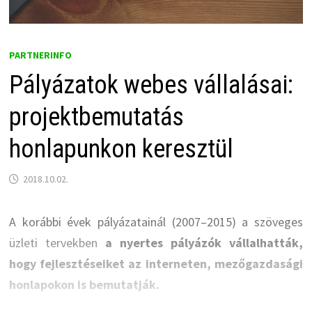
PARTNERINFO
Pályázatok webes vállalásai:
projektbemutatás
honlapunkon keresztül
2018.10.02.
A korábbi évek pályázatainál (2007–2015) a szöveges
üzleti tervekben
a nyertes pályázók vállalhatták,
hogy fejlesztéseiket az interneten, mezőgazdasági
honlapokon is bemutatják.