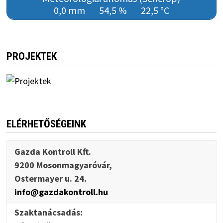
0,0 mm
54,5 %
22,5 °C
PROJEKTEK
ELÉRHETŐSÉGEINK
Gazda Kontroll Kft.
9200 Mosonmagyaróvár,
Ostermayer u. 24.
info@gazdakontroll.hu
Szaktanácsadás: