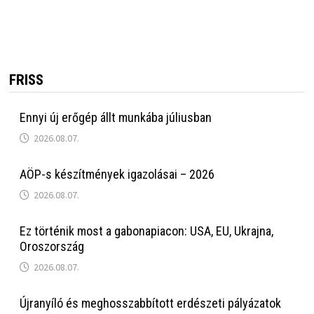
FRISS
Ennyi új erőgép állt munkába júliusban
2026.08.07.
AÖP-s készítmények igazolásai – 2026
2026.08.07.
Ez történik most a gabonapiacon: USA, EU, Ukrajna,
Oroszország
2026.08.07.
Újranyíló és meghosszabbított erdészeti pályázatok