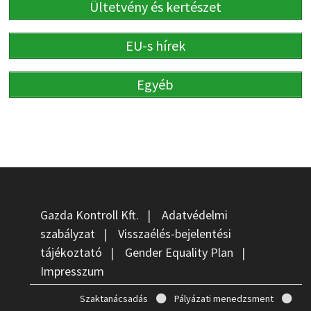
Ültetvény és kertészet
EU-s hírek
Egyéb
Gazda Kontroll Kft.
|
Adatvédelmi
szabályzat
|
Visszaélés-bejelentési
tájékoztató
|
Gender Equality Plan
|
Impresszum
Szaktanácsadás
Pályázati menedzsment