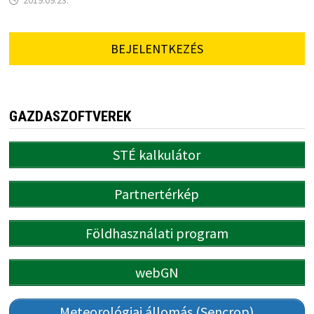
2019.09.23.
BEJELENTKEZÉS
GAZDASZOFTVEREK
STÉ kalkulátor
Partnertérkép
Földhasználati program
webGN
Meteorológiai állomás (Sencrop)