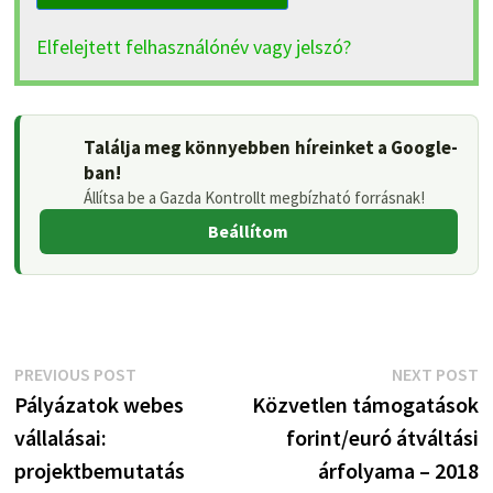
Elfelejtett felhasználónév vagy jelszó?
Találja meg könnyebben híreinket a Google-
ban!
Állítsa be a Gazda Kontrollt megbízható forrásnak!
Beállítom
Bejegyzés
Previous
N
PREVIOUS POST
NEXT POST
post:
p
Pályázatok webes
Közvetlen támogatások
navigáció
vállalásai:
forint/euró átváltási
projektbemutatás
árfolyama – 2018