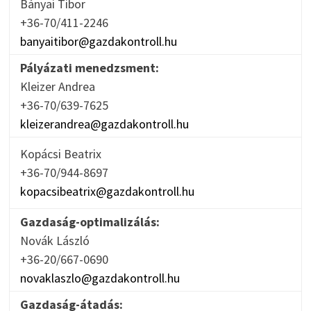
Bányai Tibor
+36-70/411-2246
banyaitibor@gazdakontroll.hu
Pályázati menedzsment:
Kleizer Andrea
+36-70/639-7625
kleizerandrea@gazdakontroll.hu
Kopácsi Beatrix
+36-70/944-8697
kopacsibeatrix@gazdakontroll.hu
Gazdaság-optimalizálás:
Novák László
+36-20/667-0690
novaklaszlo@gazdakontroll.hu
Gazdaság-átadás: