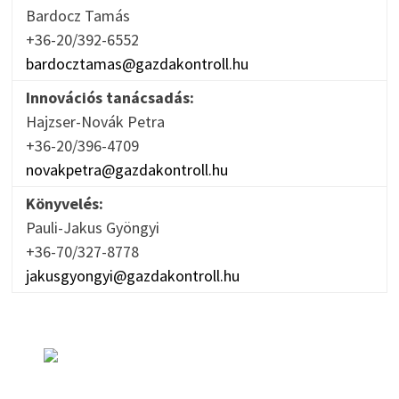
Bardocz Tamás
+36-20/392-6552
bardocztamas@gazdakontroll.hu
Innovációs tanácsadás:
Hajzser-Novák Petra
+36-20/396-4709
novakpetra@gazdakontroll.hu
Könyvelés:
Pauli-Jakus Gyöngyi
+36-70/327-8778
jakusgyongyi@gazdakontroll.hu