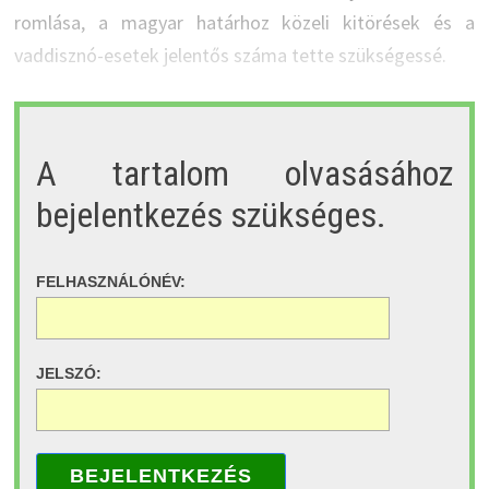
romlása, a magyar határhoz közeli kitörések és a
vaddisznó-esetek jelentős száma tette szükségessé.
A tartalom olvasásához
bejelentkezés szükséges.
FELHASZNÁLÓNÉV:
JELSZÓ:
BEJELENTKEZÉS