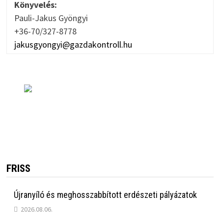
Könyvelés:
Pauli-Jakus Gyöngyi
+36-70/327-8778
jakusgyongyi@gazdakontroll.hu
FRISS
Újranyíló és meghosszabbított erdészeti pályázatok
2026.08.06.