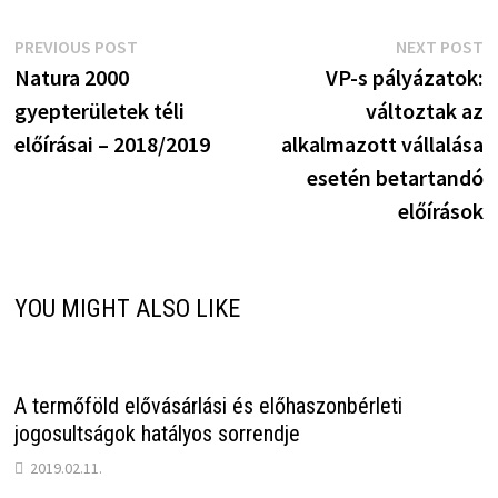
Bejegyzés
Previous
N
PREVIOUS POST
NEXT POST
post:
p
Natura 2000
VP-s pályázatok:
navigáció
gyepterületek téli
változtak az
előírásai – 2018/2019
alkalmazott vállalása
esetén betartandó
előírások
YOU MIGHT ALSO LIKE
A termőföld elővásárlási és előhaszonbérleti
jogosultságok hatályos sorrendje
2019.02.11.