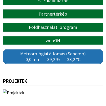
STÉ kalkulátor
Partnertérkép
Földhasználati program
webGN
Meteorológiai állomás (Sencrop)
0,0 mm
39,2 %
33,2 °C
PROJEKTEK