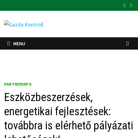
Skip
to
content
MENU
PARTNERINFO
Eszközbeszerzések,
energetikai fejlesztések:
továbbra is elérhető pályázati