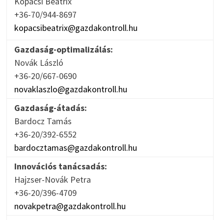
Kopácsi Beatrix
+36-70/944-8697
kopacsibeatrix@gazdakontroll.hu
Gazdaság-optimalizálás:
Novák László
+36-20/667-0690
novaklaszlo@gazdakontroll.hu
Gazdaság-átadás:
Bardocz Tamás
+36-20/392-6552
bardocztamas@gazdakontroll.hu
Innovációs tanácsadás:
Hajzser-Novák Petra
+36-20/396-4709
novakpetra@gazdakontroll.hu