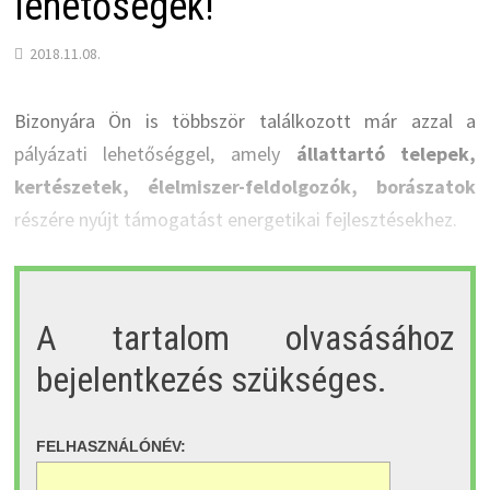
lehetőségek!
2018.11.08.
Bizonyára Ön is többször találkozott már azzal a
pályázati lehetőséggel, amely
állattartó telepek,
kertészetek, élelmiszer-feldolgozók, borászatok
részére nyújt támogatást energetikai fejlesztésekhez.
A tartalom olvasásához
bejelentkezés szükséges.
FELHASZNÁLÓNÉV: