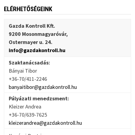
ELÉRHETŐSÉGEINK
Gazda Kontroll Kft.
9200 Mosonmagyaróvár,
Ostermayer u. 24.
info@gazdakontroll.hu
Szaktanácsadás:
Bányai Tibor
+36-70/411-2246
banyaitibor@gazdakontroll.hu
Pályázati menedzsment:
Kleizer Andrea
+36-70/639-7625
kleizerandrea@gazdakontroll.hu