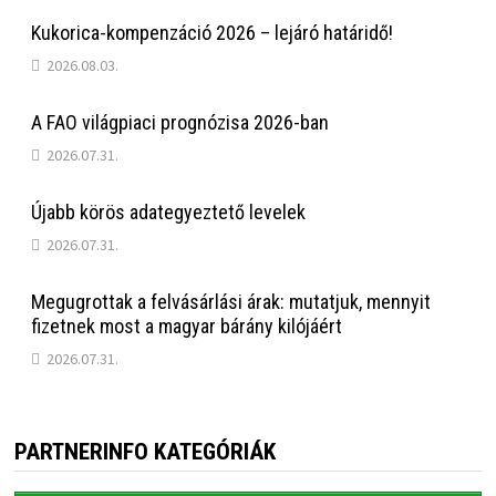
Kukorica-kompenzáció 2026 – lejáró határidő!
2026.08.03.
A FAO világpiaci prognózisa 2026-ban
2026.07.31.
Újabb körös adategyeztető levelek
2026.07.31.
Megugrottak a felvásárlási árak: mutatjuk, mennyit
fizetnek most a magyar bárány kilójáért
2026.07.31.
PARTNERINFO KATEGÓRIÁK