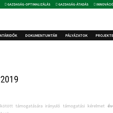
GAZDASÁG-OPTIMALIZÁLÁS
GAZDASÁG-ÁTADÁS
INNOVÁCI
ATÁRIDŐK
DOKUMENTUMTÁR
PÁLYÁZATOK
PROJEKT
 2019
z kötött támogatására irányuló támogatási kérelmet
év