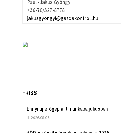
Pauli-Jakus Gyöngyi
+36-70/327-8778
jakusgyongyi@gazdakontroll.hu
FRISS
Ennyi új erőgép állt munkába júliusban
2026.08.07.
AÖP-s készítmények igazolásai – 2026