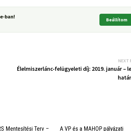
le-ban!
Beállítom
NEXT 
Élelmiszerlánc-felügyeleti díj: 2019. január – l
határ
S Mentesítési Terv –
A VP és a MAHOP pályázati