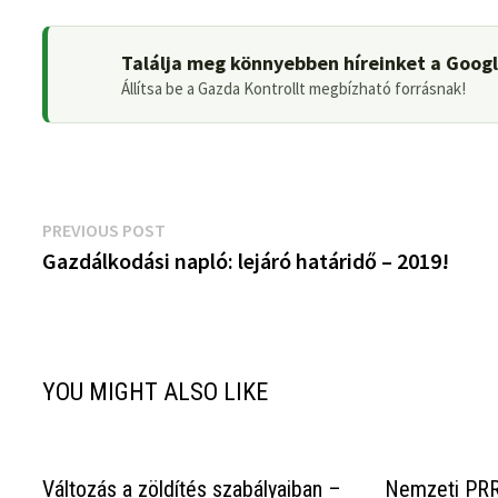
Találja meg könnyebben híreinket a Goog
Állítsa be a Gazda Kontrollt megbízható forrásnak!
Bejegyzés
Previous
PREVIOUS POST
post:
Gazdálkodási napló: lejáró határidő – 2019!
navigáció
YOU MIGHT ALSO LIKE
Változás a zöldítés szabályaiban –
Nemzeti PRR