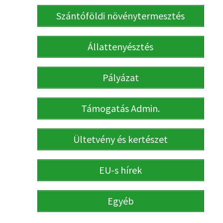
Szántóföldi növénytermesztés
Állattenyésztés
Pályázat
Támogatás Admin.
Ültetvény és kertészet
EU-s hírek
Egyéb