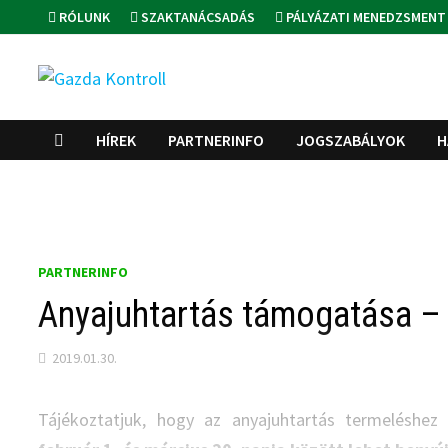
Skip
RÓLUNK
SZAKTANÁCSADÁS
PÁLYÁZATI MENEDZSMENT
to
content
HÍREK
PARTNERINFO
JOGSZABÁLYOK
H
PARTNERINFO
Anyajuhtartás támogatása –
2019.01.30.
Tájékoztatjuk, hogy az anyajuhtartás termeléshe