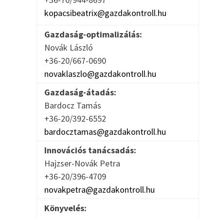
kopacsibeatrix@gazdakontroll.hu
Gazdaság-optimalizálás:
Novák László
+36-20/667-0690
novaklaszlo@gazdakontroll.hu
Gazdaság-átadás:
Bardocz Tamás
+36-20/392-6552
bardocztamas@gazdakontroll.hu
Innovációs tanácsadás:
Hajzser-Novák Petra
+36-20/396-4709
novakpetra@gazdakontroll.hu
Könyvelés: