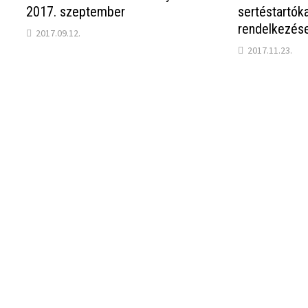
2017. szeptember
sertéstartóka
rendelkezés
2017.09.12.
2017.11.23.