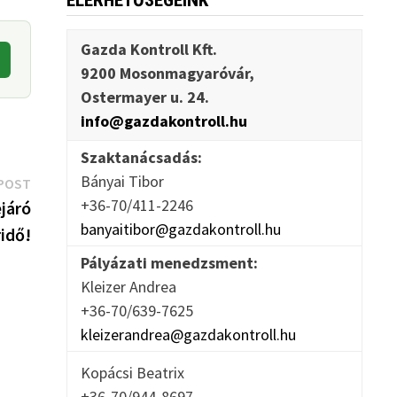
ELÉRHETŐSÉGEINK
Gazda Kontroll Kft.
9200 Mosonmagyaróvár,
Ostermayer u. 24.
info@gazdakontroll.hu
Szaktanácsadás:
Bányai Tibor
Next
POST
+36-70/411-2246
post:
ejáró
banyaitibor@gazdakontroll.hu
idő!
Pályázati menedzsment:
Kleizer Andrea
+36-70/639-7625
kleizerandrea@gazdakontroll.hu
Kopácsi Beatrix
+36-70/944-8697