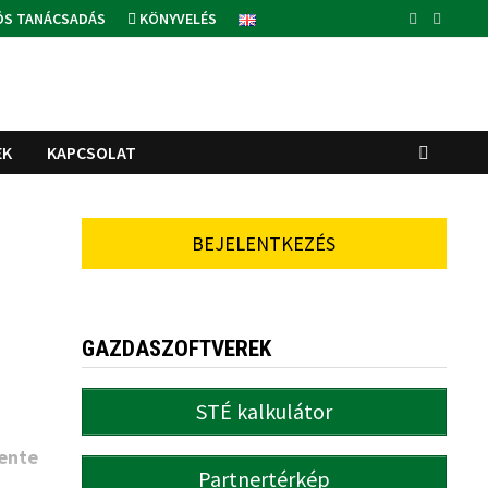
ÓS TANÁCSADÁS
KÖNYVELÉS
EK
KAPCSOLAT
BEJELENTKEZÉS
GAZDASZOFTVEREK
STÉ kalkulátor
ente
Partnertérkép