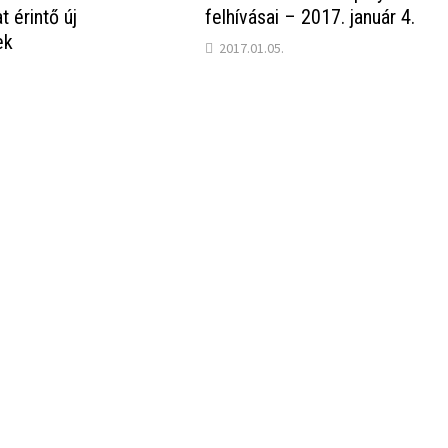
t érintő új
felhívásai – 2017. január 4.
ek
2017.01.05.