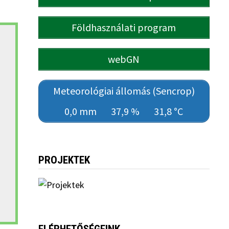
Földhasználati program
webGN
Meteorológiai állomás (Sencrop)
0,0 mm
37,9 %
31,8 °C
PROJEKTEK