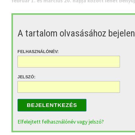
február 1. és március 20. napja között lehet benyúj
A tartalom olvasásához bejele
FELHASZNÁLÓNÉV:
JELSZÓ:
BEJELENTKEZÉS
Elfelejtett felhasználónév vagy jelszó?