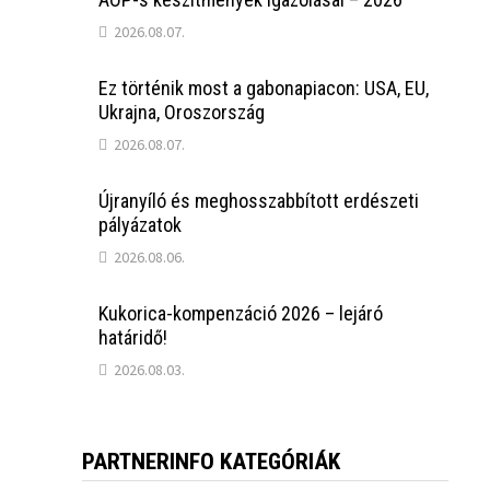
2026.08.07.
Ez történik most a gabonapiacon: USA, EU,
Ukrajna, Oroszország
2026.08.07.
Újranyíló és meghosszabbított erdészeti
pályázatok
2026.08.06.
Kukorica-kompenzáció 2026 – lejáró
határidő!
2026.08.03.
PARTNERINFO KATEGÓRIÁK