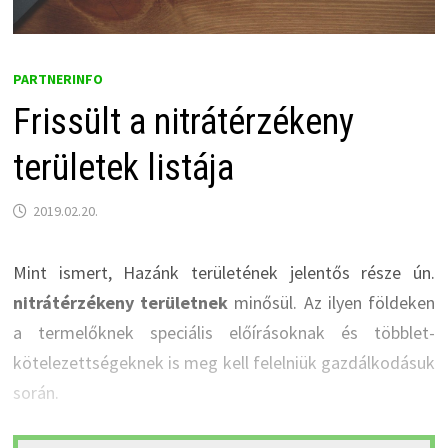
PARTNERINFO
Frissült a nitrátérzékeny
területek listája
2019.02.20.
Mint ismert, Hazánk területének jelentős része ún.
nitrátérzékeny területnek
minősül. Az ilyen földeken
a termelőknek speciális előírásoknak és többlet-
kötelezettségeknek is meg kell felelniük gazdálkodásuk
során.