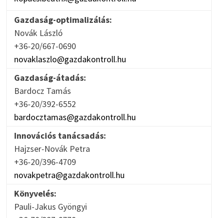
Gazdaság-optimalizálás:
Novák László
+36-20/667-0690
novaklaszlo@gazdakontroll.hu
Gazdaság-átadás:
Bardocz Tamás
+36-20/392-6552
bardocztamas@gazdakontroll.hu
Innovációs tanácsadás:
Hajzser-Novák Petra
+36-20/396-4709
novakpetra@gazdakontroll.hu
Könyvelés:
Pauli-Jakus Gyöngyi