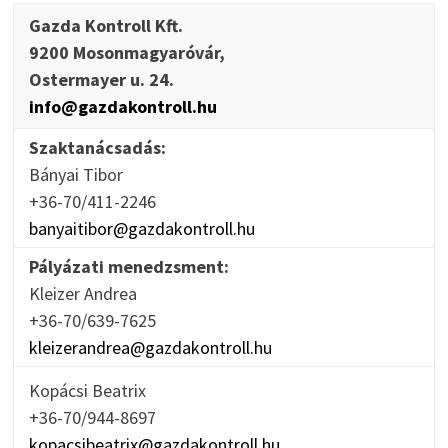
Gazda Kontroll Kft.
9200 Mosonmagyaróvár,
Ostermayer u. 24.
info@gazdakontroll.hu
Szaktanácsadás:
Bányai Tibor
+36-70/411-2246
banyaitibor@gazdakontroll.hu
Pályázati menedzsment:
Kleizer Andrea
+36-70/639-7625
kleizerandrea@gazdakontroll.hu
Kopácsi Beatrix
+36-70/944-8697
kopacsibeatrix@gazdakontroll.hu