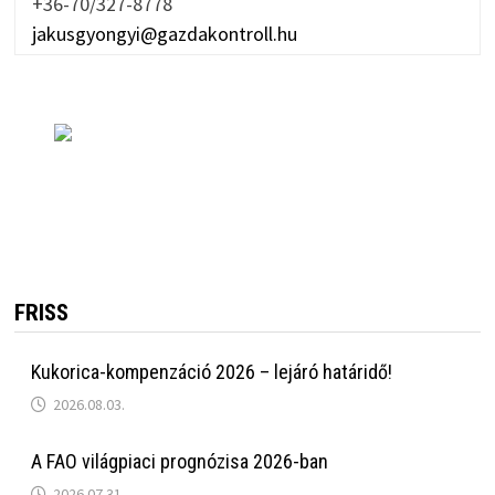
+36-70/327-8778
jakusgyongyi@gazdakontroll.hu
FRISS
Kukorica-kompenzáció 2026 – lejáró határidő!
2026.08.03.
A FAO világpiaci prognózisa 2026-ban
2026.07.31.