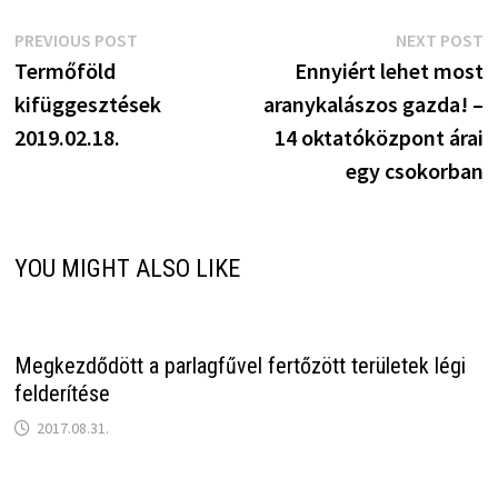
Bejegyzés
Previous
N
PREVIOUS POST
NEXT POST
post:
p
Termőföld
Ennyiért lehet most
navigáció
kifüggesztések
aranykalászos gazda! –
2019.02.18.
14 oktatóközpont árai
egy csokorban
YOU MIGHT ALSO LIKE
Megkezdődött a parlagfűvel fertőzött területek légi
felderítése
2017.08.31.