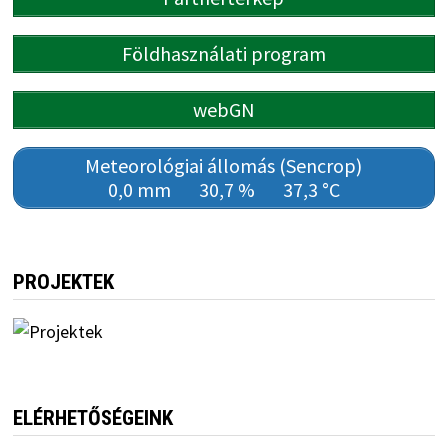
Földhasználati program
webGN
Meteorológiai állomás (Sencrop)
0,0 mm
30,7 %
37,3 °C
PROJEKTEK
ELÉRHETŐSÉGEINK