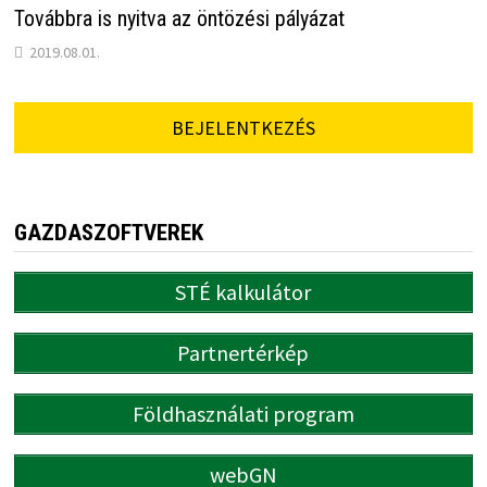
Továbbra is nyitva az öntözési pályázat
2019.08.01.
BEJELENTKEZÉS
GAZDASZOFTVEREK
STÉ kalkulátor
Partnertérkép
Földhasználati program
webGN