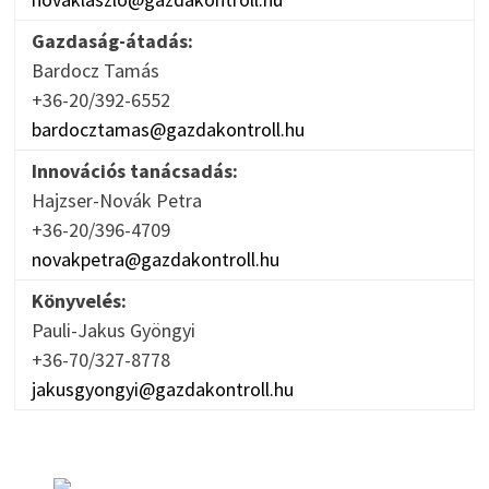
Gazdaság-átadás:
Bardocz Tamás
+36-20/392-6552
bardocztamas@gazdakontroll.hu
Innovációs tanácsadás:
Hajzser-Novák Petra
+36-20/396-4709
novakpetra@gazdakontroll.hu
Könyvelés:
Pauli-Jakus Gyöngyi
+36-70/327-8778
jakusgyongyi@gazdakontroll.hu