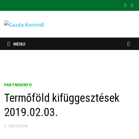
Skip
to
content
MENU
PARTNERINFO
Termőföld kifüggesztések
2019.02.03.
2019.02.04.