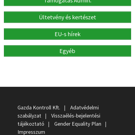
Támogatás Admin.
Ültetvény és kertészet
EU-s hírek
Egyéb
Gazda Kontroll Kft.
|
Adatvédelmi
szabályzat
|
Visszaélés-bejelentési
tájékoztató
|
Gender Equality Plan
|
Impresszum