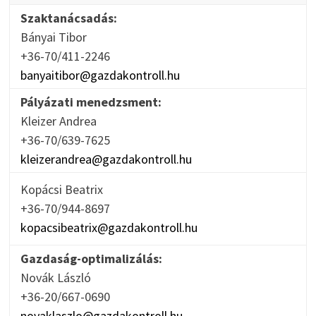
Szaktanácsadás:
Bányai Tibor
+36-70/411-2246
banyaitibor@gazdakontroll.hu
Pályázati menedzsment:
Kleizer Andrea
+36-70/639-7625
kleizerandrea@gazdakontroll.hu
Kopácsi Beatrix
+36-70/944-8697
kopacsibeatrix@gazdakontroll.hu
Gazdaság-optimalizálás:
Novák László
+36-20/667-0690
novaklaszlo@gazdakontroll.hu