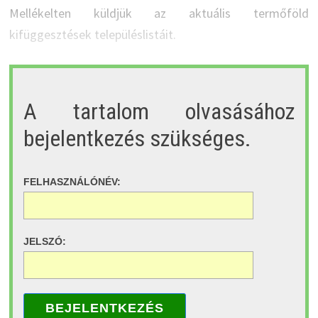
Mellékelten küldjük az aktuális termőföld
kifüggesztések településlistáit.
A tartalom olvasásához
bejelentkezés szükséges.
FELHASZNÁLÓNÉV:
JELSZÓ:
BEJELENTKEZÉS