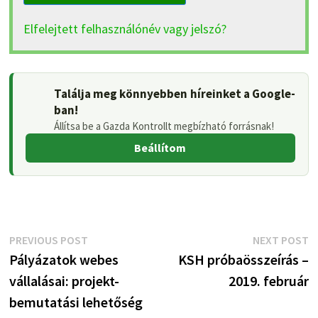
Elfelejtett felhasználónév vagy jelszó?
Találja meg könnyebben híreinket a Google-
ban!
Állítsa be a Gazda Kontrollt megbízható forrásnak!
Beállítom
Bejegyzés
Previous
N
PREVIOUS POST
NEXT POST
post:
p
Pályázatok webes
KSH próbaösszeírás –
navigáció
vállalásai: projekt-
2019. február
bemutatási lehetőség