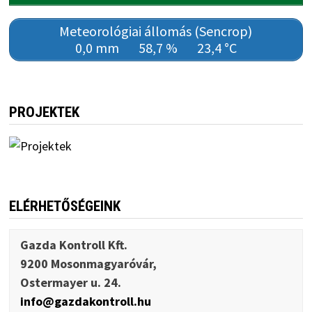
Meteorológiai állomás (Sencrop)
0,0 mm
58,7 %
23,4 °C
PROJEKTEK
ELÉRHETŐSÉGEINK
Gazda Kontroll Kft.
9200 Mosonmagyaróvár,
Ostermayer u. 24.
info@gazdakontroll.hu