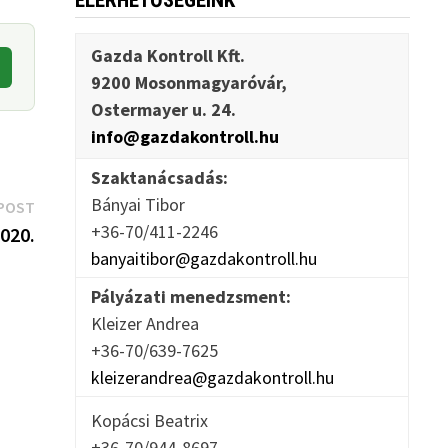
ELÉRHETŐSÉGEINK
Gazda Kontroll Kft.
9200 Mosonmagyaróvár,
Ostermayer u. 24.
info@gazdakontroll.hu
Szaktanácsadás:
Bányai Tibor
Next
POST
+36-70/411-2246
post:
020.
banyaitibor@gazdakontroll.hu
Pályázati menedzsment:
Kleizer Andrea
+36-70/639-7625
kleizerandrea@gazdakontroll.hu
Kopácsi Beatrix
+36-70/944-8697