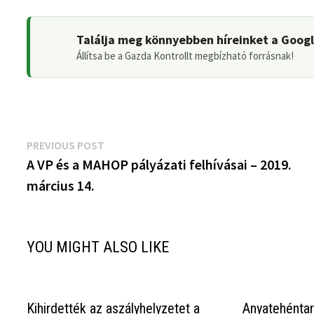
Találja meg könnyebben híreinket a Goog
Állítsa be a Gazda Kontrollt megbízható forrásnak!
Bejegyzés
Previous
PREVIOUS POST
post:
A VP és a MAHOP pályázati felhívásai – 2019.
navigáció
március 14.
YOU MIGHT ALSO LIKE
Kihirdették az aszályhelyzetet a
Anyatehéntar