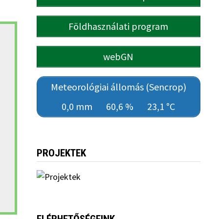
Földhasználati program
webGN
Meteorológiai állomás (Sencrop)
0,0 mm
60,6 %
23,1 °C
PROJEKTEK