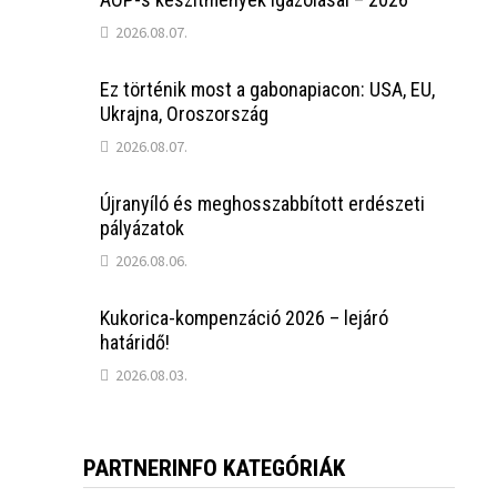
2026.08.07.
Ez történik most a gabonapiacon: USA, EU,
Ukrajna, Oroszország
2026.08.07.
Újranyíló és meghosszabbított erdészeti
pályázatok
2026.08.06.
Kukorica-kompenzáció 2026 – lejáró
határidő!
2026.08.03.
PARTNERINFO KATEGÓRIÁK