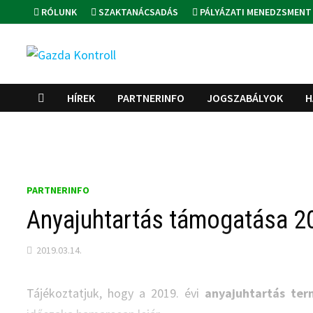
Skip
RÓLUNK
SZAKTANÁCSADÁS
PÁLYÁZATI MENEDZSMENT
to
content
HÍREK
PARTNERINFO
JOGSZABÁLYOK
H
PARTNERINFO
Anyajuhtartás támogatása 20
2019.03.14.
Tájékoztatjuk, hogy a 2019. évi
anyajuhtartás ter