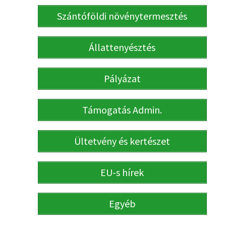
Szántóföldi növénytermesztés
Állattenyésztés
Pályázat
Támogatás Admin.
Ültetvény és kertészet
EU-s hírek
Egyéb