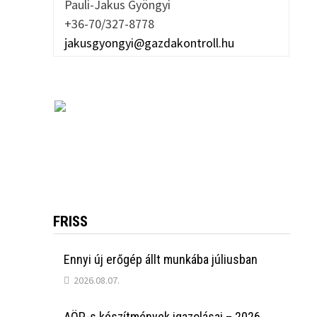
Pauli-Jakus Gyöngyi
+36-70/327-8778
jakusgyongyi@gazdakontroll.hu
FRISS
Ennyi új erőgép állt munkába júliusban
2026.08.07.
AÖP-s készítmények igazolásai – 2026