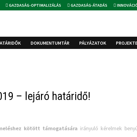
GAZDASÁG-OPTIMALIZÁLÁS
GAZDASÁG-ÁTADÁS
INNOVÁCI
ATÁRIDŐK
DOKUMENTUMTÁR
PÁLYÁZATOK
PROJEKT
19 – lejáró határidő!
meléshez kötött támogatására
irányuló kérelmek benyú