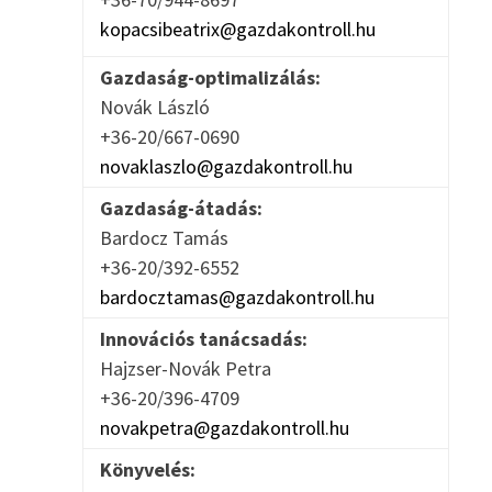
kopacsibeatrix@gazdakontroll.hu
Gazdaság-optimalizálás:
Novák László
+36-20/667-0690
novaklaszlo@gazdakontroll.hu
Gazdaság-átadás:
Bardocz Tamás
+36-20/392-6552
bardocztamas@gazdakontroll.hu
Innovációs tanácsadás:
Hajzser-Novák Petra
+36-20/396-4709
novakpetra@gazdakontroll.hu
Könyvelés: