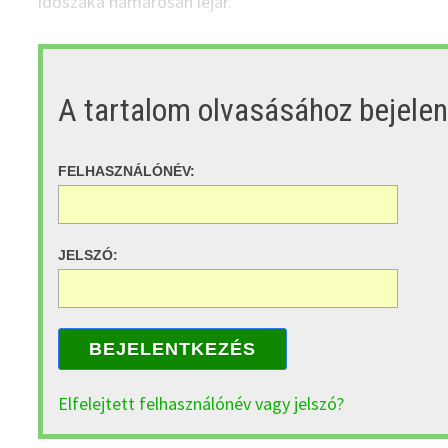
időszaka hamarosan lejár.
A tartalom olvasásához bejele
FELHASZNÁLÓNÉV:
JELSZÓ:
BEJELENTKEZÉS
Elfelejtett felhasználónév vagy jelszó?