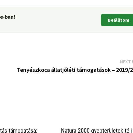
le-ban!
Beállítom
NEXT 
Tenyészkoca állatjóléti támogatások – 2019/2
tás támogatása:
Natura 2000 gyepterületek téli