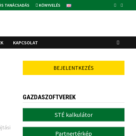
ÓS TANÁCSADÁS
KÖNYVELÉS
EK
KAPCSOLAT
BEJELENTKEZÉS
GAZDASZOFTVEREK
STÉ kalkulátor
jtási
Partnertérkép