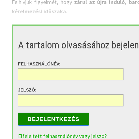
Felhívjuk figyelmét, hogy
zárul az újra induló, ba
kérelmezési időszaka.
A tartalom olvasásához bejele
FELHASZNÁLÓNÉV:
JELSZÓ:
BEJELENTKEZÉS
Elfelejtett felhasználónév vagy jelszó?