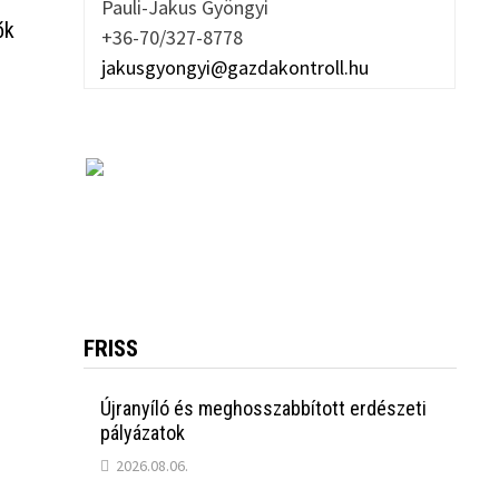
Pauli-Jakus Gyöngyi
ők
+36-70/327-8778
jakusgyongyi@gazdakontroll.hu
FRISS
Újranyíló és meghosszabbított erdészeti
pályázatok
2026.08.06.