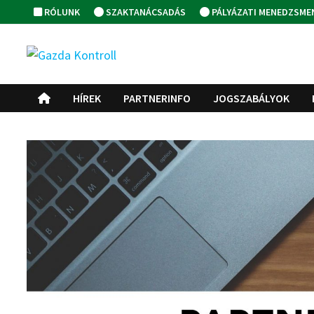
Skip
RÓLUNK
SZAKTANÁCSADÁS
PÁLYÁZATI MENEDZSME
to
content
HÍREK
PARTNERINFO
JOGSZABÁLYOK