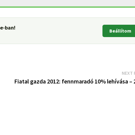
le-ban!
Beállítom
NEXT 
Fiatal gazda 2012: fennmaradó 10% lehívása – 