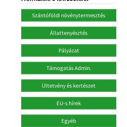
Szántóföldi növénytermesztés
Állattenyésztés
Pályázat
Támogatás Admin.
Ültetvény és kertészet
EU-s hírek
Egyéb