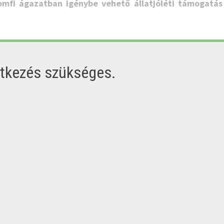
romfi ágazatban igénybe vehető állatjóléti támogatás
ntkezés szükséges.