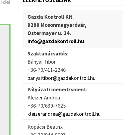
ELÉRHETŐSÉGEINK
 idei
Gazda Kontroll Kft.
9200 Mosonmagyaróvár,
Ostermayer u. 24.
info@gazdakontroll.hu
Szaktanácsadás:
Bányai Tibor
+36-70/411-2246
banyaitibor@gazdakontroll.hu
Pályázati menedzsment:
Kleizer Andrea
+36-70/639-7625
kleizerandrea@gazdakontroll.hu
Kopácsi Beatrix
+36-70/944-8697