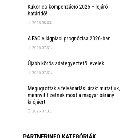
Kukorica-kompenzáció 2026 – lejáró
határidő!
2026.08.03.
A FAO világpiaci prognózisa 2026-ban
2026.07.31.
Újabb körös adategyeztető levelek
2026.07.31.
Megugrottak a felvásárlási árak: mutatjuk,
mennyit fizetnek most a magyar bárány
kilójáért
2026.07.31.
PARTNERINFO KATEGÓRIÁK