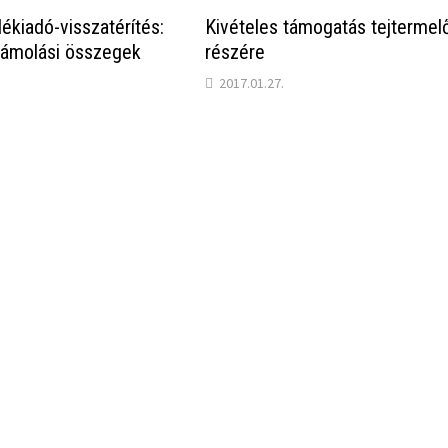
ékiadó-visszatérítés:
Kivételes támogatás tejtermel
zámolási összegek
részére
2017.01.27.