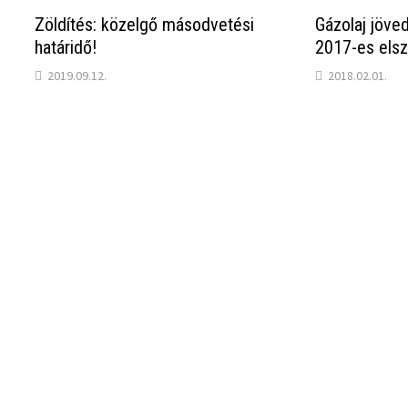
Zöldítés: közelgő másodvetési
Gázolaj jöved
határidő!
2017-es els
2019.09.12.
2018.02.01.