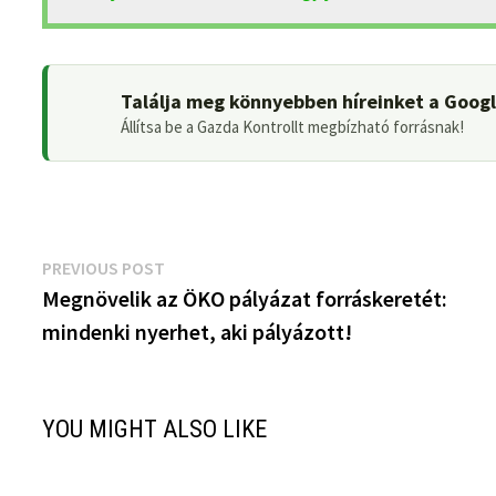
Találja meg könnyebben híreinket a Goog
Állítsa be a Gazda Kontrollt megbízható forrásnak!
Bejegyzés
Previous
PREVIOUS POST
post:
Megnövelik az ÖKO pályázat forráskeretét:
navigáció
mindenki nyerhet, aki pályázott!
YOU MIGHT ALSO LIKE