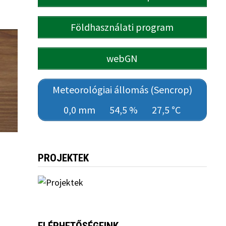
Földhasználati program
webGN
Meteorológiai állomás (Sencrop)
0,0 mm
54,5 %
27,5 °C
PROJEKTEK