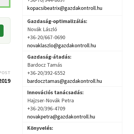
kopacsibeatrix@gazdakontroll.hu
Gazdaság-optimalizálás:
Novák László
+36-20/667-0690
novaklaszlo@gazdakontroll.hu
Gazdaság-átadás:
Bardocz Tamás
Next
POST
+36-20/392-6552
post:
2019
bardocztamas@gazdakontroll.hu
Innovációs tanácsadás:
Hajzser-Novák Petra
+36-20/396-4709
novakpetra@gazdakontroll.hu
Könyvelés: