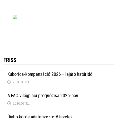
FRISS
Kukorica-kompenzáció 2026 – lejáró határidő!
2026.08.03.
A FAO világpiaci prognózisa 2026-ban
2026.07.31.
Újabb körös adategyeztető levelek