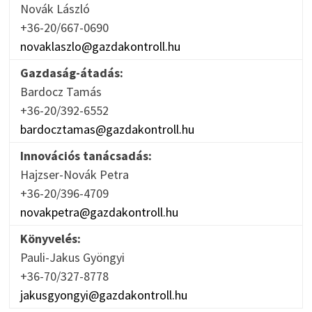
Novák László
+36-20/667-0690
novaklaszlo@gazdakontroll.hu
Gazdaság-átadás:
Bardocz Tamás
+36-20/392-6552
bardocztamas@gazdakontroll.hu
Innovációs tanácsadás:
Hajzser-Novák Petra
+36-20/396-4709
novakpetra@gazdakontroll.hu
Könyvelés:
Pauli-Jakus Gyöngyi
+36-70/327-8778
jakusgyongyi@gazdakontroll.hu