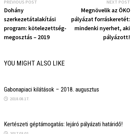
Bejegyzés
Previous
N
PREVIOUS POST
NEXT POST
post:
p
Dohány
Megnövelik az ÖKO
navigáció
szerkezetátalakítási
pályázat forráskeretét:
program: kötelezettség-
mindenki nyerhet, aki
megosztás – 2019
pályázott!
YOU MIGHT ALSO LIKE
Gabonapiaci kilátások – 2018. augusztus
2018.08.17.
Kertészeti géptámogatás: lejáró pályázati határidő!
2017.03.02.