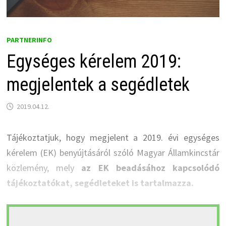
PARTNERINFO
Egységes kérelem 2019:
megjelentek a segédletek
2019.04.12.
Tájékoztatjuk, hogy megjelent a 2019. évi egységes
kérelem (EK) benyújtásáról szóló Magyar Államkincstár
közlemény, mely
az EK beadásához kapcsolódó
tájékoztatókat, segédleteket is tartalmazza.