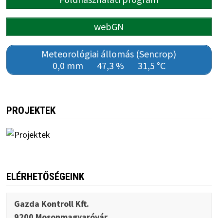
webGN
Meteorológiai állomás (Sencrop)
0,0 mm
47,3 %
31,5 °C
PROJEKTEK
ELÉRHETŐSÉGEINK
Gazda Kontroll Kft.
9200 Mosonmagyaróvár,