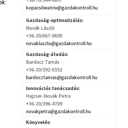
ok:
kopacsibeatrix@gazdakontroll.hu
Gazdaság-optimalizálás:
Novák László
+36-20/667-0690
novaklaszlo@gazdakontroll.hu
Gazdaság-átadás:
Bardocz Tamás
+36-20/392-6552
bardocztamas@gazdakontroll.hu
Innovációs tanácsadás:
Hajzser-Novák Petra
+36-20/396-4709
novakpetra@gazdakontroll.hu
Könyvelés: