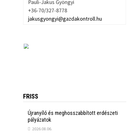
Pauli-Jakus Gyöngyi
+36-70/327-8778
jakusgyongyi@gazdakontroll.hu
FRISS
Újranyíló és meghosszabbított erdészeti
pályázatok
2026.08.06.