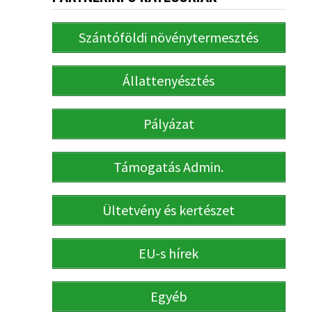
Szántóföldi növénytermesztés
Állattenyésztés
Pályázat
Támogatás Admin.
Ültetvény és kertészet
EU-s hírek
Egyéb