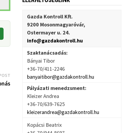
ELÉRHETŐSÉGEINK
Gazda Kontroll Kft.
9200 Mosonmagyaróvár,
Ostermayer u. 24.
info@gazdakontroll.hu
Szaktanácsadás:
Bányai Tibor
+36-70/411-2246
Next
POST
banyaitibor@gazdakontroll.hu
post:
onás
Pályázati menedzsment:
Kleizer Andrea
+36-70/639-7625
kleizerandrea@gazdakontroll.hu
Kopácsi Beatrix
+36-70/944-8697