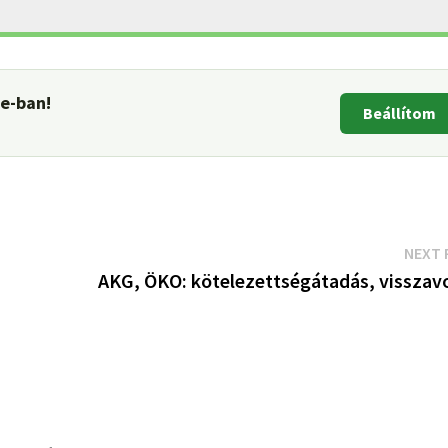
le-ban!
Beállítom
NEXT 
AKG, ÖKO: kötelezettségátadás, visszav