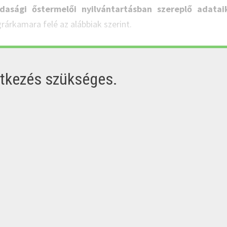
asági őstermelői nyilvántartásban szereplő adatai
grárkamara felé az alábbiak szerint.
ntkezés szükséges.