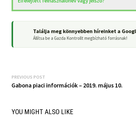
Elfelejtett felhasználónév vagy jelszó?
Találja meg könnyebben híreinket a Goog
Állítsa be a Gazda Kontrollt megbízható forrásnak!
Bejegyzés
Previous
PREVIOUS POST
post:
Gabona piaci információk – 2019. május 10.
navigáció
YOU MIGHT ALSO LIKE