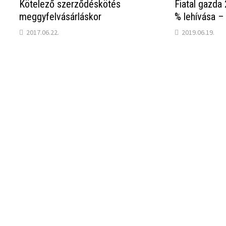
Kötelező szerződéskötés
Fiatal gazda
meggyfelvásárláskor
% lehívása –
2017.06.22.
2019.06.19.