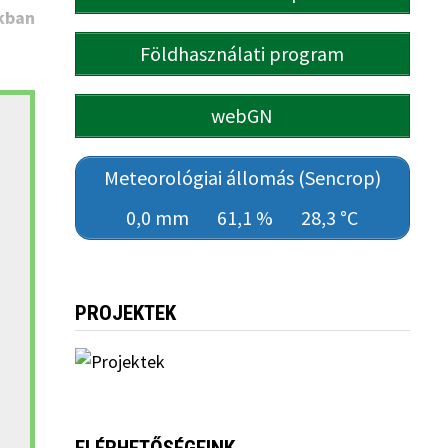
kban
Földhasználati program
webGN
Meteorológiai állomás (Sencrop)
0,0 mm
61,1 %
28,3 °C
PROJEKTEK