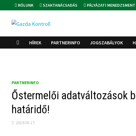
Skip
RÓLUNK
SZAKTANÁCSADÁS
PÁLYÁZATI MENEDZSMENT
to
content
HÍREK
PARTNERINFO
JOGSZABÁLYOK
H
PARTNERINFO
Őstermelői adatváltozások b
határidő!
2019.05.17.