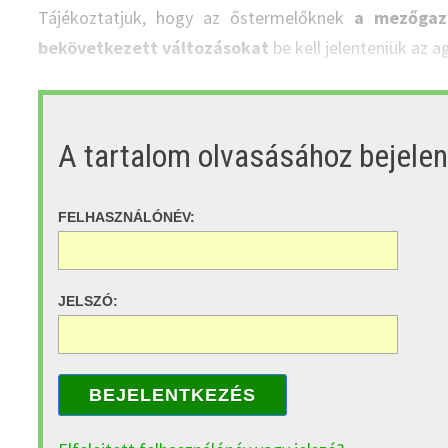
Tájékoztatjuk, hogy az őstermelőknek
a mezőgazd
bekövetkezett változásokat
be kell jelenteniük az a
A tartalom olvasásához bejele
FELHASZNÁLÓNÉV:
JELSZÓ:
BEJELENTKEZÉS