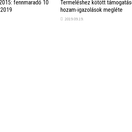
 2015: fennmaradó 10
Termeléshez kötött támogatás
 2019
hozam-igazolások megléte
2019.09.19.