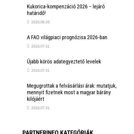
Kukorica-kompenzáció 2026 – lejáró
határidő!
2026.08.03.
A FAO világpiaci prognózisa 2026-ban
2026.07.31.
Újabb körös adategyeztető levelek
2026.07.31.
Megugrottak a felvásárlási árak: mutatjuk,
mennyit fizetnek most a magyar bárány
kilójáért
2026.07.31.
PARTNERINFO KATEGÓRIÁK