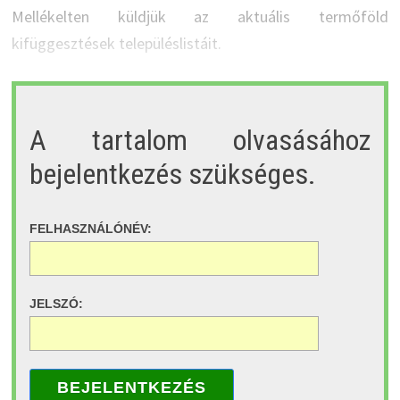
Mellékelten küldjük az aktuális termőföld
kifüggesztések településlistáit.
A tartalom olvasásához
bejelentkezés szükséges.
FELHASZNÁLÓNÉV:
JELSZÓ:
BEJELENTKEZÉS