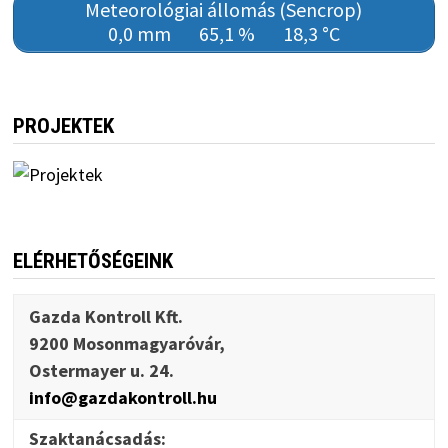
Meteorológiai állomás (Sencrop)
0,0 mm
65,1 %
18,3 °C
PROJEKTEK
ELÉRHETŐSÉGEINK
Gazda Kontroll Kft.
9200 Mosonmagyaróvár,
Ostermayer u. 24.
info@gazdakontroll.hu
Szaktanácsadás: