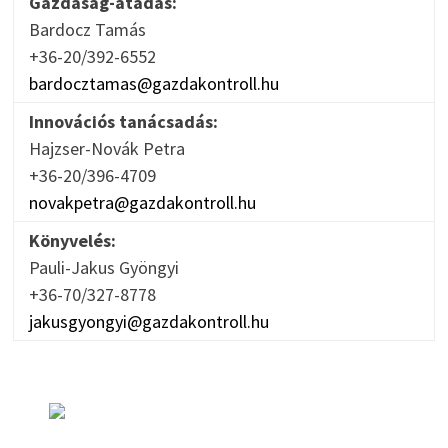
Gazdaság-átadás:
Bardocz Tamás
+36-20/392-6552
bardocztamas@gazdakontroll.hu
Innovációs tanácsadás:
Hajzser-Novák Petra
+36-20/396-4709
novakpetra@gazdakontroll.hu
Könyvelés:
Pauli-Jakus Gyöngyi
+36-70/327-8778
jakusgyongyi@gazdakontroll.hu