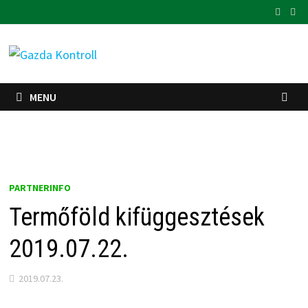
Skip
to
content
MENU
PARTNERINFO
Termőföld kifüggesztések
2019.07.22.
2019.07.23.