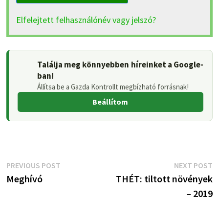
Elfelejtett felhasználónév vagy jelszó?
Találja meg könnyebben híreinket a Google-
ban!
Állítsa be a Gazda Kontrollt megbízható forrásnak!
Beállítom
Bejegyzés
Previous
N
PREVIOUS POST
NEXT POST
post:
p
Meghívó
THÉT: tiltott növények
navigáció
– 2019