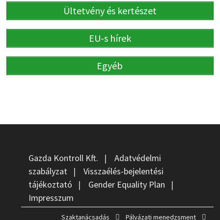
Ültetvény és kertészet
EU-s hírek
Egyéb
Gazda Kontroll Kft.
|
Adatvédelmi
szabályzat
|
Visszaélés-bejelentési
tájékoztató
|
Gender Equality Plan
|
Impresszum
Szaktanácsadás
Pályázati menedzsment