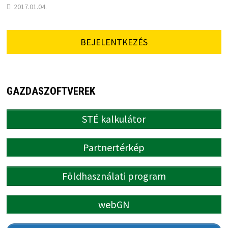
2017.01.04.
BEJELENTKEZÉS
GAZDASZOFTVEREK
STÉ kalkulátor
Partnertérkép
Földhasználati program
webGN