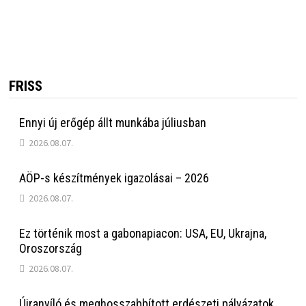
FRISS
Ennyi új erőgép állt munkába júliusban
2026.08.07.
AÖP-s készítmények igazolásai – 2026
2026.08.07.
Ez történik most a gabonapiacon: USA, EU, Ukrajna,
Oroszország
2026.08.07.
Újranyíló és meghosszabbított erdészeti pályázatok