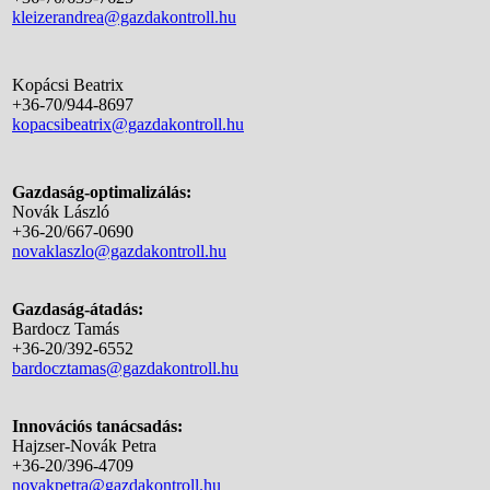
kleizerandrea@gazdakontroll.hu
Kopácsi Beatrix
+36-70/944-8697
kopacsibeatrix@gazdakontroll.hu
Gazdaság-optimalizálás:
Novák László
+36-20/667-0690
novaklaszlo@gazdakontroll.hu
Gazdaság-átadás:
Bardocz Tamás
+36-20/392-6552
bardocztamas@gazdakontroll.hu
Innovációs tanácsadás:
Hajzser-Novák Petra
+36-20/396-4709
novakpetra@gazdakontroll.hu