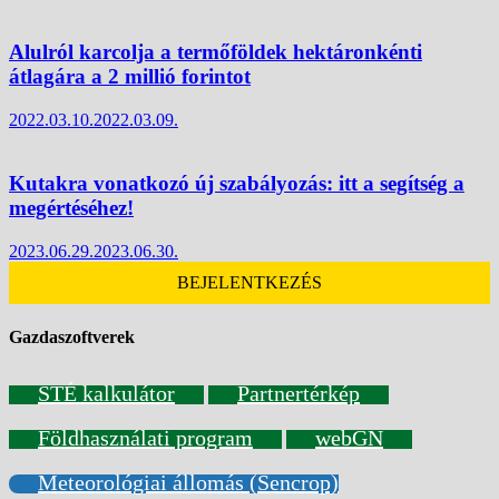
Alulról karcolja a termőföldek hektáronkénti
átlagára a 2 millió forintot
2022.03.10.
2022.03.09.
Kutakra vonatkozó új szabályozás: itt a segítség a
megértéséhez!
2023.06.29.
2023.06.30.
BEJELENTKEZÉS
Gazdaszoftverek
STÉ kalkulátor
Partnertérkép
Földhasználati program
webGN
Meteorológiai állomás (Sencrop)