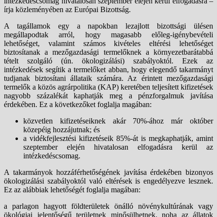
intézkedéscsomag hivatalosan szeptember elején kerül elfogadásra –
írja közleményében az Európai Bizottság.
A tagállamok egy a napokban lezajlott bizottsági ülésen
megállapodtak arról, hogy magasabb előleg-igénybevételi
lehetőséget, valamint számos kivételes eltérési lehetőséget
biztosítanak a mezőgazdasági termelőknek a környezetbarátabbá
tételt szolgáló (ún. ökologizálási) szabályoktól. Ezek az
intézkedések segítik a termelőket abban, hogy elegendő takarmányt
tudjanak biztosítani állataik számára. Az érintett mezőgazdasági
termelők a közös agrárpolitika (KAP) keretében teljesített kifizetések
nagyobb százalékát kaphatják meg a pénzforgalmuk javítása
érdekében. Ez a következőket foglalja magában:
közvetlen kifizetéseiknek akár 70%-ához már október
közepéig hozzájutnak; és
a vidékfejlesztési kifizetéseik 85%-át is megkaphatják, amint
szeptember elején hivatalosan elfogadásra kerül az
intézkedéscsomag.
A takarmányok hozzáférhetőségének javítása érdekében bizonyos
ökologizálási szabályoktól való eltérések is engedélyezve lesznek.
Ez az alábbiak lehetőségét foglalja magában:
a parlagon hagyott földterületek önálló növénykultúrának vagy
ökológiai jelentőségű területnek minősülhetnek, noha az állatok