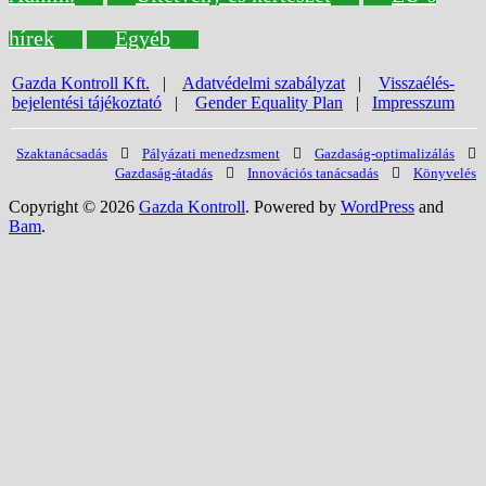
hírek
Egyéb
Gazda Kontroll Kft.
|
Adatvédelmi szabályzat
|
Visszaélés-
bejelentési tájékoztató
|
Gender Equality Plan
|
Impresszum
Szaktanácsadás
Pályázati menedzsment
Gazdaság-optimalizálás
Gazdaság-átadás
Innovációs tanácsadás
Könyvelés
Copyright © 2026
Gazda Kontroll
. Powered by
WordPress
and
Bam
.