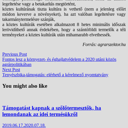
legeltetése vagy a betakarítás megtörtént,
köztes kultúrának tiszta kultúra is vethető (nem a jelenleg előírt
módon keverve a növényeket), ha azt valóban legeltetésre vagy
takarmánytermelésre szánják,
a köztes kultúrák esetében alkalmazott 8 hetes minimális időszak
lerövidíthető annak érdekében, hogy a szántóföldi termelők a téli
terményeket a köztes kultúrák után mihamarabb elvethessék.
Forrás: agrarszektor.hu
Bejegyzés
Previous
Previous Post
post:
Fontos lesz a környezet- és éghajlatvédelem a 2020 utáni közös
navigáció
agrárpolitikában
Next
Next Post
post:
Tenyészbika-támogatás: elérhető a kérelmező nyomtatvány
You might also like
Támogatást kapnak a szőlőtermesztők, ha
lemondanak az idei termésükről
2019.06.17.
2020.07.18.