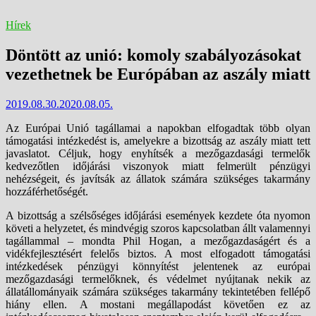
Hírek
Döntött az unió: komoly szabályozásokat
vezethetnek be Európában az aszály miatt
2019.08.30.
2020.08.05.
Az Európai Unió tagállamai a napokban elfogadtak több olyan
támogatási intézkedést is, amelyekre a bizottság az aszály miatt tett
javaslatot. Céljuk, hogy enyhítsék a mezőgazdasági termelők
kedvezőtlen időjárási viszonyok miatt felmerült pénzügyi
nehézségeit, és javítsák az állatok számára szükséges takarmány
hozzáférhetőségét.
A bizottság a szélsőséges időjárási események kezdete óta nyomon
követi a helyzetet, és mindvégig szoros kapcsolatban állt valamennyi
tagállammal – mondta Phil Hogan, a mezőgazdaságért és a
vidékfejlesztésért felelős biztos. A most elfogadott támogatási
intézkedések pénzügyi könnyítést jelentenek az európai
mezőgazdasági termelőknek, és védelmet nyújtanak nekik az
állatállományaik számára szükséges takarmány tekintetében fellépő
hiány ellen. A mostani megállapodást követően ez az