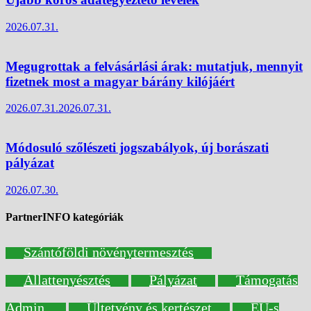
2026.07.31.
Megugrottak a felvásárlási árak: mutatjuk, mennyit
fizetnek most a magyar bárány kilójáért
2026.07.31.
2026.07.31.
Módosuló szőlészeti jogszabályok, új borászati
pályázat
2026.07.30.
PartnerINFO kategóriák
Szántóföldi növénytermesztés
Állattenyésztés
Pályázat
Támogatás
Admin.
Ültetvény és kertészet
EU-s