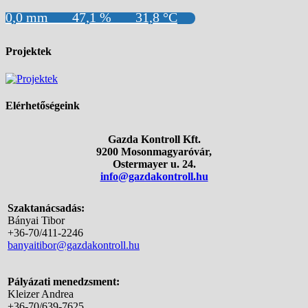
0,0 mm
47,1 %
31,8 °C
Projektek
Elérhetőségeink
Gazda Kontroll Kft.
9200 Mosonmagyaróvár,
Ostermayer u. 24.
info@gazdakontroll.hu
Szaktanácsadás:
Bányai Tibor
+36-70/411-2246
banyaitibor@gazdakontroll.hu
Pályázati menedzsment:
Kleizer Andrea
+36-70/639-7625