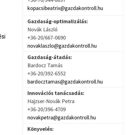
kopacsibeatrix@gazdakontroll.hu
Gazdaság-optimalizálás:
Novák László
ési
+36-20/667-0690
novaklaszlo@gazdakontroll.hu
Gazdaság-átadás:
Bardocz Tamás
+36-20/392-6552
bardocztamas@gazdakontroll.hu
Innovációs tanácsadás:
Hajzser-Novák Petra
+36-20/396-4709
novakpetra@gazdakontroll.hu
Könyvelés: