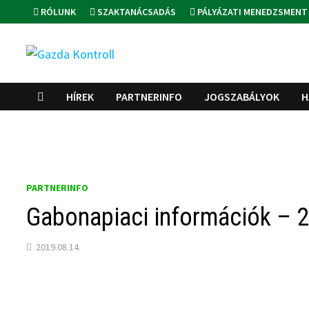
Skip
RÓLUNK
SZAKTANÁCSADÁS
PÁLYÁZATI MENEDZSMENT
to
content
HÍREK
PARTNERINFO
JOGSZABÁLYOK
H
PARTNERINFO
Gabonapiaci információk – 
2019.08.14.