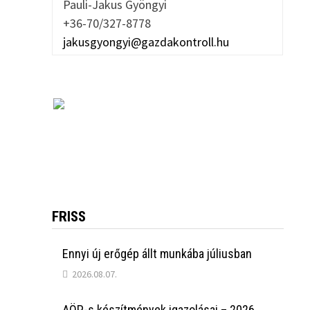
Pauli-Jakus Gyöngyi
+36-70/327-8778
jakusgyongyi@gazdakontroll.hu
FRISS
Ennyi új erőgép állt munkába júliusban
2026.08.07.
AÖP-s készítmények igazolásai – 2026