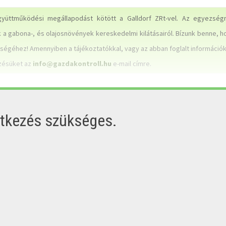
gyüttműködési megállapodást kötött a Galldorf ZRt-vel. Az egyezség
a gabona-, és olajosnövények kereskedelmi kilátásairól. Bízunk benne, h
ségéhez! Amennyiben a tájékoztatókkal, vagy az abban foglalt információk
lzésüket az
info@gazdakontroll.hu
e-mail címre.
ntkezés szükséges.