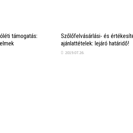
jóléti támogatás:
Szőlőfelvásárlási- és értékesít
relmek
ajánlattételek: lejáró határidő!
2019.07.26.