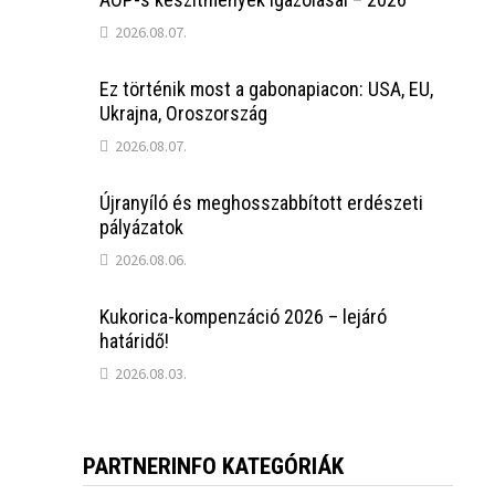
2026.08.07.
Ez történik most a gabonapiacon: USA, EU,
Ukrajna, Oroszország
2026.08.07.
Újranyíló és meghosszabbított erdészeti
pályázatok
2026.08.06.
Kukorica-kompenzáció 2026 – lejáró
határidő!
2026.08.03.
PARTNERINFO KATEGÓRIÁK