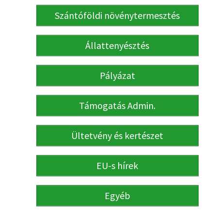
Szántóföldi növénytermesztés
Állattenyésztés
Pályázat
Támogatás Admin.
Ültetvény és kertészet
EU-s hírek
Egyéb