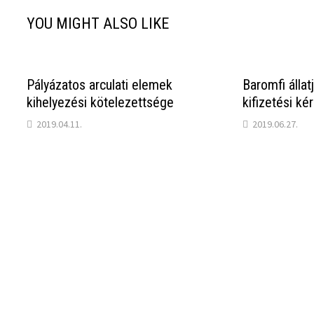
YOU MIGHT ALSO LIKE
Pályázatos arculati elemek
Baromfi állat
kihelyezési kötelezettsége
kifizetési ké
2019.04.11.
2019.06.27.