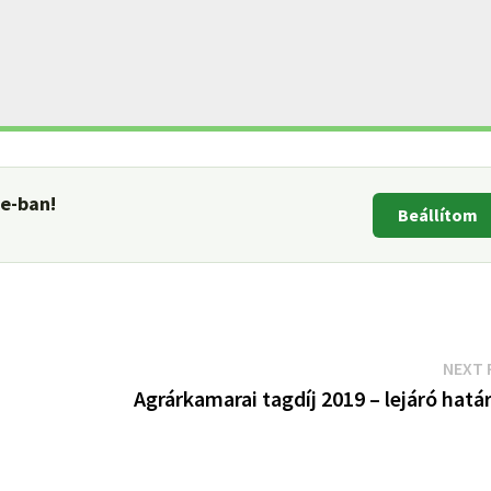
le-ban!
Beállítom
NEXT 
Agrárkamarai tagdíj 2019 – lejáró hatá