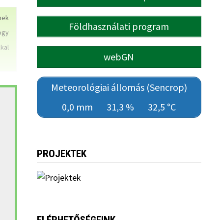
nek
Földhasználati program
ogy
kal
webGN
Meteorológiai állomás (Sencrop)
0,0 mm
31,3 %
32,5 °C
PROJEKTEK