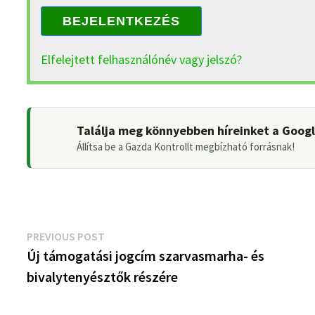
BEJELENTKEZÉS
Elfelejtett felhasználónév vagy jelszó?
Találja meg könnyebben híreinket a Goog
Állítsa be a Gazda Kontrollt megbízható forrásnak!
Bejegyzés
Previous
PREVIOUS POST
post:
Új támogatási jogcím szarvasmarha- és
navigáció
bivalytenyésztők részére