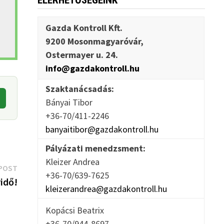
ELÉRHETŐSÉGEINK
Gazda Kontroll Kft.
9200 Mosonmagyaróvár,
Ostermayer u. 24.
info@gazdakontroll.hu
Szaktanácsadás:
Bányai Tibor
+36-70/411-2246
banyaitibor@gazdakontroll.hu
Pályázati menedzsment:
Kleizer Andrea
Next
POST
+36-70/639-7625
post:
ridő!
kleizerandrea@gazdakontroll.hu
Kopácsi Beatrix
+36-70/944-8697