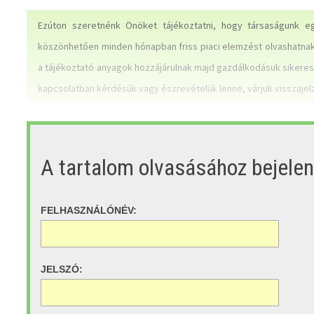
Ezúton szeretnénk Önöket tájékoztatni, hogy társaságunk e
köszönhetően minden hónapban friss piaci elemzést olvashatnak 
a tájékoztató anyagok hozzájárulnak majd gazdálkodásuk sikeres
kapcsolatban kérdésük vagy észrevételük lenne, várjuk visszaje
A tartalom olvasásához bejele
FELHASZNÁLÓNÉV:
JELSZÓ: