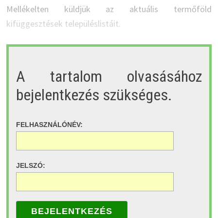
Mellékelten küldjük az aktuális termőföld
kifüggesztések településlistáit.
A tartalom olvasásához
bejelentkezés szükséges.
FELHASZNÁLÓNÉV:
JELSZÓ:
BEJELENTKEZÉS