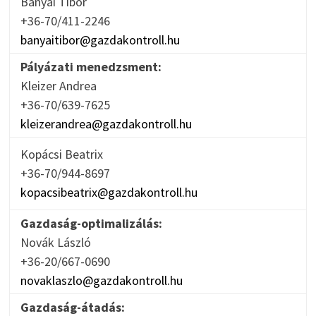
Bányai Tibor
+36-70/411-2246
banyaitibor@gazdakontroll.hu
Pályázati menedzsment:
Kleizer Andrea
+36-70/639-7625
kleizerandrea@gazdakontroll.hu
Kopácsi Beatrix
+36-70/944-8697
kopacsibeatrix@gazdakontroll.hu
Gazdaság-optimalizálás:
Novák László
+36-20/667-0690
novaklaszlo@gazdakontroll.hu
Gazdaság-átadás: