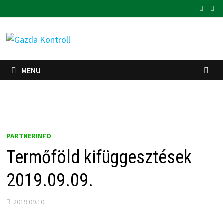
Skip
to
content
MENU
PARTNERINFO
Termőföld kifüggesztések
2019.09.09.
2019.09.10.