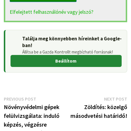
Elfelejtett felhasználónév vagy jelszó?
Találja meg könnyebben híreinket a Google-
ban!
Állítsa be a Gazda Kontrollt megbízható forrásnak!
Beállítom
Bejegyzés
Previous
N
PREVIOUS POST
NEXT POST
post:
p
Növényvédelmi gépek
Zöldítés: közelgő
navigáció
felülvizsgálata: induló
másodvetési határidő!
képzés, végzésre