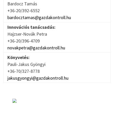
Bardocz Tamás
+36-20/392-6552
bardocztamas@gazdakontroll.hu
Innovációs tanácsadás:
Hajzser-Novák Petra
+36-20/396-4709
novakpetra@gazdakontroll.hu
Könyvelés:
Pauli-Jakus Gyöngyi
+36-70/327-8778
jakusgyongyi@gazdakontroll.hu