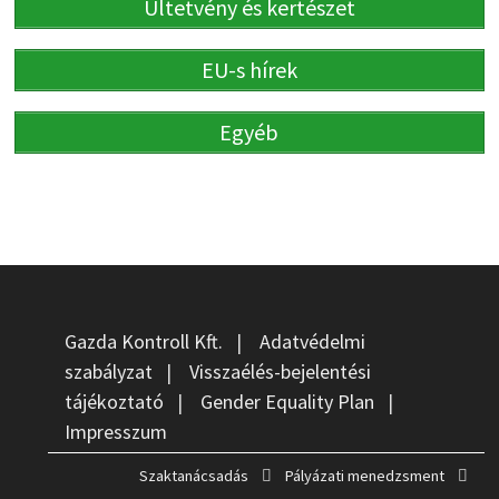
Ültetvény és kertészet
EU-s hírek
Egyéb
Gazda Kontroll Kft.
|
Adatvédelmi
szabályzat
|
Visszaélés-bejelentési
tájékoztató
|
Gender Equality Plan
|
Impresszum
Szaktanácsadás
Pályázati menedzsment