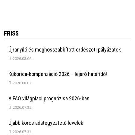
FRISS
Újranyíló és meghosszabbított erdészeti pályázatok
2026.08.06.
Kukorica-kompenzáció 2026 – lejáró határidő!
2026.08.03.
A FAO világpiaci prognózisa 2026-ban
2026.07.31.
Újabb körös adategyeztető levelek
2026.07.31.