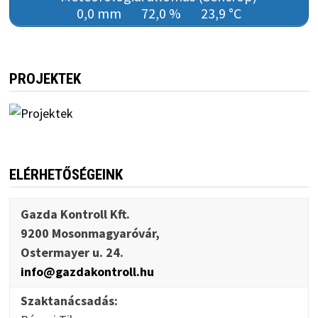
0,0 mm
72,0 %
23,9 °C
PROJEKTEK
ELÉRHETŐSÉGEINK
Gazda Kontroll Kft.
9200 Mosonmagyaróvár,
Ostermayer u. 24.
info@gazdakontroll.hu
Szaktanácsadás: