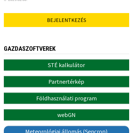
BEJELENTKEZÉS
GAZDASZOFTVEREK
STÉ kalkulátor
Partnertérkép
Földhasználati program
webGN
Meteorológiai állomás (Sencrop)