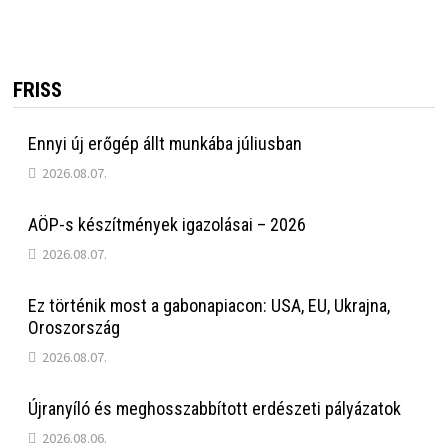
FRISS
Ennyi új erőgép állt munkába júliusban
2026.08.07.
AÖP-s készítmények igazolásai – 2026
2026.08.07.
Ez történik most a gabonapiacon: USA, EU, Ukrajna,
Oroszország
2026.08.07.
Újranyíló és meghosszabbított erdészeti pályázatok
2026.08.06.