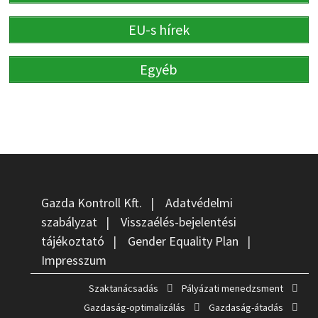
EU-s hírek
Egyéb
Gazda Kontroll Kft.
|
Adatvédelmi
szabályzat
|
Visszaélés-bejelentési
tájékoztató
|
Gender Equality Plan
|
Impresszum
Szaktanácsadás
Pályázati menedzsment
Gazdaság-optimalizálás
Gazdaság-átadás