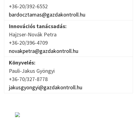
+36-20/392-6552
bardocztamas@gazdakontroll.hu
Innovációs tanácsadás:
Hajzser-Novák Petra
+36-20/396-4709
novakpetra@gazdakontroll.hu
Könyvelés:
Pauli-Jakus Gyöngyi
+36-70/327-8778
jakusgyongyi@gazdakontroll.hu