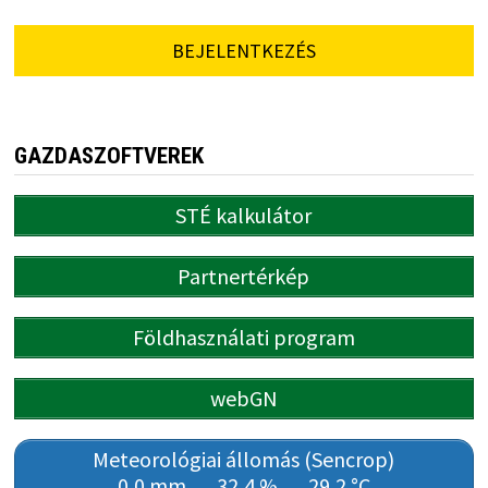
BEJELENTKEZÉS
GAZDASZOFTVEREK
STÉ kalkulátor
Partnertérkép
Földhasználati program
webGN
Meteorológiai állomás (Sencrop)
0,0 mm
32,4 %
29,2 °C