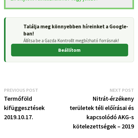
Találja meg könnyebben híreinket a Google-
ban!
Állítsa be a Gazda Kontrollt megbízható forrásnak!
Beállítom
Bejegyzés
Previous
N
PREVIOUS POST
NEXT POST
post:
p
Termőföld
Nitrát-érzékeny
navigáció
kifüggesztések
területek téli előírásai és
2019.10.17.
kapcsolódó AKG-s
kötelezettségek – 2019