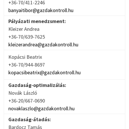
+36-70/411-2246
banyaitibor@gazdakontroll.hu
Pályázati menedzsment:
Kleizer Andrea
+36-70/639-7625
kleizerandrea@gazdakontroll.hu
Kopácsi Beatrix
+36-70/944-8697
kopacsibeatrix@gazdakontroll.hu
Gazdaság-optimalizálás:
Novák László
+36-20/667-0690
novaklaszlo@gazdakontroll.hu
Gazdaság-átadás:
Bardocz Tamás