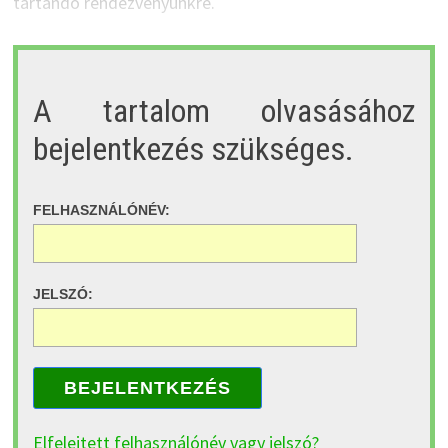
tartandó rendezvényünkre.
A tartalom olvasásához
bejelentkezés szükséges.
FELHASZNÁLÓNÉV:
JELSZÓ:
BEJELENTKEZÉS
Elfelejtett felhasználónév vagy jelszó?