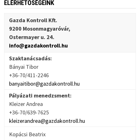
ELÉRHETŐSÉGEINK
Gazda Kontroll Kft.
9200 Mosonmagyaróvár,
Ostermayer u. 24.
info@gazdakontroll.hu
Szaktanácsadás:
Bányai Tibor
+36-70/411-2246
banyaitibor@gazdakontroll.hu
Pályázati menedzsment:
Kleizer Andrea
+36-70/639-7625
kleizerandrea@gazdakontroll.hu
Kopácsi Beatrix