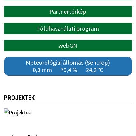
Partnertérkép
Földhasználati program
webGN
Meteorológiai állomás (Sencrop)
0,0 mm
70,4 %
24,2 °C
PROJEKTEK