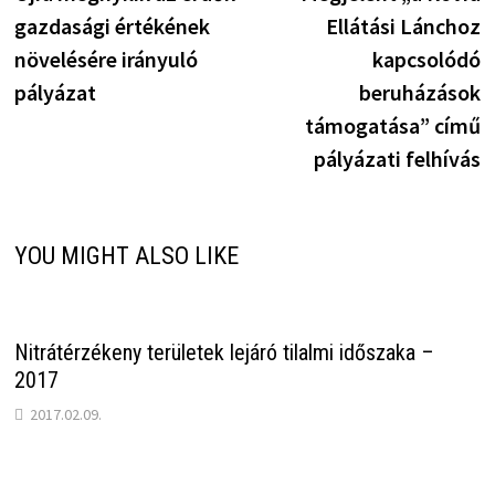
navigáció
gazdasági értékének
Ellátási Lánchoz
növelésére irányuló
kapcsolódó
pályázat
beruházások
támogatása” című
pályázati felhívás
YOU MIGHT ALSO LIKE
Nitrátérzékeny területek lejáró tilalmi időszaka –
2017
2017.02.09.