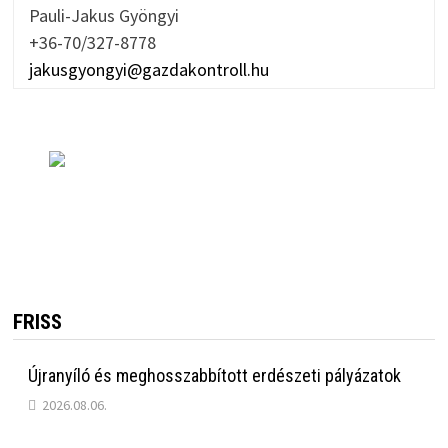
Pauli-Jakus Gyöngyi
+36-70/327-8778
jakusgyongyi@gazdakontroll.hu
FRISS
Újranyíló és meghosszabbított erdészeti pályázatok
2026.08.06.