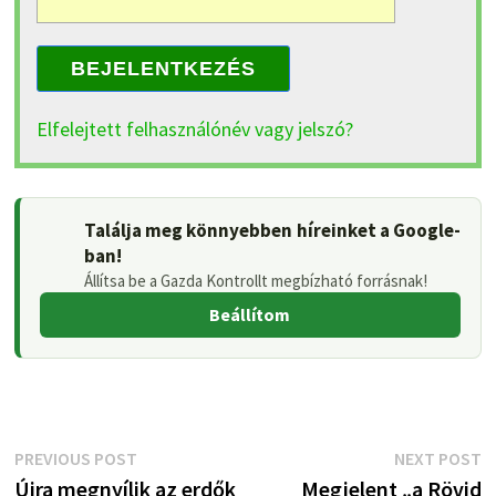
BEJELENTKEZÉS
Elfelejtett felhasználónév vagy jelszó?
Találja meg könnyebben híreinket a Google-
ban!
Állítsa be a Gazda Kontrollt megbízható forrásnak!
Beállítom
Bejegyzés
Previous
N
PREVIOUS POST
NEXT POST
post:
p
Újra megnyílik az erdők
Megjelent „a Rövid