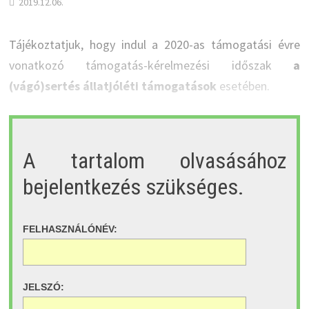
2019.12.06.
Tájékoztatjuk, hogy indul a 2020-as támogatási évre
vonatkozó támogatás-kérelmezési időszak
a
(vágó)sertés állatjóléti támogatások
esetében.
A tartalom olvasásához
bejelentkezés szükséges.
FELHASZNÁLÓNÉV:
JELSZÓ: