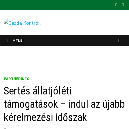
Skip
to
content
MENU
PARTNERINFO
Sertés állatjóléti
támogatások – indul az újabb
kérelmezési időszak