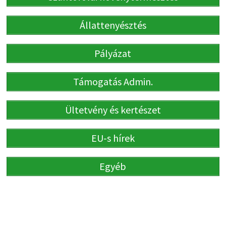
Állattenyésztés
Pályázat
Támogatás Admin.
Ültetvény és kertészet
EU-s hírek
Egyéb