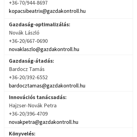
+36-70/944-8697
kopacsibeatrix@gazdakontroll.hu
Gazdaság-optimalizálás:
Novák László
+36-20/667-0690
novaklaszlo@gazdakontroll.hu
Gazdaság-átadás:
Bardocz Tamás
+36-20/392-6552
bardocztamas@gazdakontroll.hu
Innovációs tanácsadás:
Hajzser-Novák Petra
+36-20/396-4709
novakpetra@gazdakontroll.hu
Könyvelés: