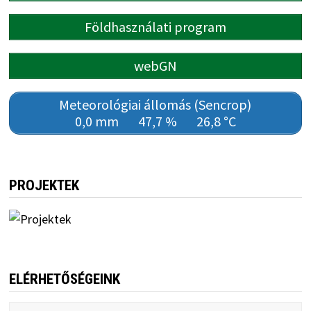
Földhasználati program
webGN
Meteorológiai állomás (Sencrop)
0,0 mm
47,7 %
26,8 °C
PROJEKTEK
ELÉRHETŐSÉGEINK