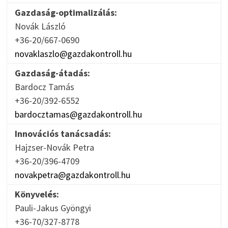
Gazdaság-optimalizálás:
Novák László
+36-20/667-0690
novaklaszlo@gazdakontroll.hu
Gazdaság-átadás:
Bardocz Tamás
+36-20/392-6552
bardocztamas@gazdakontroll.hu
Innovációs tanácsadás:
Hajzser-Novák Petra
+36-20/396-4709
novakpetra@gazdakontroll.hu
Könyvelés:
Pauli-Jakus Gyöngyi
+36-70/327-8778