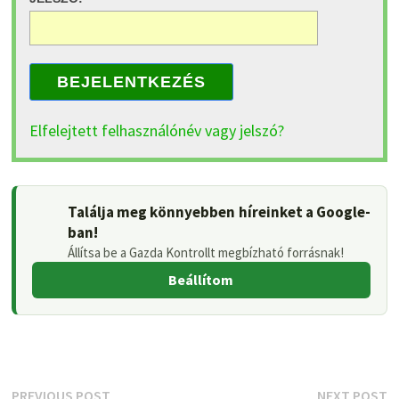
BEJELENTKEZÉS
Elfelejtett felhasználónév vagy jelszó?
Találja meg könnyebben híreinket a Google-
ban!
Állítsa be a Gazda Kontrollt megbízható forrásnak!
Beállítom
Previous
N
PREVIOUS POST
NEXT POST