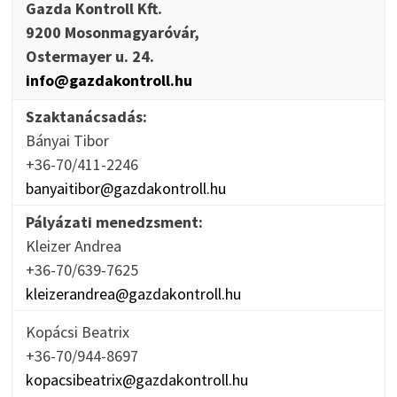
Gazda Kontroll Kft.
9200 Mosonmagyaróvár,
Ostermayer u. 24.
info@gazdakontroll.hu
Szaktanácsadás:
Bányai Tibor
+36-70/411-2246
banyaitibor@gazdakontroll.hu
Pályázati menedzsment:
Kleizer Andrea
+36-70/639-7625
kleizerandrea@gazdakontroll.hu
Kopácsi Beatrix
+36-70/944-8697
kopacsibeatrix@gazdakontroll.hu