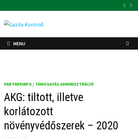
Skip
to
content
MENU
PARTNERINFO / TÁMOGATÁS ADMINISZTRÁCIÓ
AKG: tiltott, illetve
korlátozott
növényvédőszerek – 2020