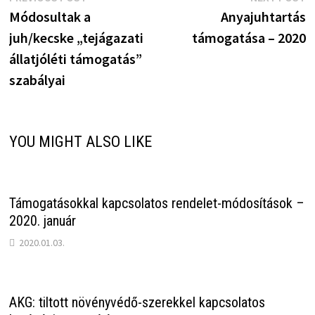
Bejegyzés
post:
p
Módosultak a
Anyajuhtartás
navigáció
juh/kecske „tejágazati
támogatása – 2020
állatjóléti támogatás”
szabályai
YOU MIGHT ALSO LIKE
Támogatásokkal kapcsolatos rendelet-módosítások –
2020. január
2020.01.03.
AKG: tiltott növényvédő-szerekkel kapcsolatos