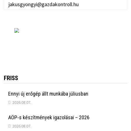
jakusgyongyi@gazdakontroll.hu
FRISS
Ennyi új erőgép állt munkába júliusban
2026.08.07.
AÖP-s készítmények igazolásai – 2026
2026.08.07.