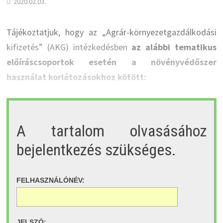
2020.02.03.
Tájékoztatjuk, hogy az „Agrár-környezetgazdálkodási
kifizetés” (AKG) intézkedésben
az alábbi tematikus
előíráscsoportok esetén a növényvédőszer
használat korlátozásokhoz kötött:
A tartalom olvasásához
bejelentkezés szükséges.
FELHASZNÁLÓNÉV:
JELSZÓ: