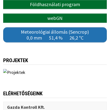
Földhasználati program
webGN
Meteorológiai állomás (Sencrop)
0,0 mm
51,4 %
26,2 °C
PROJEKTEK
ELÉRHETŐSÉGEINK
Gazda Kontroll Kft.