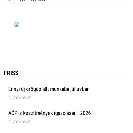
FRISS
Ennyi új erőgép állt munkába júliusban
2026.08.07.
AÖP-s készítmények igazolásai – 2026
2026.08.07.