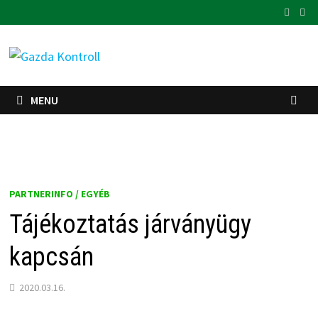
Skip
to
content
MENU
PARTNERINFO / EGYÉB
Tájékoztatás járványügy
kapcsán
2020.03.16.