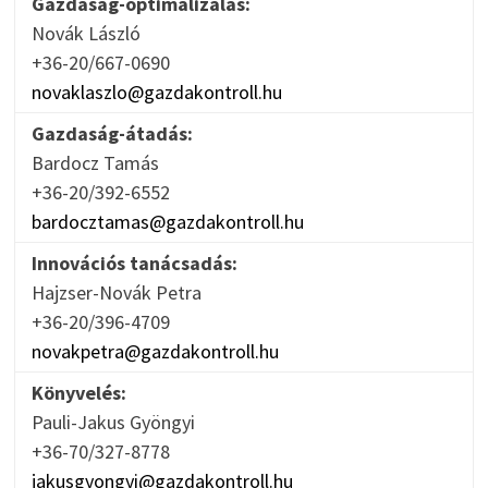
Gazdaság-optimalizálás:
Novák László
+36-20/667-0690
novaklaszlo@gazdakontroll.hu
Gazdaság-átadás:
Bardocz Tamás
+36-20/392-6552
bardocztamas@gazdakontroll.hu
Innovációs tanácsadás:
Hajzser-Novák Petra
+36-20/396-4709
novakpetra@gazdakontroll.hu
Könyvelés:
Pauli-Jakus Gyöngyi
+36-70/327-8778
jakusgyongyi@gazdakontroll.hu