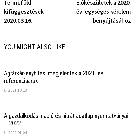
post:
p
Termőföld
Előkészületek a 2020.
navigáció
kifüggesztések
évi egységes kérelem
2020.03.16.
benyújtásához
YOU MIGHT ALSO LIKE
Agrárkár-enyhítés: megjelentek a 2021. évi
referenciaárak
2021.10.28.
A gazdálkodási napló és nitrát adatlap nyomtatványai
– 2022
2022.01.04.