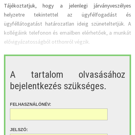
Tájékoztatjuk, hogy a jelenlegi járványveszélyes
helyzetre tekintettel az ügyfélfogadást és
ügyféllátogatást határozatlan ideig szüneteltetjük. A
kollégáink telefonon és emailben elérhetőek, a munkát
elővigyázatosságból otthonról végzik.
A tartalom olvasásához
bejelentkezés szükséges.
FELHASZNÁLÓNÉV:
JELSZÓ: