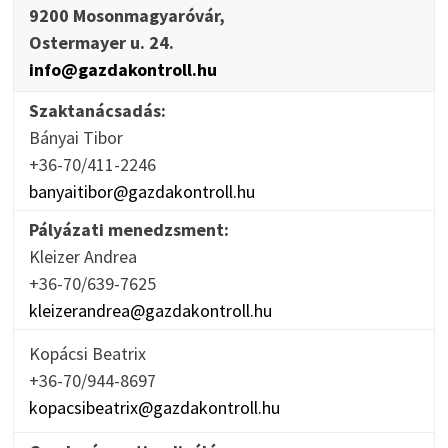
9200 Mosonmagyaróvár,
Ostermayer u. 24.
info@gazdakontroll.hu
Szaktanácsadás:
Bányai Tibor
+36-70/411-2246
banyaitibor@gazdakontroll.hu
Pályázati menedzsment:
Kleizer Andrea
+36-70/639-7625
kleizerandrea@gazdakontroll.hu
Kopácsi Beatrix
+36-70/944-8697
kopacsibeatrix@gazdakontroll.hu