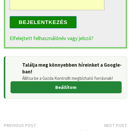
BEJELENTKEZÉS
Elfelejtett felhasználónév vagy jelszó?
Találja meg könnyebben híreinket a Google-
ban!
Állítsa be a Gazda Kontrollt megbízható forrásnak!
Beállítom
Bejegyzés
Previous
N
PREVIOUS POST
NEXT POST