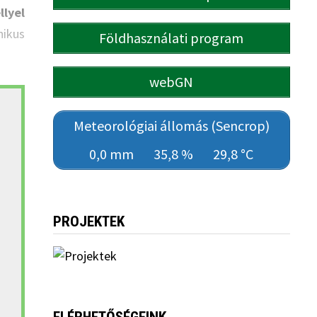
llyel
nikus
Földhasználati program
webGN
Meteorológiai állomás (Sencrop)
0,0 mm
35,8 %
29,8 °C
PROJEKTEK