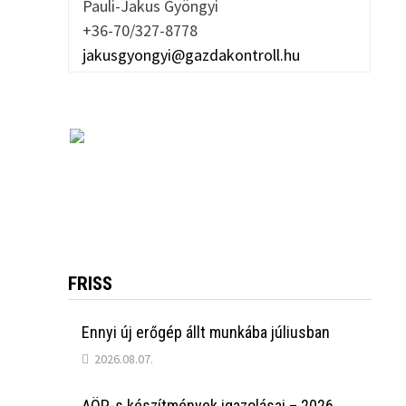
Pauli-Jakus Gyöngyi
+36-70/327-8778
jakusgyongyi@gazdakontroll.hu
FRISS
Ennyi új erőgép állt munkába júliusban
2026.08.07.
AÖP-s készítmények igazolásai – 2026