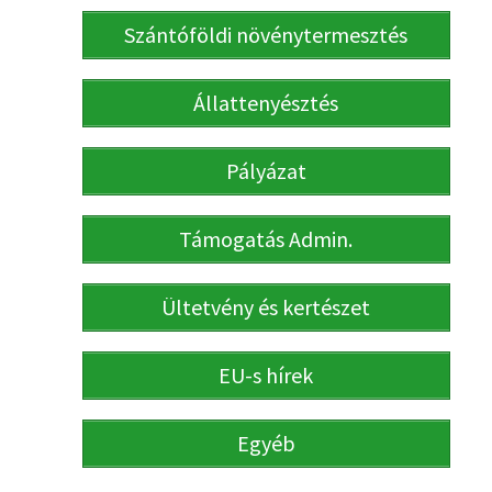
Szántóföldi növénytermesztés
Állattenyésztés
Pályázat
Támogatás Admin.
Ültetvény és kertészet
EU-s hírek
Egyéb