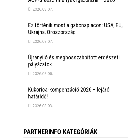
2026.08.07.
Ez történik most a gabonapiacon: USA, EU,
Ukrajna, Oroszország
2026.08.07.
Újranyíló és meghosszabbított erdészeti
pályázatok
2026.08.06.
Kukorica-kompenzáció 2026 – lejáró
határidő!
2026.08.03.
PARTNERINFO KATEGÓRIÁK