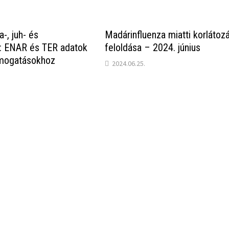
-, juh- és
Madárinfluenza miatti korlátoz
s: ENAR és TER adatok
feloldása – 2024. június
ámogatásokhoz
2024.06.25.