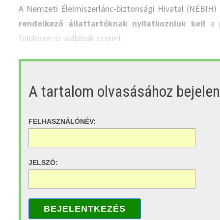
A Nemzeti Élelmiszerlánc-biztonsági Hivatal (NÉBIH)
rendelkező állattartóknak nyilatkozniuk kell
a p
felületen az alábbiak szerint.
A tartalom olvasásához bejele
FELHASZNÁLÓNÉV:
JELSZÓ:
BEJELENTKEZÉS