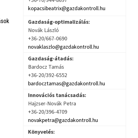
kopacsibeatrix@gazdakontroll.hu
ások
Gazdaság-optimalizálás:
Novák László
+36-20/667-0690
novaklaszlo@gazdakontroll.hu
Gazdaság-átadás:
Bardocz Tamás
+36-20/392-6552
bardocztamas@gazdakontroll.hu
Innovációs tanácsadás:
Hajzser-Novák Petra
+36-20/396-4709
novakpetra@gazdakontroll.hu
Könyvelés: