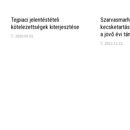
Tejpiaci jelentéstételi
Szarvasmarha
kötelezettségek kiterjesztése
kecsketartá
a jövő évi t
2020.03.02.
2022.12.22.