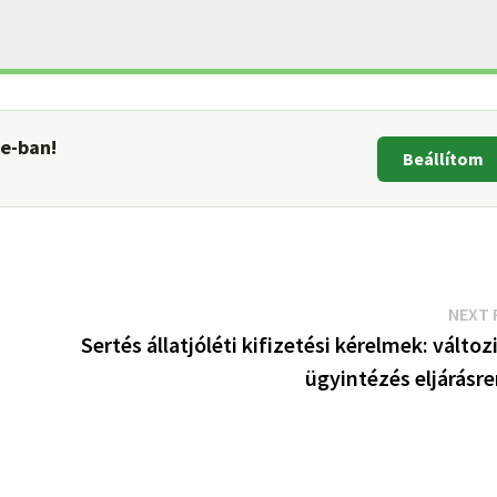
le-ban!
Beállítom
NEXT 
Sertés állatjóléti kifizetési kérelmek: változ
ügyintézés eljárásr