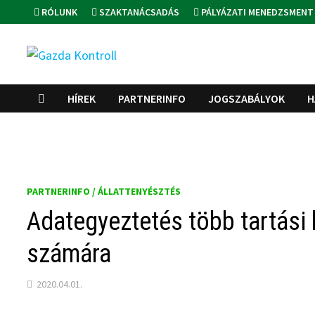
Skip
RÓLUNK
SZAKTANÁCSADÁS
PÁLYÁZATI MENEDZSMENT
to
content
HÍREK
PARTNERINFO
JOGSZABÁLYOK
H
PARTNERINFO / ÁLLATTENYÉSZTÉS
Adategyeztetés több tartási h
számára
2020.04.01.