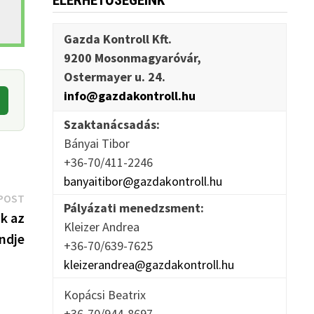
ELÉRHETŐSÉGEINK
Gazda Kontroll Kft.
9200 Mosonmagyaróvár,
Ostermayer u. 24.
info@gazdakontroll.hu
Szaktanácsadás:
Bányai Tibor
+36-70/411-2246
banyaitibor@gazdakontroll.hu
Next
POST
Pályázati menedzsment:
post:
ik az
Kleizer Andrea
endje
+36-70/639-7625
kleizerandrea@gazdakontroll.hu
Kopácsi Beatrix
+36-70/944-8697