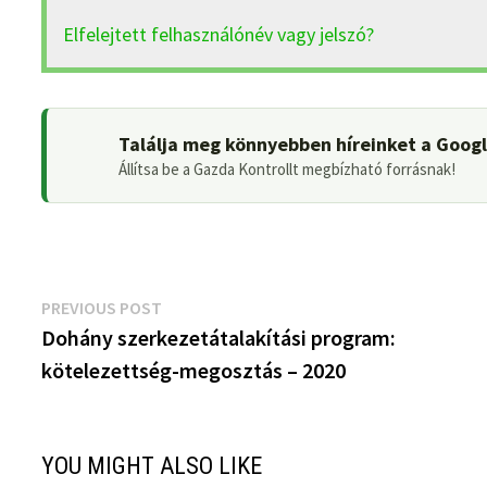
Elfelejtett felhasználónév vagy jelszó?
Találja meg könnyebben híreinket a Goog
Állítsa be a Gazda Kontrollt megbízható forrásnak!
Bejegyzés
Previous
PREVIOUS POST
post:
Dohány szerkezetátalakítási program:
navigáció
kötelezettség-megosztás – 2020
YOU MIGHT ALSO LIKE