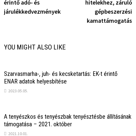
érintő adó- és
hitelekhez, záruló
járulékkedvezmények
gépbeszerzési
kamattámogatás
YOU MIGHT ALSO LIKE
Szarvasmarha-, juh- és kecsketartás: EK-t érintő
ENAR adatok helyesbítése
2023.05.05.
A tenyészkos és tenyészbak tenyésztésbe állításának
támogatása – 2021. október
2021.10.01.