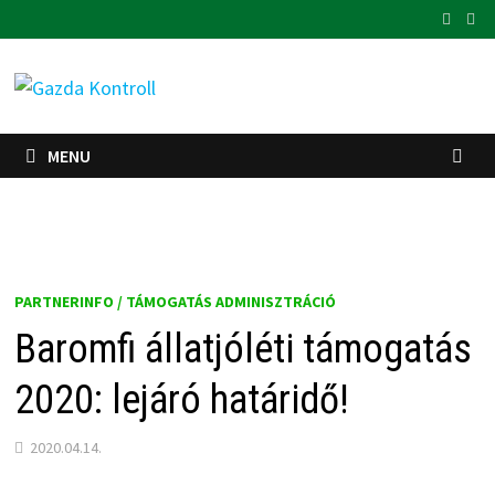
Skip
to
content
MENU
PARTNERINFO / TÁMOGATÁS ADMINISZTRÁCIÓ
Baromfi állatjóléti támogatás
2020: lejáró határidő!
2020.04.14.