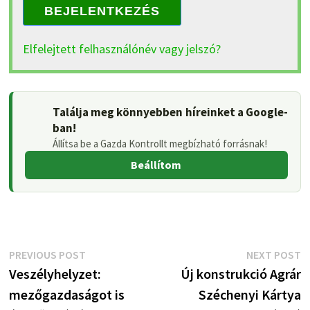
BEJELENTKEZÉS
Elfelejtett felhasználónév vagy jelszó?
Találja meg könnyebben híreinket a Google-
ban!
Állítsa be a Gazda Kontrollt megbízható forrásnak!
Beállítom
Bejegyzés
Previous
N
PREVIOUS POST
NEXT POST
post:
p
Veszélyhelyzet:
Új konstrukció Agrár
navigáció
mezőgazdaságot is
Széchenyi Kártya