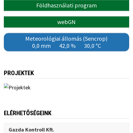
Földhasználati program
webGN
Meteorológiai állomás (Sencrop)
0,0 mm
42,0 %
30,0 °C
PROJEKTEK
ELÉRHETŐSÉGEINK
Gazda Kontroll Kft.