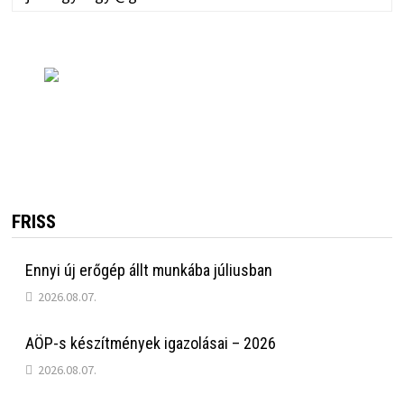
FRISS
Ennyi új erőgép állt munkába júliusban
2026.08.07.
AÖP-s készítmények igazolásai – 2026
2026.08.07.