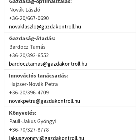
Gazdaság-optimalizálás:
Novák László
+36-20/667-0690
novaklaszlo@gazdakontroll.hu
Gazdaság-átadás:
Bardocz Tamás
+36-20/392-6552
bardocztamas@gazdakontroll.hu
Innovációs tanácsadás:
Hajzser-Novák Petra
+36-20/396-4709
novakpetra@gazdakontroll.hu
Könyvelés:
Pauli-Jakus Gyöngyi
+36-70/327-8778
jakusgyongyi@gazdakontroll.hu