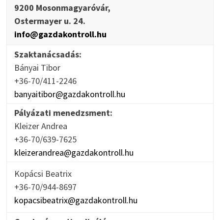
9200 Mosonmagyaróvár,
Ostermayer u. 24.
info@gazdakontroll.hu
Szaktanácsadás:
Bányai Tibor
+36-70/411-2246
banyaitibor@gazdakontroll.hu
Pályázati menedzsment:
Kleizer Andrea
+36-70/639-7625
kleizerandrea@gazdakontroll.hu
Kopácsi Beatrix
+36-70/944-8697
kopacsibeatrix@gazdakontroll.hu