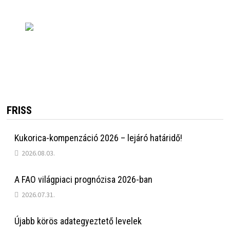
FRISS
Kukorica-kompenzáció 2026 – lejáró határidő!
2026.08.03.
A FAO világpiaci prognózisa 2026-ban
2026.07.31.
Újabb körös adategyeztető levelek