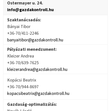
Ostermayer u. 24.
info@gazdakontroll.hu
Szaktanácsadás:
Bányai Tibor
+36-70/411-2246
banyaitibor@gazdakontroll.hu
Pályázati menedzsment:
Kleizer Andrea
+36-70/639-7625
kleizerandrea@gazdakontroll.hu
Kopácsi Beatrix
+36-70/944-8697
kopacsibeatrix@gazdakontroll.hu
Gazdaság-optimalizálás:
Novák László