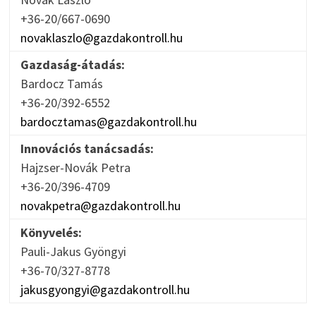
+36-20/667-0690
novaklaszlo@gazdakontroll.hu
Gazdaság-átadás:
Bardocz Tamás
+36-20/392-6552
bardocztamas@gazdakontroll.hu
Innovációs tanácsadás:
Hajzser-Novák Petra
+36-20/396-4709
novakpetra@gazdakontroll.hu
Könyvelés:
Pauli-Jakus Gyöngyi
+36-70/327-8778
jakusgyongyi@gazdakontroll.hu