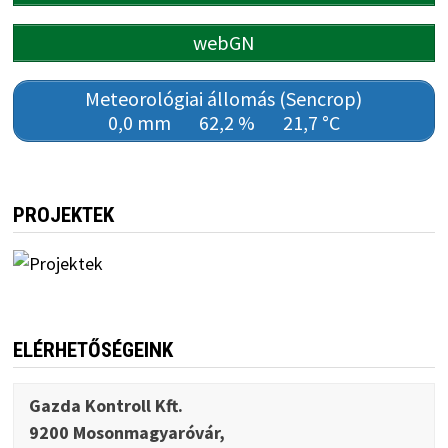
webGN
Meteorológiai állomás (Sencrop)
0,0 mm
62,2 %
21,7 °C
PROJEKTEK
ELÉRHETŐSÉGEINK
Gazda Kontroll Kft.
9200 Mosonmagyaróvár,