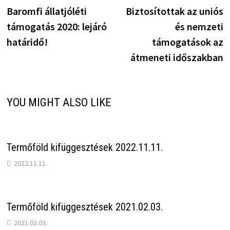
post:
p
Baromfi állatjóléti
Biztosítottak az uniós
navigáció
támogatás 2020: lejáró
és nemzeti
határidő!
támogatások az
átmeneti időszakban
YOU MIGHT ALSO LIKE
Termőföld kifüggesztések 2022.11.11.
2022.11.11.
Termőföld kifüggesztések 2021.02.03.
2021.02.03.