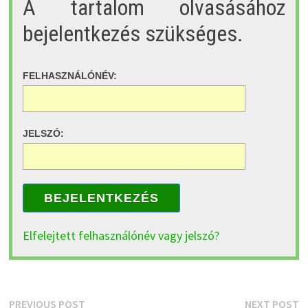
A tartalom olvasásához
bejelentkezés szükséges.
FELHASZNÁLÓNÉV:
JELSZÓ:
BEJELENTKEZÉS
Elfelejtett felhasználónév vagy jelszó?
Bejegyzés
Previous
N
PREVIOUS POST
NEXT POST