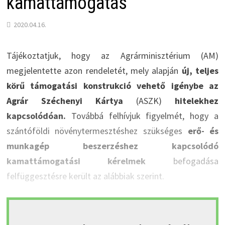
kamattámogatás
2020.04.16.
Tájékoztatjuk, hogy az Agrárminisztérium (AM)
megjelentette azon rendeletét, mely alapján
új, teljes
körű támogatási konstrukció vehető igénybe az
Agrár Széchenyi Kártya
(ASZK)
hitelekhez
kapcsolódóan.
Továbbá felhívjuk figyelmét, hogy a
szántóföldi növénytermesztéshez szükséges
erő- és
munkagép beszerzéshez kapcsolódó
kamattámogatási kérelmek
befogadása
felfüggesztésre került az alábbiak szerint.