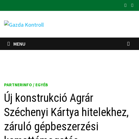
Skip
to
content
MENU
PARTNERINFO / EGYÉB
Új konstrukció Agrár
Széchenyi Kártya hitelekhez,
záruló gépbeszerzési