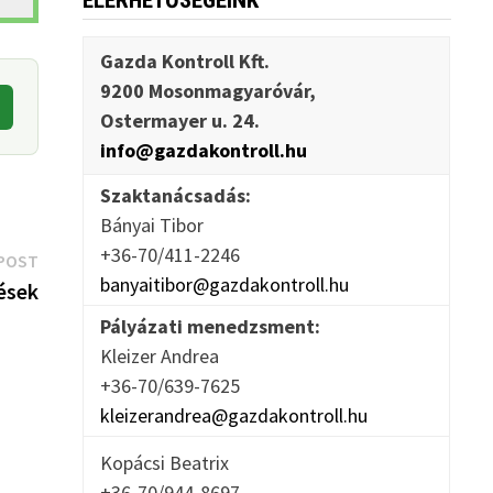
ELÉRHETŐSÉGEINK
Gazda Kontroll Kft.
9200 Mosonmagyaróvár,
Ostermayer u. 24.
info@gazdakontroll.hu
Szaktanácsadás:
Bányai Tibor
+36-70/411-2246
Next
POST
banyaitibor@gazdakontroll.hu
post:
ések
Pályázati menedzsment:
Kleizer Andrea
+36-70/639-7625
kleizerandrea@gazdakontroll.hu
Kopácsi Beatrix
+36-70/944-8697