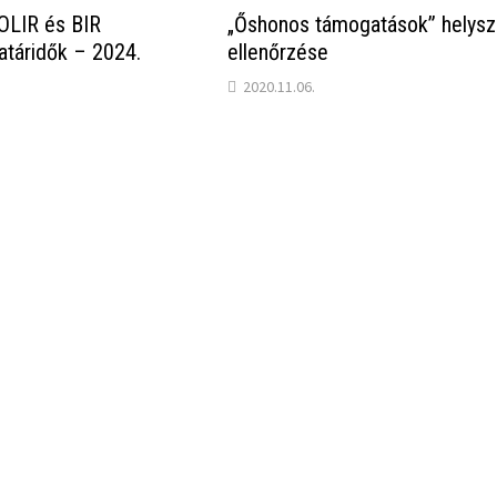
OLIR és BIR
„Őshonos támogatások” helyszí
határidők – 2024.
ellenőrzése
2020.11.06.