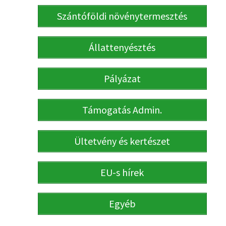
Szántóföldi növénytermesztés
Állattenyésztés
Pályázat
Támogatás Admin.
Ültetvény és kertészet
EU-s hírek
Egyéb