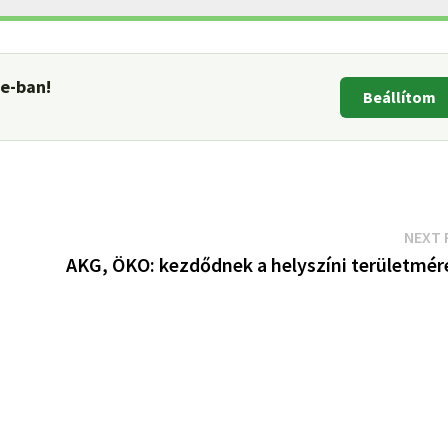
le-ban!
Beállítom
NEXT 
AKG, ÖKO: kezdődnek a helyszíni területmér