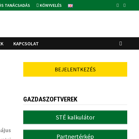
ÓS TANÁCSADÁS
KÖNYVELÉS
EK
KAPCSOLAT
BEJELENTKEZÉS
GAZDASZOFTVEREK
STÉ kalkulátor
ájus
Partnertérkép