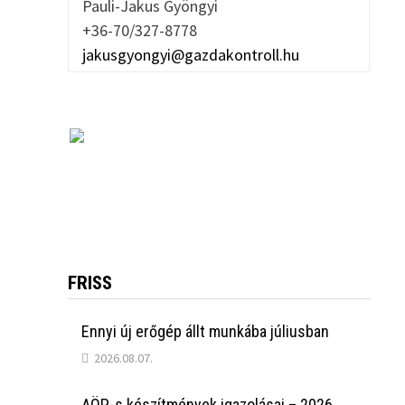
Pauli-Jakus Gyöngyi
+36-70/327-8778
jakusgyongyi@gazdakontroll.hu
FRISS
Ennyi új erőgép állt munkába júliusban
2026.08.07.
AÖP-s készítmények igazolásai – 2026