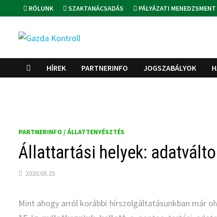
Skip
RÓLUNK
SZAKTANÁCSADÁS
PÁLYÁZATI MENEDZSMENT
to
content
HÍREK
PARTNERINFO
JOGSZABÁLYOK
H
PARTNERINFO / ÁLLATTENYÉSZTÉS
Állattartási helyek: adatvál
2020.05.25.
Mint ahogy arról korábbi hírszolgáltatásunkban már olv