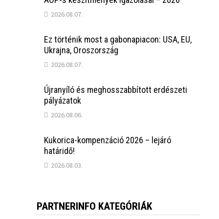
2026.08.07.
Ez történik most a gabonapiacon: USA, EU,
Ukrajna, Oroszország
2026.08.07.
Újranyíló és meghosszabbított erdészeti
pályázatok
2026.08.06.
Kukorica-kompenzáció 2026 – lejáró
határidő!
2026.08.03.
PARTNERINFO KATEGÓRIÁK