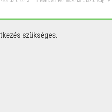
ról az e célra – a Nemzeti Élelmiszerlánc-biztonsági Hi
ntkezés szükséges.