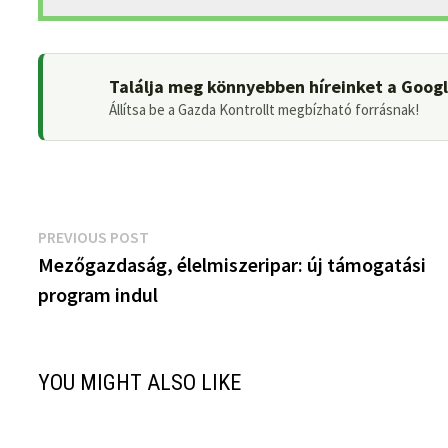
Találja meg könnyebben híreinket a Goog
Állítsa be a Gazda Kontrollt megbízható forrásnak!
Bejegyzés
Previous
PREVIOUS POST
post:
Mezőgazdaság, élelmiszeripar: új támogatási
navigáció
program indul
YOU MIGHT ALSO LIKE