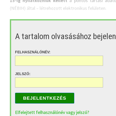
15-ig nyilatkozniuk kellett
a pontos tartási adatok
(NÉBIH) által – létrehozott elektronikus felületen.
A tartalom olvasásához bejele
FELHASZNÁLÓNÉV:
JELSZÓ:
BEJELENTKEZÉS
Elfelejtett felhasználónév vagy jelszó?