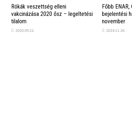
Rókák veszettség elleni
Főbb ENAR, 
vakcinázása 2020 ősz – legeltetési
bejelentési 
tilalom
november
2020.09.22.
2024.11.26.