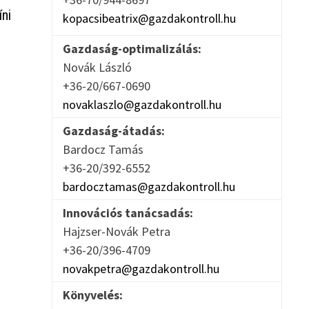
ni
kopacsibeatrix@gazdakontroll.hu
Gazdaság-optimalizálás:
Novák László
+36-20/667-0690
novaklaszlo@gazdakontroll.hu
Gazdaság-átadás:
Bardocz Tamás
+36-20/392-6552
bardocztamas@gazdakontroll.hu
Innovációs tanácsadás:
Hajzser-Novák Petra
+36-20/396-4709
novakpetra@gazdakontroll.hu
Könyvelés: