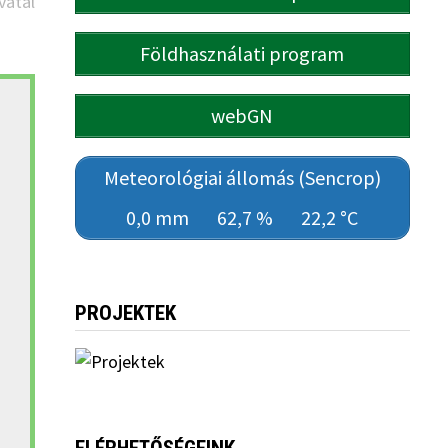
vatal
Földhasználati program
webGN
Meteorológiai állomás (Sencrop)
0,0 mm
62,7 %
22,2 °C
PROJEKTEK