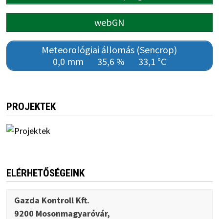
webGN
Meteorológiai állomás (Sencrop)
0,0 mm
35,6 %
33,1 °C
PROJEKTEK
ELÉRHETŐSÉGEINK
Gazda Kontroll Kft.
9200 Mosonmagyaróvár,