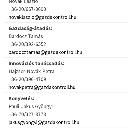
Novák László
+36-20/667-0690
novaklaszlo@gazdakontroll.hu
Gazdaság-átadás:
Bardocz Tamás
+36-20/392-6552
bardocztamas@gazdakontroll.hu
Innovációs tanácsadás:
Hajzser-Novák Petra
+36-20/396-4709
novakpetra@gazdakontroll.hu
Könyvelés:
Pauli-Jakus Gyöngyi
+36-70/327-8778
jakusgyongyi@gazdakontroll.hu