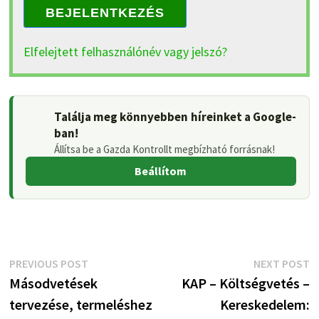
BEJELENTKEZÉS
Elfelejtett felhasználónév vagy jelszó?
Találja meg könnyebben híreinket a Google-
ban!
Állítsa be a Gazda Kontrollt megbízható forrásnak!
Beállítom
Bejegyzés
Previous
N
PREVIOUS POST
NEXT POST
post:
p
Másodvetések
KAP – Költségvetés –
navigáció
tervezése, termeléshez
Kereskedelem: