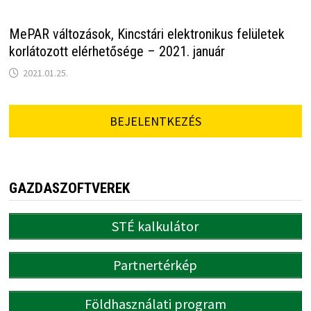
MePAR változások, Kincstári elektronikus felületek
korlátozott elérhetősége – 2021. január
2021.01.25.
BEJELENTKEZÉS
GAZDASZOFTVEREK
STÉ kalkulátor
Partnertérkép
Földhasználati program