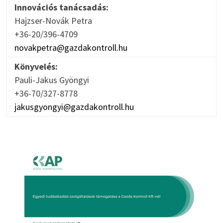
Innovációs tanácsadás:
Hajzser-Novák Petra
+36-20/396-4709
novakpetra@gazdakontroll.hu
Könyvelés:
Pauli-Jakus Gyöngyi
+36-70/327-8778
jakusgyongyi@gazdakontroll.hu