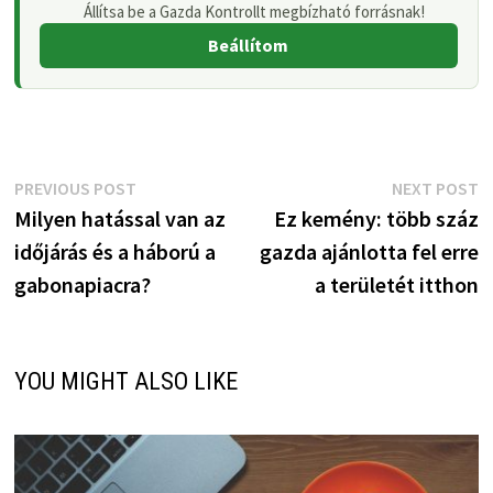
Állítsa be a Gazda Kontrollt megbízható forrásnak!
Beállítom
Bejegyzés
Previous
N
PREVIOUS POST
NEXT POST
post:
p
Milyen hatással van az
Ez kemény: több száz
navigáció
időjárás és a háború a
gazda ajánlotta fel erre
gabonapiacra?
a területét itthon
YOU MIGHT ALSO LIKE