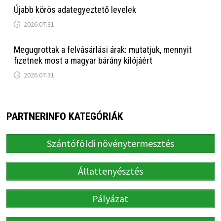
Újabb körös adategyeztető levelek
2026.07.31.
Megugrottak a felvásárlási árak: mutatjuk, mennyit
fizetnek most a magyar bárány kilójáért
2026.07.31.
PARTNERINFO KATEGÓRIÁK
Szántóföldi növénytermesztés
Állattenyésztés
Pályázat