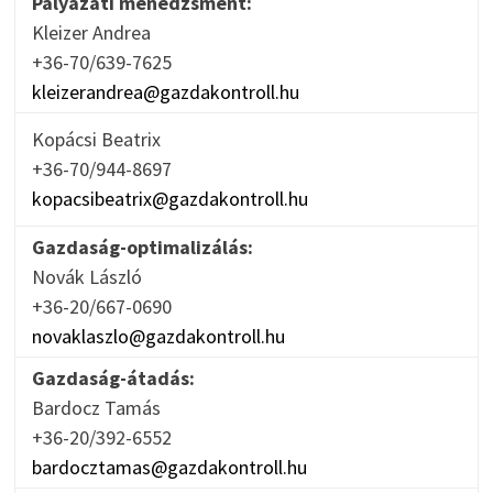
Pályázati menedzsment:
Kleizer Andrea
+36-70/639-7625
kleizerandrea@gazdakontroll.hu
Kopácsi Beatrix
+36-70/944-8697
kopacsibeatrix@gazdakontroll.hu
Gazdaság-optimalizálás:
Novák László
+36-20/667-0690
novaklaszlo@gazdakontroll.hu
Gazdaság-átadás:
Bardocz Tamás
+36-20/392-6552
bardocztamas@gazdakontroll.hu