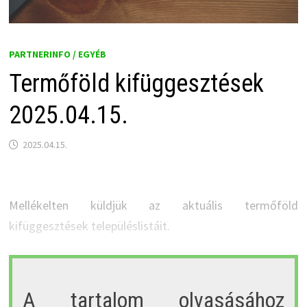
PARTNERINFO / EGYÉB
Termőföld kifüggesztések
2025.04.15.
2025.04.15.
Mellékelten küldjük az aktuális termőföld
kifüggesztések településlistáit.
A tartalom olvasásához