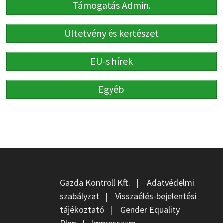
Támogatás Admin.
Ültetvény és kertészet
EU-s hírek
Egyéb
Gazda Kontroll Kft.
|
Adatvédelmi
szabályzat
|
Visszaélés-bejelentési
tájékoztató
|
Gender Equality
Plan
|
Impresszum