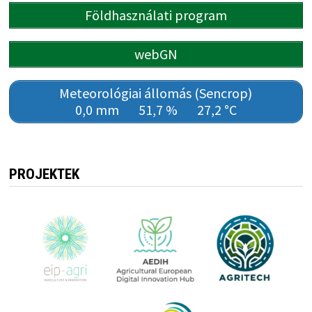
Földhasználati program
webGN
Meteorológiai állomás (Sencrop)
0,0 mm
51,7 %
27,2 °C
PROJEKTEK