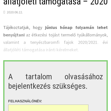
állatjóléti támogatása – 2020
2020.06.22.
Tájékoztatjuk, hogy
június hónap folyamán lehet
benyújtani
az étkezési tojást termelő tyúkállományok,
valamint a tenyészbaromfi fajok 2020/2021. évi
állatjóléti támogatása iránti kérelmeket.
A tartalom olvasásához
bejelentkezés szükséges.
FELHASZNÁLÓNÉV: