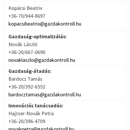
Kopácsi Beatrix
+36-70/944-8697
kopacsibeatrix@gazdakontroll.hu
Gazdaság-optimalizálás:
Novák László
+36-20/667-0690
novaklaszlo@gazdakontroll.hu
Gazdaság-átadás:
Bardocz Tamás
+36-20/392-6552
bardocztamas@gazdakontroll.hu
Innovációs tanácsadás:
Hajzser-Novák Petra
+36-20/396-4709
novakpetra@gazdakontroll.hu