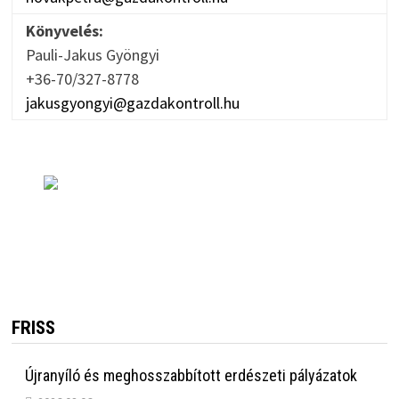
Könyvelés:
Pauli-Jakus Gyöngyi
+36-70/327-8778
jakusgyongyi@gazdakontroll.hu
FRISS
Újranyíló és meghosszabbított erdészeti pályázatok