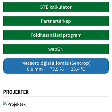
STÉ kalkulátor
Partnertérkép
Földhasználati program
webGN
Meteorológiai állomás (Sencrop)
0,0 mm
73,9 %
23,4 °C
PROJEKTEK