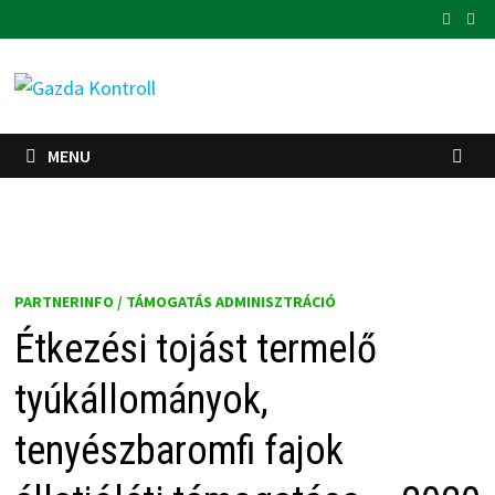
Skip
to
content
MENU
PARTNERINFO / TÁMOGATÁS ADMINISZTRÁCIÓ
Étkezési tojást termelő
tyúkállományok,
tenyészbaromfi fajok