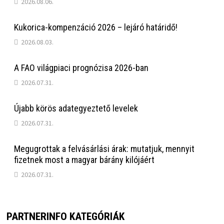
2026.08.06.
Kukorica-kompenzáció 2026 – lejáró határidő!
2026.08.03.
A FAO világpiaci prognózisa 2026-ban
2026.07.31.
Újabb körös adategyeztető levelek
2026.07.31.
Megugrottak a felvásárlási árak: mutatjuk, mennyit
fizetnek most a magyar bárány kilójáért
2026.07.31.
PARTNERINFO KATEGÓRIÁK