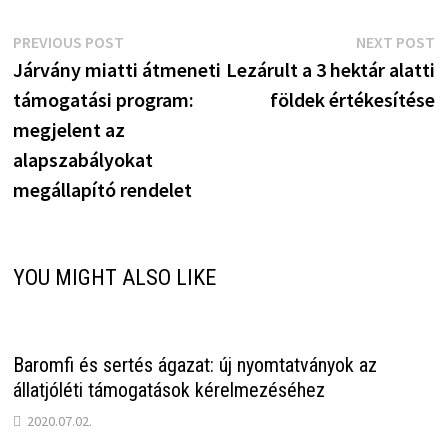
Bejegyzés
Previous
N
PREVIOUS POST
NEXT POST
post:
p
Járvány miatti átmeneti
Lezárult a 3 hektár alatti
navigáció
támogatási program:
földek értékesítése
megjelent az
alapszabályokat
megállapító rendelet
YOU MIGHT ALSO LIKE
Baromfi és sertés ágazat: új nyomtatványok az
állatjóléti támogatások kérelmezéséhez
2020.07.02.