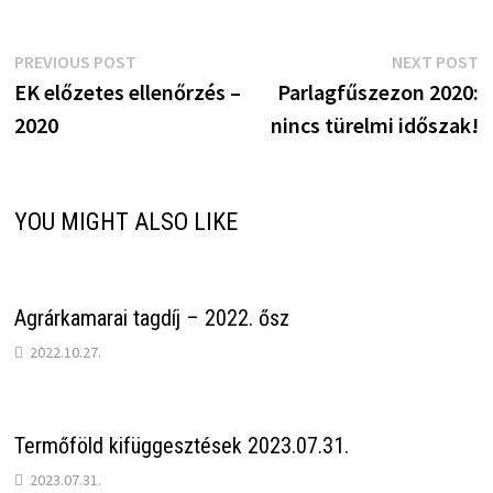
Bejegyzés
Previous
N
PREVIOUS POST
NEXT POST
post:
p
EK előzetes ellenőrzés –
Parlagfűszezon 2020:
navigáció
2020
nincs türelmi időszak!
YOU MIGHT ALSO LIKE
Agrárkamarai tagdíj – 2022. ősz
2022.10.27.
Termőföld kifüggesztések 2023.07.31.
2023.07.31.