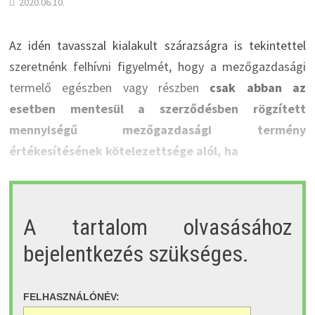
2020.06.10.
Az idén tavasszal kialakult szárazságra is tekintettel
szeretnénk felhívni figyelmét, hogy a mezőgazdasági
termelő egészben vagy részben
csak abban az
esetben mentesül a szerződésben rögzített
mennyiségű mezőgazdasági termény
értékesítésének kötelezettsége alól, ha
A tartalom olvasásához
bejelentkezés szükséges.
FELHASZNÁLÓNÉV: