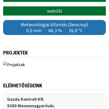
webGN
Meteorológiai állomás (Sencrop)
0,0 mm
66,3 %
26,0 °C
PROJEKTEK
ELÉRHETŐSÉGEINK
Gazda Kontroll Kft.
9200 Mosonmagyaróvár,