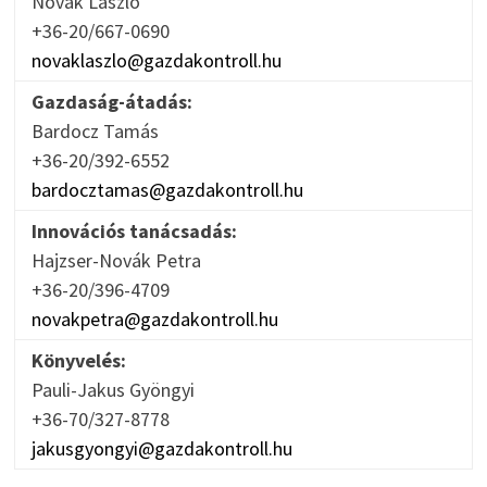
Novák László
+36-20/667-0690
novaklaszlo@gazdakontroll.hu
Gazdaság-átadás:
Bardocz Tamás
+36-20/392-6552
bardocztamas@gazdakontroll.hu
Innovációs tanácsadás:
Hajzser-Novák Petra
+36-20/396-4709
novakpetra@gazdakontroll.hu
Könyvelés:
Pauli-Jakus Gyöngyi
+36-70/327-8778
jakusgyongyi@gazdakontroll.hu