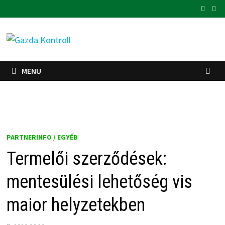
Skip
to
content
MENU
PARTNERINFO / EGYÉB
Termelői szerződések:
mentesülési lehetőség vis
maior helyzetekben