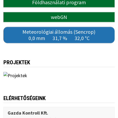
Földhasználati program
webGN
Meteorológiai állomás (Sencrop)
0,0 mm
31,7 %
32,0 °C
PROJEKTEK
ELÉRHETŐSÉGEINK
Gazda Kontroll Kft.