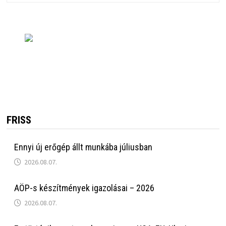
FRISS
Ennyi új erőgép állt munkába júliusban
2026.08.07.
AÖP-s készítmények igazolásai – 2026
2026.08.07.