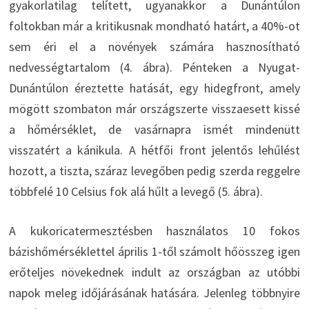
gyakorlatilag telített, ugyanakkor a Dunántúlon
foltokban már a kritikusnak mondható határt, a 40%-ot
sem éri el a növények számára hasznosítható
nedvességtartalom (4. ábra). Pénteken a Nyugat-
Dunántúlon éreztette hatását, egy hidegfront, amely
mögött szombaton már országszerte visszaesett kissé
a hőmérséklet, de vasárnapra ismét mindenütt
visszatért a kánikula. A hétfői front jelentős lehűlést
hozott, a tiszta, száraz levegőben pedig szerda reggelre
többfelé 10 Celsius fok alá hűlt a levegő (5. ábra).
A kukoricatermesztésben használatos 10 fokos
bázishőmérséklettel április 1-től számolt hőösszeg igen
erőteljes növekednek indult az országban az utóbbi
napok meleg időjárásának hatására. Jelenleg többnyire