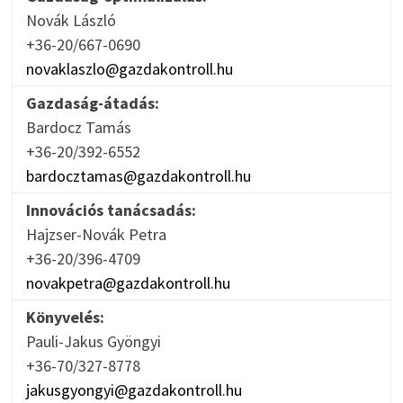
Novák László
+36-20/667-0690
novaklaszlo@gazdakontroll.hu
Gazdaság-átadás:
Bardocz Tamás
+36-20/392-6552
bardocztamas@gazdakontroll.hu
Innovációs tanácsadás:
Hajzser-Novák Petra
+36-20/396-4709
novakpetra@gazdakontroll.hu
Könyvelés:
Pauli-Jakus Gyöngyi
+36-70/327-8778
jakusgyongyi@gazdakontroll.hu