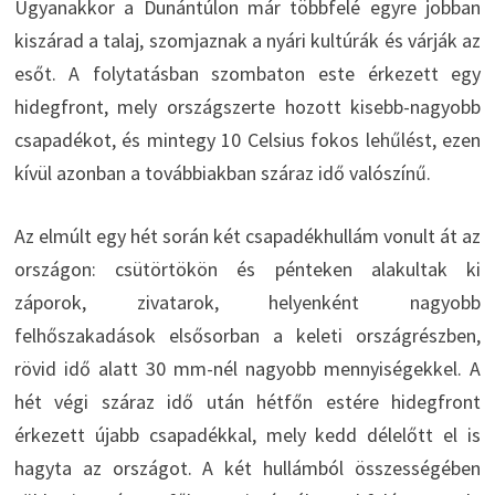
Ugyanakkor a Dunántúlon már többfelé egyre jobban
kiszárad a talaj, szomjaznak a nyári kultúrák és várják az
esőt. A folytatásban szombaton este érkezett egy
hidegfront, mely országszerte hozott kisebb-nagyobb
csapadékot, és mintegy 10 Celsius fokos lehűlést, ezen
kívül azonban a továbbiakban száraz idő valószínű.
Az elmúlt egy hét során két csapadékhullám vonult át az
országon: csütörtökön és pénteken alakultak ki
záporok, zivatarok, helyenként nagyobb
felhőszakadások elsősorban a keleti országrészben,
rövid idő alatt 30 mm-nél nagyobb mennyiségekkel. A
hét végi száraz idő után hétfőn estére hidegfront
érkezett újabb csapadékkal, mely kedd délelőtt el is
hagyta az országot. A két hullámból összességében