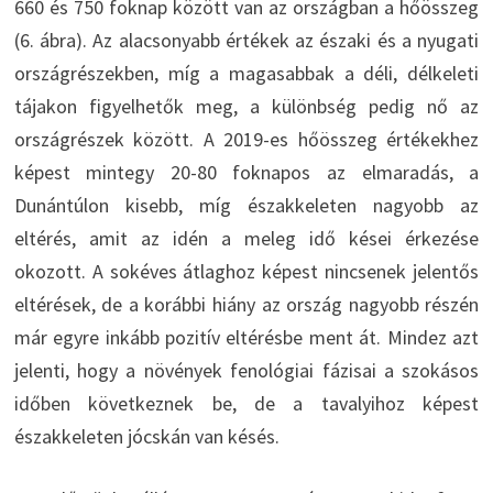
660 és 750 foknap között van az országban a hőösszeg
(6. ábra). Az alacsonyabb értékek az északi és a nyugati
országrészekben, míg a magasabbak a déli, délkeleti
tájakon figyelhetők meg, a különbség pedig nő az
országrészek között. A 2019-es hőösszeg értékekhez
képest mintegy 20-80 foknapos az elmaradás, a
Dunántúlon kisebb, míg északkeleten nagyobb az
eltérés, amit az idén a meleg idő kései érkezése
okozott. A sokéves átlaghoz képest nincsenek jelentős
eltérések, de a korábbi hiány az ország nagyobb részén
már egyre inkább pozitív eltérésbe ment át. Mindez azt
jelenti, hogy a növények fenológiai fázisai a szokásos
időben következnek be, de a tavalyihoz képest
északkeleten jócskán van késés.