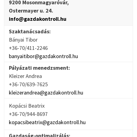
9200 Mosonmagyaróvár,
Ostermayer u. 24.
info@gazdakontroll.hu
Szaktanácsadás:
Bányai Tibor
+36-70/411-2246
banyaitibor@gazdakontroll.hu
Pályázati menedzsment:
Kleizer Andrea
+36-70/639-7625
kleizerandrea@gazdakontroll.hu
Kopácsi Beatrix
+36-70/944-8697
kopacsibeatrix@gazdakontroll.hu
Gazdaság-optimalizálás: