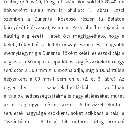
többnyire 5 és 10, főleg a Tiszántúlon sokfelé 20-40, de
helyenként 60-80 mm is lehullott (1. ábra). Ezzel
szemben a Dunántúl középső részén (a Balaton
környékétől északra), valamint Pakstól délre Baján át a
határig alig esett. Hetek óta megfigyelhető, hogy a
keleti, főként északkeleti országrészben esik nagyobb
mennyiség, míg a Dunántúl főként keleti és északi tájain
alig esik: a 30 napos csapadékösszeg északkeleten nagy
területen a 200 mm-t is meghaladja, míg a Dunántúlon
helyenként a 60 mm-t sem éri el (2. és 3. ábra). Az
egyenetlen csapadékeloszlásból adódóan
a talajok nedvességtartalma is nagy eltéréseket mutat
az ország egyes részei között. A belvízzel elöntött
területek nagysága csökkent, sokat szikkadt a talaj a
Tiszántúlon is. A felső fél méteres réteg errefelé