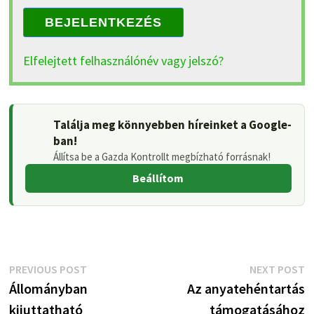
BEJELENTKEZÉS
Elfelejtett felhasználónév vagy jelszó?
Találja meg könnyebben híreinket a Google-
ban!
Állítsa be a Gazda Kontrollt megbízható forrásnak!
Beállítom
Bejegyzés
Previous
N
PREVIOUS POST
NEXT POST
post:
p
Állományban
Az anyatehéntartás
navigáció
kijuttatható
támogatásához