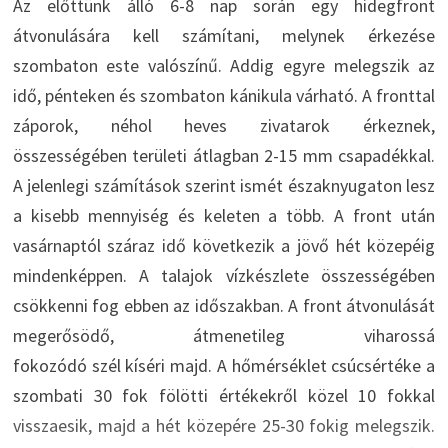
Az előttünk álló 6-8 nap során egy hidegfront
átvonulására kell számítani, melynek érkezése
szombaton este valószínű. Addig egyre melegszik az
idő, pénteken és szombaton kánikula várható. A fronttal
záporok, néhol heves zivatarok érkeznek,
összességében területi átlagban 2-15 mm csapadékkal.
A jelenlegi számítások szerint ismét északnyugaton lesz
a kisebb mennyiség és keleten a több. A front után
vasárnaptól száraz idő következik a jövő hét közepéig
mindenképpen. A talajok vízkészlete összességében
csökkenni fog ebben az időszakban. A front átvonulását
megerősödő, átmenetileg viharossá
fokozódó szél kíséri majd. A hőmérséklet csúcsértéke a
szombati 30 fok fölötti értékekről közel 10 fokkal
visszaesik, majd a hét közepére 25-30 fokig melegszik.