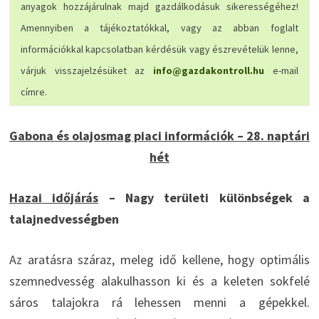
anyagok hozzájárulnak majd gazdálkodásuk sikerességéhez!
Amennyiben a tájékoztatókkal, vagy az abban foglalt
információkkal kapcsolatban kérdésük vagy észrevételük lenne,
várjuk visszajelzésüket az
info@gazdakontroll.hu
e-mail
címre.
Gabona és olajosmag piaci információk – 28. naptári
hét
Hazai időjárás
– Nagy területi különbségek a
talajnedvességben
Az aratásra száraz, meleg idő kellene, hogy optimális
szemnedvesség alakulhasson ki és a keleten sokfelé
sáros talajokra rá lehessen menni a gépekkel.