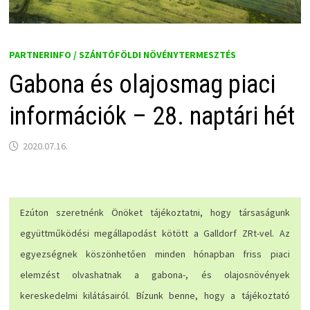
PARTNERINFO / SZÁNTÓFÖLDI NÖVÉNYTERMESZTÉS
Gabona és olajosmag piaci
információk – 28. naptári hét
2020.07.16.
Ezúton szeretnénk Önöket tájékoztatni, hogy társaságunk
együttműködési megállapodást kötött a Galldorf ZRt-vel. Az
egyezségnek köszönhetően minden hónapban friss piaci
elemzést olvashatnak a gabona-, és olajosnövények
kereskedelmi kilátásairól. Bízunk benne, hogy a tájékoztató