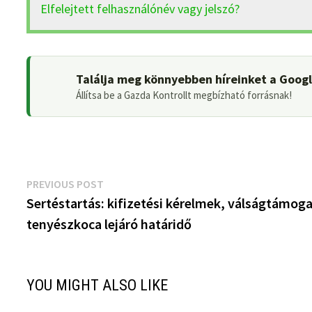
Elfelejtett felhasználónév vagy jelszó?
Találja meg könnyebben híreinket a Goog
Állítsa be a Gazda Kontrollt megbízható forrásnak!
Bejegyzés
Previous
PREVIOUS POST
post:
Sertéstartás: kifizetési kérelmek, válságtámoga
navigáció
tenyészkoca lejáró határidő
YOU MIGHT ALSO LIKE