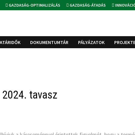
GAZDASÁG-OPTIMALIZÁLÁS
GAZDASÁG-ÁTADÁS
INNOVÁCI
ATÁRIDŐK
DOKUMENTUMTÁR
PÁLYÁZATOK
PROJEKT
 2024. tavasz
lhívjuk a káreseménnyel érintettek figyelmét, hogy a termé