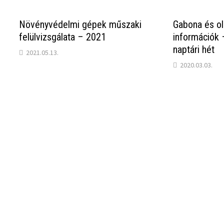
Növényvédelmi gépek műszaki
Gabona és ol
felülvizsgálata – 2021
információk 
naptári hét
2021.05.13.
2020.03.03.