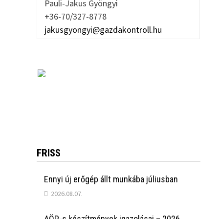
Pauli-Jakus Gyöngyi
+36-70/327-8778
jakusgyongyi@gazdakontroll.hu
FRISS
Ennyi új erőgép állt munkába júliusban
2026.08.07.
AÖP-s készítmények igazolásai – 2026