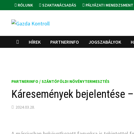
Skip
RÓLUNK
SZAKTANÁCSADÁS
PÁLYÁZATI MENEDZSMENT
to
content
HÍREK
PARTNERINFO
JOGSZABÁLYOK
H
PARTNERINFO / SZÁNTÓFÖLDI NÖVÉNYTERMESZTÉS
Káresemények bejelentése –
2024.03.28.
A márciusban bekövetkezett fagyokra is tekintettel fe