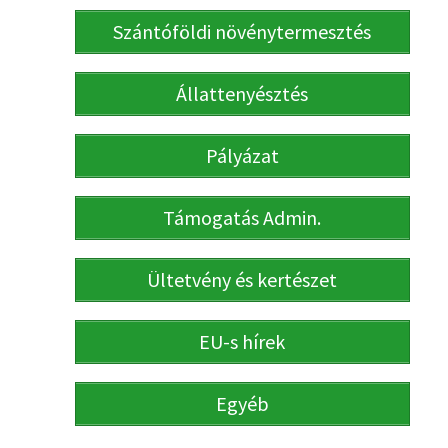
Szántóföldi növénytermesztés
Állattenyésztés
Pályázat
Támogatás Admin.
Ültetvény és kertészet
EU-s hírek
Egyéb