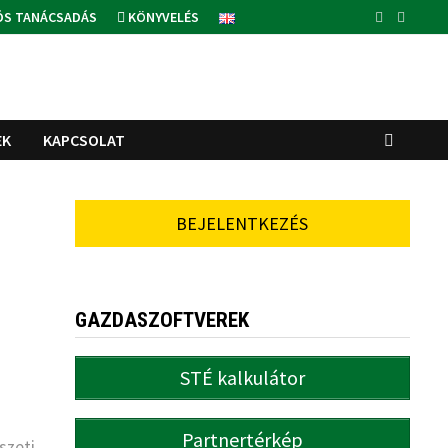
ÓS TANÁCSADÁS
KÖNYVELÉS
EK
KAPCSOLAT
BEJELENTKEZÉS
GAZDASZOFTVEREK
STÉ kalkulátor
Partnertérkép
szeti