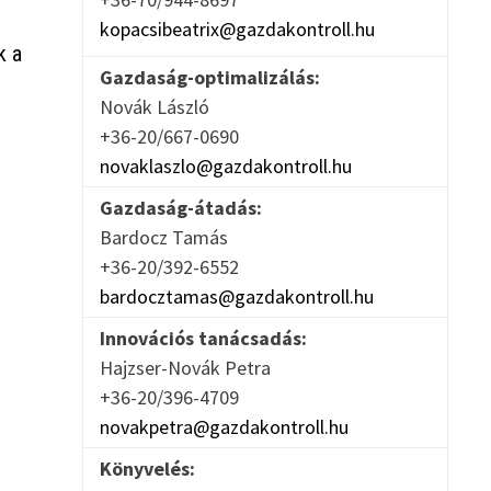
kopacsibeatrix@gazdakontroll.hu
k a
Gazdaság-optimalizálás:
Novák László
+36-20/667-0690
novaklaszlo@gazdakontroll.hu
Gazdaság-átadás:
Bardocz Tamás
+36-20/392-6552
bardocztamas@gazdakontroll.hu
Innovációs tanácsadás:
Hajzser-Novák Petra
+36-20/396-4709
novakpetra@gazdakontroll.hu
Könyvelés: