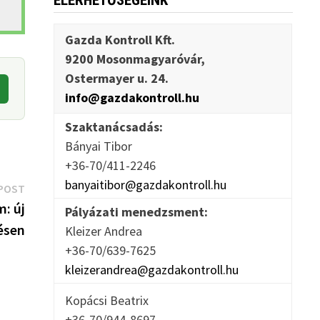
ELÉRHETŐSÉGEINK
Gazda Kontroll Kft.
9200 Mosonmagyaróvár,
Ostermayer u. 24.
info@gazdakontroll.hu
Szaktanácsadás:
Bányai Tibor
+36-70/411-2246
banyaitibor@gazdakontroll.hu
Next
POST
post:
m: új
Pályázati menedzsment:
ésen
Kleizer Andrea
+36-70/639-7625
kleizerandrea@gazdakontroll.hu
Kopácsi Beatrix
+36-70/944-8697