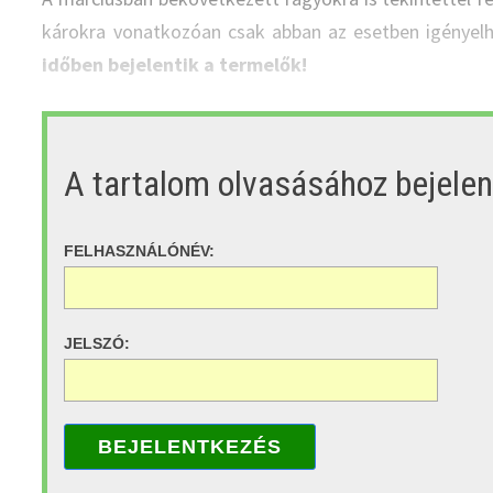
károkra vonatkozóan csak abban az esetben igényelhe
időben bejelentik a termelők!
A tartalom olvasásához bejele
FELHASZNÁLÓNÉV:
JELSZÓ:
BEJELENTKEZÉS