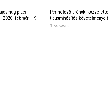
ajosmag piaci
Permetező drónok: közzétetté
– 2020. február – 9.
típusminősítés követelményeit
2022.05.18.