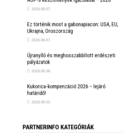
2026.08.07.
Ez történik most a gabonapiacon: USA, EU,
Ukrajna, Oroszország
2026.08.07.
Újranyíló és meghosszabbított erdészeti
pályázatok
2026.08.06.
Kukorica-kompenzáció 2026 – lejáró
határidő!
2026.08.03.
PARTNERINFO KATEGÓRIÁK