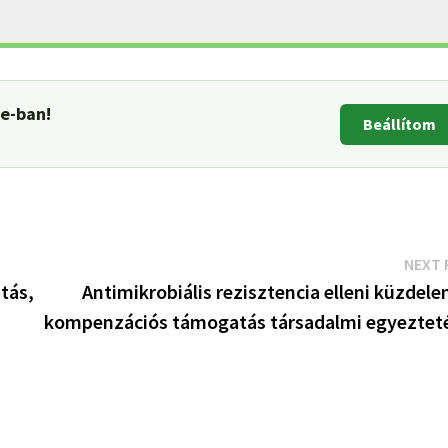
le-ban!
Beállítom
NEXT 
tás,
Antimikrobiális rezisztencia elleni küzdele
kompenzációs támogatás társadalmi egyeztet