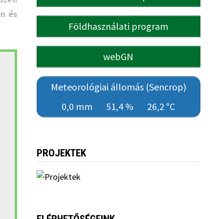
en és
Földhasználati program
webGN
Meteorológiai állomás (Sencrop)
0,0 mm
51,4 %
26,2 °C
PROJEKTEK