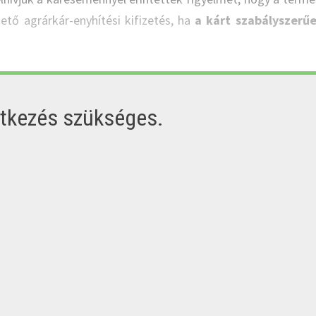
tő agrárkár-enyhítési kifizetés, ha
a kárt szabályszerű
ntkezés szükséges.