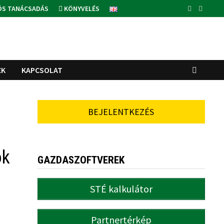
ÓS TANÁCSADÁS
KÖNYVELÉS
EK
KAPCSOLAT
BEJELENTKEZÉS
ok
GAZDASZOFTVEREK
STÉ kalkulátor
Partnertérkép