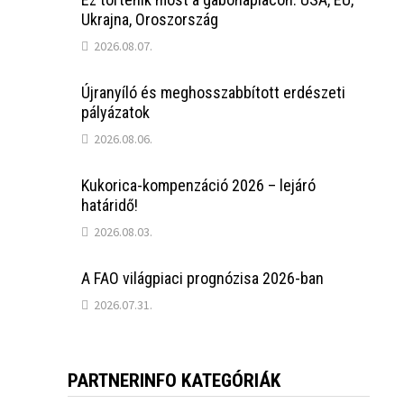
Ukrajna, Oroszország
2026.08.07.
Újranyíló és meghosszabbított erdészeti
pályázatok
2026.08.06.
Kukorica-kompenzáció 2026 – lejáró
határidő!
2026.08.03.
A FAO világpiaci prognózisa 2026-ban
2026.07.31.
PARTNERINFO KATEGÓRIÁK