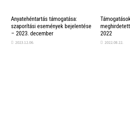
Anyatehéntartás támogatása:
Támogatások
szaporítási események bejelentése
meghirdetet
– 2023. december
2022
2023.12.06.
2022.08.22.