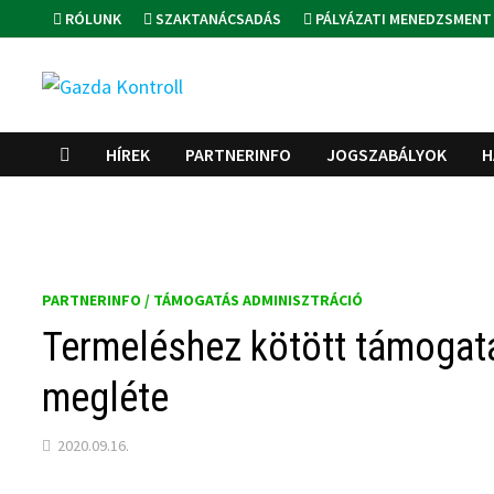
Skip
RÓLUNK
SZAKTANÁCSADÁS
PÁLYÁZATI MENEDZSMENT
to
content
HÍREK
PARTNERINFO
JOGSZABÁLYOK
H
PARTNERINFO / TÁMOGATÁS ADMINISZTRÁCIÓ
Termeléshez kötött támogatá
megléte
2020.09.16.