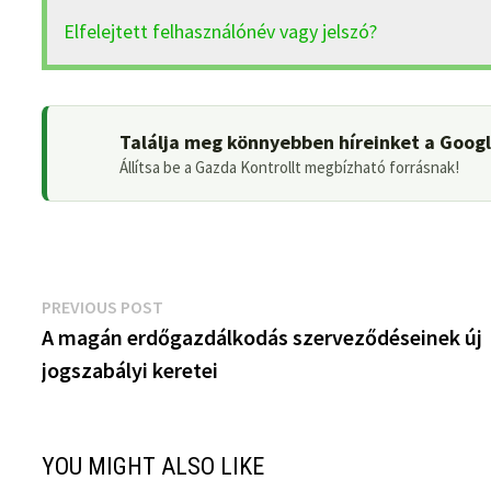
Elfelejtett felhasználónév vagy jelszó?
Találja meg könnyebben híreinket a Goog
Állítsa be a Gazda Kontrollt megbízható forrásnak!
Bejegyzés
Previous
PREVIOUS POST
post:
A magán erdőgazdálkodás szerveződéseinek új
navigáció
jogszabályi keretei
YOU MIGHT ALSO LIKE