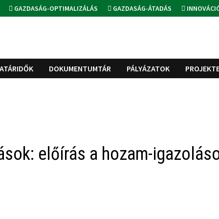
GAZDASÁG-OPTIMALIZÁLÁS
GAZDASÁG-ÁTADÁS
INNOVÁCI
ATÁRIDŐK
DOKUMENTUMTÁR
PÁLYÁZATOK
PROJEKT
sok: előírás a hozam-igazolás