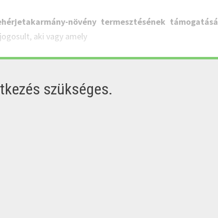
ehérjetakarmány-növény termesztésének támogatásá
jogosult, aki vagy amely
ntkezés szükséges.