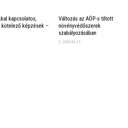
kal kapcsolatos,
Változás az AÖP-s tiltott
t kötelező képzések –
növényvédőszerek
szabályozásában
2025.01.17.