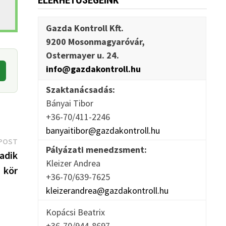
ELÉRHETŐSÉGEINK
Gazda Kontroll Kft.
9200 Mosonmagyaróvár,
Ostermayer u. 24.
info@gazdakontroll.hu
Szaktanácsadás:
Bányai Tibor
+36-70/411-2246
banyaitibor@gazdakontroll.hu
Next
POST
Pályázati menedzsment:
post:
madik
Kleizer Andrea
kör
+36-70/639-7625
kleizerandrea@gazdakontroll.hu
Kopácsi Beatrix
+36-70/944-8697