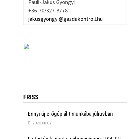
Pauli-Jakus Gyöngyi
+36-70/327-8778
jakusgyongyi@gazdakontroll.hu
FRISS
Ennyi új erőgép állt munkába júliusban
2026.08.07.
Ez történik most a gabonapiacon: USA, EU,