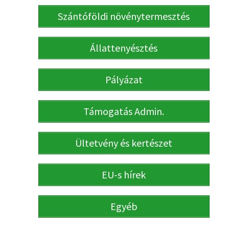
Szántóföldi növénytermesztés
Állattenyésztés
Pályázat
Támogatás Admin.
Ültetvény és kertészet
EU-s hírek
Egyéb