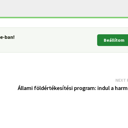
le-ban!
Beállítom
NEXT 
Állami földértékesítési program: indul a har