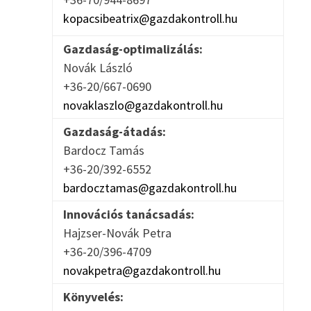
kopacsibeatrix@gazdakontroll.hu
Gazdaság-optimalizálás:
Novák László
+36-20/667-0690
novaklaszlo@gazdakontroll.hu
Gazdaság-átadás:
Bardocz Tamás
+36-20/392-6552
bardocztamas@gazdakontroll.hu
Innovációs tanácsadás:
Hajzser-Novák Petra
+36-20/396-4709
novakpetra@gazdakontroll.hu
Könyvelés: