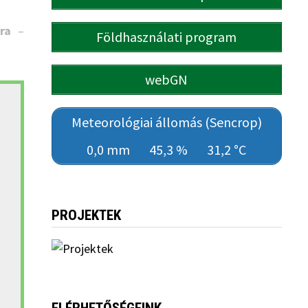
ra
–
Földhasználati program
webGN
Meteorológiai állomás (Sencrop)
0,0 mm
45,3 %
31,2 °C
PROJEKTEK