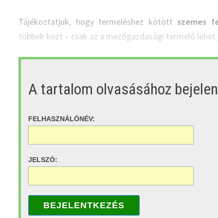
Tájékoztatjuk, hogy termeléshez kötött
szemes f
többek közt – csak az a mezőgazdasági termelő lehet 
A tartalom olvasásához bejele
FELHASZNÁLÓNÉV:
JELSZÓ:
BEJELENTKEZÉS