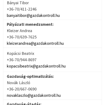
Bányai Tibor
+36-70/411-2246
banyaitibor@gazdakontroll.hu
Pályázati menedzsment:
Kleizer Andrea
+36-70/639-7625
kleizerandrea@gazdakontroll.hu
Kopácsi Beatrix
+36-70/944-8697
kopacsibeatrix@gazdakontroll.hu
Gazdaság-optimalizálás:
Novák László
+36-20/667-0690
novaklaszlo@gazdakontroll.hu
Gazdaság-átadás: