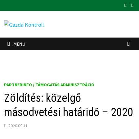
Skip
to
content
MENU
PARTNERINFO / TÁMOGATÁS ADMINISZTRÁCIÓ
Zöldítés: közelgő
másodvetési határidő – 2020
2020.09.11.