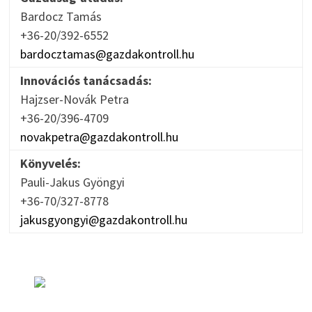
Bardocz Tamás
+36-20/392-6552
bardocztamas@gazdakontroll.hu
Innovációs tanácsadás:
Hajzser-Novák Petra
+36-20/396-4709
novakpetra@gazdakontroll.hu
Könyvelés:
Pauli-Jakus Gyöngyi
+36-70/327-8778
jakusgyongyi@gazdakontroll.hu