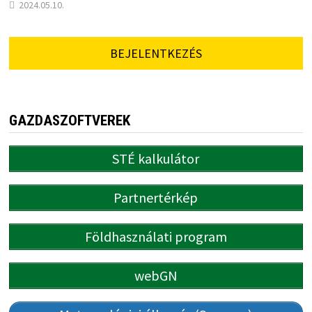
2024.05.10.
BEJELENTKEZÉS
GAZDASZOFTVEREK
STÉ kalkulátor
Partnertérkép
Földhasználati program
webGN