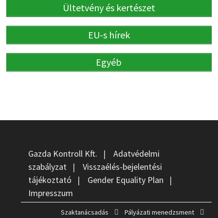
Ültetvény és kertészet
EU-s hírek
Egyéb
Gazda Kontroll Kft.
|
Adatvédelmi
szabályzat
|
Visszaélés-bejelentési
tájékoztató
|
Gender Equality Plan
|
Impresszum
Szaktanácsadás
Pályázati menedzsment