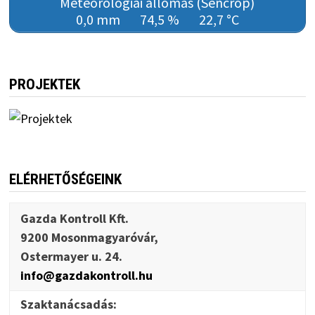
Meteorológiai állomás (Sencrop)
0,0 mm
74,5 %
22,7 °C
PROJEKTEK
ELÉRHETŐSÉGEINK
Gazda Kontroll Kft.
9200 Mosonmagyaróvár,
Ostermayer u. 24.
info@gazdakontroll.hu
Szaktanácsadás: