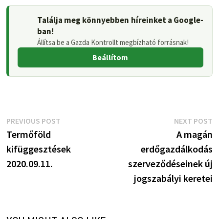
Találja meg könnyebben híreinket a Google-
ban!
Állítsa be a Gazda Kontrollt megbízható forrásnak!
Beállítom
Bejegyzés
Previous
N
PREVIOUS POST
NEXT POST
post:
p
Termőföld
A magán
navigáció
kifüggesztések
erdőgazdálkodás
2020.09.11.
szerveződéseinek új
jogszabályi keretei