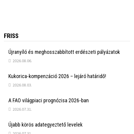
FRISS
Újranyíló és meghosszabbított erdészeti pályázatok
2026.08.06.
Kukorica-kompenzáció 2026 – lejáró határidő!
2026.08.03.
A FAO világpiaci prognózisa 2026-ban
2026.07.31.
Újabb körös adategyeztető levelek
2026.07.31.