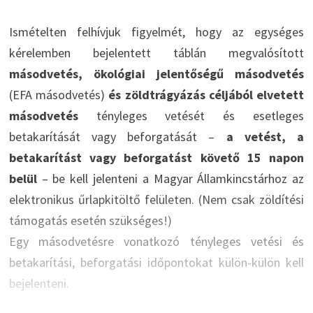
Ismételten felhívjuk figyelmét, hogy az egységes
kérelemben bejelentett táblán megvalósított
másodvetés, ökológiai jelentőségű másodvetés
(EFA másodvetés)
és zöldtrágyázás céljából elvetett
másodvetés
tényleges vetését és esetleges
betakarítását vagy beforgatását –
a vetést, a
betakarítást vagy beforgatást követő 15 napon
belül
– be kell jelenteni a Magyar Államkincstárhoz az
elektronikus űrlapkitöltő felületen. (Nem csak zöldítési
támogatás esetén szükséges!)
Egy másodvetésre vonatkozó tényleges vetési és
betakarítási, beforgatási időpontokat külön-külön kell
bejelenteni.