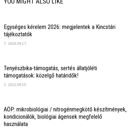
YOU MIGHT ALSO LIKE
Egységes kérelem 2026: megjelentek a Kincstári
tájékoztatók
2026.04.17.
Tenyészbika-támogatás, sertés állatjóléti
támogatások: közelgő határidők!
2022.09.15.
AÖP: mikrobiológiai / nitrogénmegkötő készítmények,
kondicionálók, biológiai ágensek megfelelő
használata