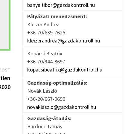
banyaitibor@gazdakontroll.hu
Pályázati menedzsment:
Kleizer Andrea
+36-70/639-7625
kleizerandrea@gazdakontroll.hu
Kopácsi Beatrix
+36-70/944-8697
Next
kopacsibeatrix@gazdakontroll.hu
POST
post:
tlen
Gazdaság-optimalizálás:
2020
Novák László
+36-20/667-0690
novaklaszlo@gazdakontroll.hu
Gazdaság-átadás:
Bardocz Tamás