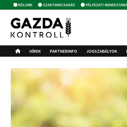
Skip
RÓLUNK
SZAKTANÁCSADÁS
PÁLYÁZATI MENEDZSME
to
content
HÍREK
PARTNERINFO
JOGSZABÁLYOK