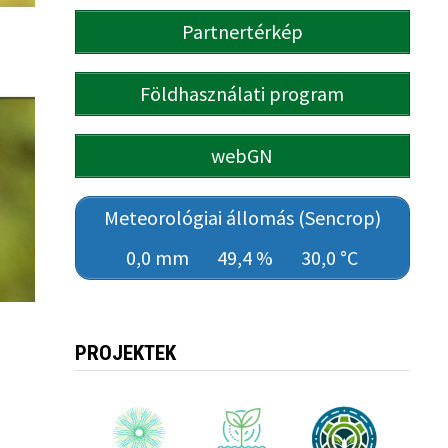
Partnertérkép
Földhasználati program
webGN
Meteorológiai állomás (Sencrop)
0,0 mm
49,4 %
30,0 °C
PROJEKTEK