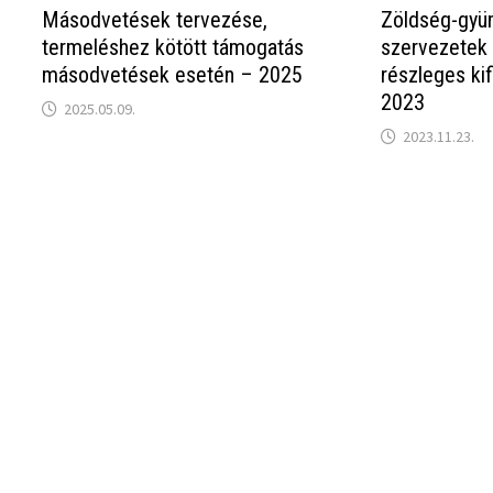
Másodvetések tervezése,
Zöldség-gyü
termeléshez kötött támogatás
szervezetek
másodvetések esetén – 2025
részleges ki
2023
2025.05.09.
2023.11.23.