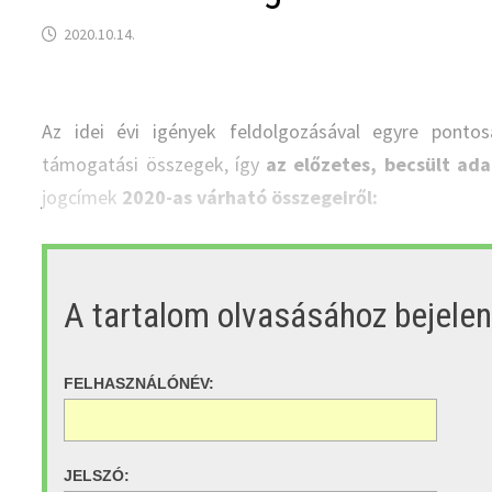
2020.10.14.
Az idei évi igények feldolgozásával egyre ponto
támogatási összegek, így
az előzetes, becsült ada
jogcímek
2020-as várható összegeiről:
A tartalom olvasásához bejele
FELHASZNÁLÓNÉV:
JELSZÓ: