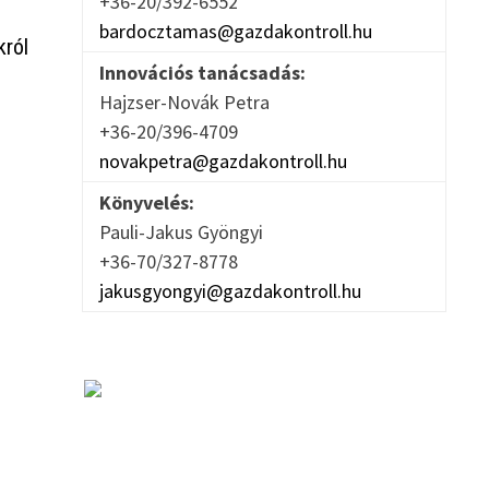
+36-20/392-6552
bardocztamas@gazdakontroll.hu
król
Innovációs tanácsadás:
Hajzser-Novák Petra
+36-20/396-4709
novakpetra@gazdakontroll.hu
Könyvelés:
Pauli-Jakus Gyöngyi
+36-70/327-8778
jakusgyongyi@gazdakontroll.hu