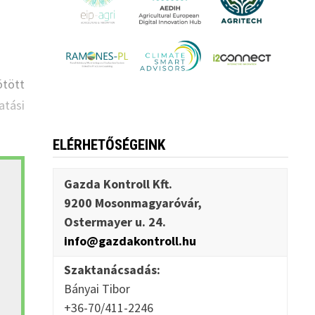
ötött
atási
ELÉRHETŐSÉGEINK
Gazda Kontroll Kft.
9200 Mosonmagyaróvár,
Ostermayer u. 24.
info@gazdakontroll.hu
Szaktanácsadás:
Bányai Tibor
+36-70/411-2246