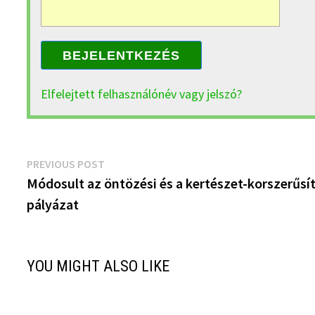
BEJELENTKEZÉS
Elfelejtett felhasználónév vagy jelszó?
Bejegyzés
Previous
PREVIOUS POST
post:
Módosult az öntözési és a kertészet-korszerűsít
navigáció
pályázat
YOU MIGHT ALSO LIKE