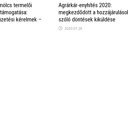
mölcs termelői
Agrárkár-enyhítés 2020:
 támogatása:
megkezdődött a hozzájáruláso
fizetési kérelmek –
szóló döntések kiküldése
2020.07.28.