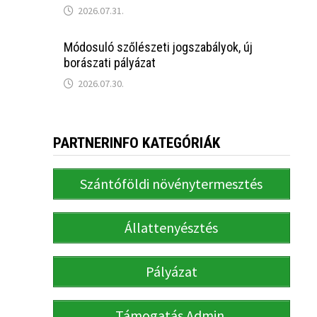
2026.07.31.
Módosuló szőlészeti jogszabályok, új
borászati pályázat
2026.07.30.
PARTNERINFO KATEGÓRIÁK
Szántóföldi növénytermesztés
Állattenyésztés
Pályázat
Támogatás Admin.