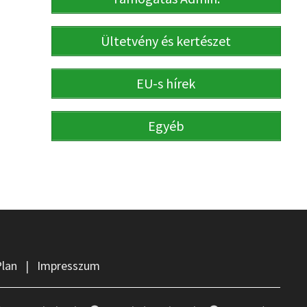
Ültetvény és kertészet
EU-s hírek
Egyéb
Plan
|
Impresszum