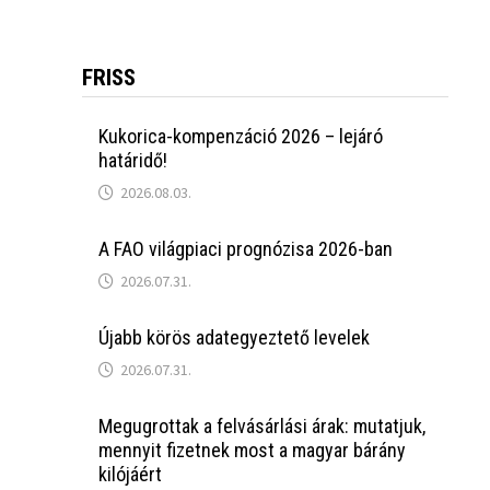
FRISS
Kukorica-kompenzáció 2026 – lejáró
határidő!
2026.08.03.
A FAO világpiaci prognózisa 2026-ban
2026.07.31.
Újabb körös adategyeztető levelek
2026.07.31.
Megugrottak a felvásárlási árak: mutatjuk,
mennyit fizetnek most a magyar bárány
kilójáért