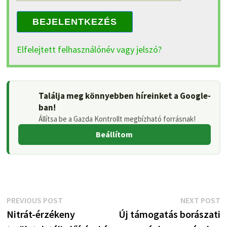
BEJELENTKEZÉS
Elfelejtett felhasználónév vagy jelszó?
Találja meg könnyebben híreinket a Google-
ban!
Állítsa be a Gazda Kontrollt megbízható forrásnak!
Beállítom
Bejegyzés
Previous
N
PREVIOUS POST
NEXT POST
post:
p
Nitrát-érzékeny
Új támogatás borászati
navigáció