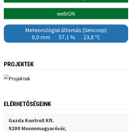
webGN
Meteorológiai állomás (Sencrop)
0,0 mm
57,1 %
23,8 °C
PROJEKTEK
ELÉRHETŐSÉGEINK
Gazda Kontroll Kft.
9200 Mosonmagyaróvár,