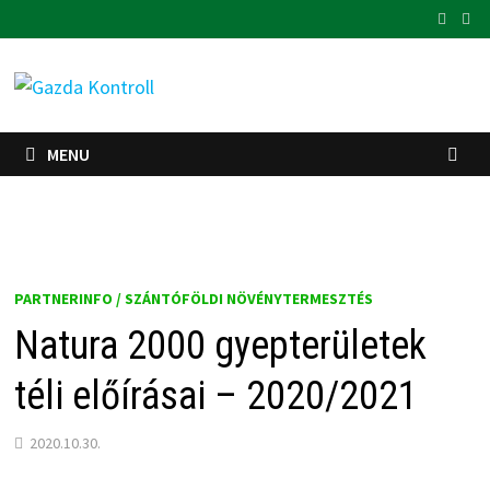
Skip
to
content
MENU
PARTNERINFO / SZÁNTÓFÖLDI NÖVÉNYTERMESZTÉS
Natura 2000 gyepterületek
téli előírásai – 2020/2021
2020.10.30.