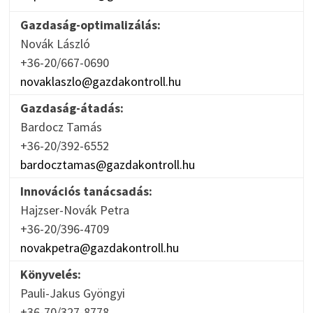
Gazdaság-optimalizálás:
Novák László
+36-20/667-0690
novaklaszlo@gazdakontroll.hu
Gazdaság-átadás:
Bardocz Tamás
+36-20/392-6552
bardocztamas@gazdakontroll.hu
Innovációs tanácsadás:
Hajzser-Novák Petra
+36-20/396-4709
novakpetra@gazdakontroll.hu
Könyvelés:
Pauli-Jakus Gyöngyi
+36-70/327-8778