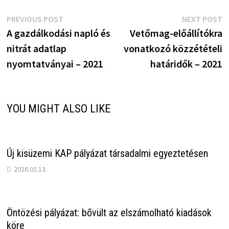
Bejegyzés
Previous
N
PREVIOUS POST
NEXT POST
post:
p
A gazdálkodási napló és
Vetőmag-előállítókra
navigáció
nitrát adatlap
vonatkozó közzétételi
nyomtatványai – 2021
határidők – 2021
YOU MIGHT ALSO LIKE
Új kisüzemi KAP pályázat társadalmi egyeztetésen
2026.02.13.
Öntözési pályázat: bővült az elszámolható kiadások
köre