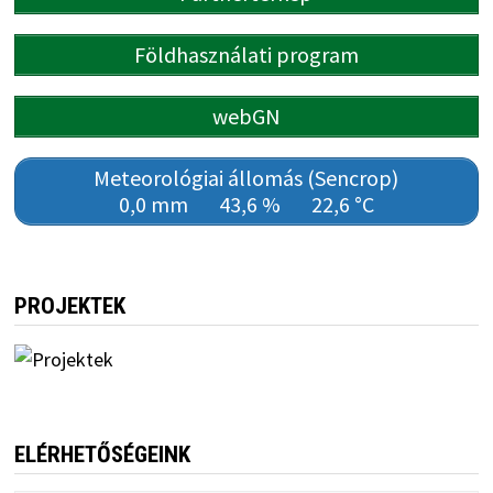
Földhasználati program
webGN
Meteorológiai állomás (Sencrop)
0,0 mm
43,6 %
22,6 °C
PROJEKTEK
ELÉRHETŐSÉGEINK