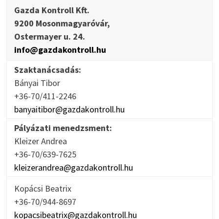
Gazda Kontroll Kft.
9200 Mosonmagyaróvár,
Ostermayer u. 24.
info@gazdakontroll.hu
Szaktanácsadás:
Bányai Tibor
+36-70/411-2246
banyaitibor@gazdakontroll.hu
Pályázati menedzsment:
Kleizer Andrea
+36-70/639-7625
kleizerandrea@gazdakontroll.hu
Kopácsi Beatrix
+36-70/944-8697
kopacsibeatrix@gazdakontroll.hu