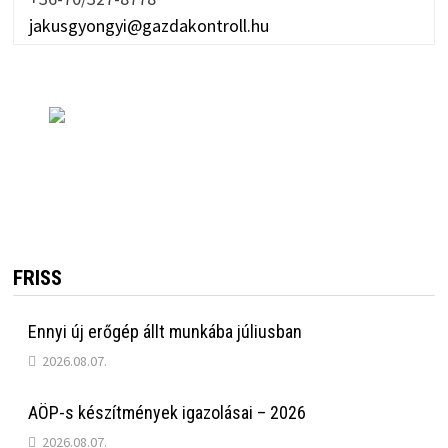
jakusgyongyi@gazdakontroll.hu
FRISS
Ennyi új erőgép állt munkába júliusban
2026.08.07.
AÖP-s készítmények igazolásai – 2026
2026.08.07.