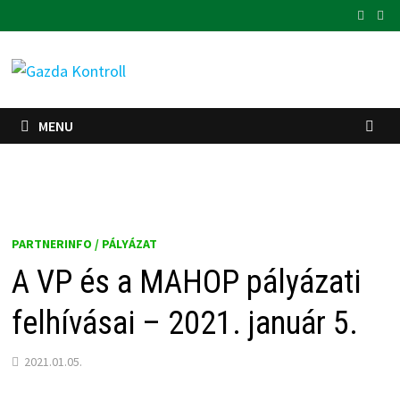
Skip
to
content
MENU
PARTNERINFO / PÁLYÁZAT
A VP és a MAHOP pályázati
felhívásai – 2021. január 5.
2021.01.05.