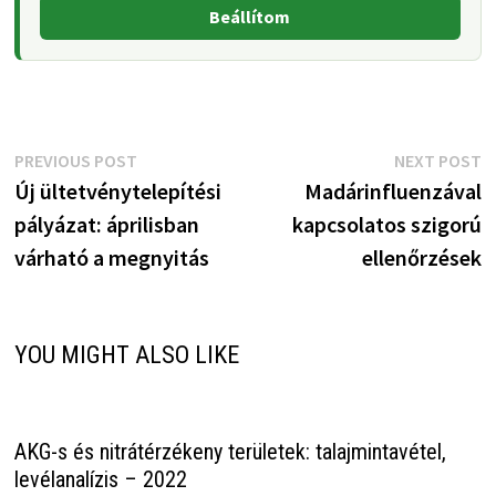
Beállítom
Bejegyzés
Previous
N
PREVIOUS POST
NEXT POST
post:
p
Új ültetvénytelepítési
Madárinfluenzával
navigáció
pályázat: áprilisban
kapcsolatos szigorú
várható a megnyitás
ellenőrzések
YOU MIGHT ALSO LIKE
AKG-s és nitrátérzékeny területek: talajmintavétel,
levélanalízis – 2022