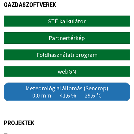
GAZDASZOFTVEREK
STÉ kalkulátor
Partnertérkép
Földhasználati program
webGN
Meteorológiai állomás (Sencrop)
0,0 mm
41,6 %
29,6 °C
PROJEKTEK