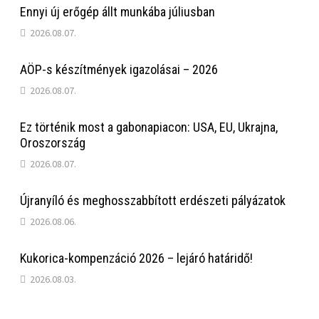
Ennyi új erőgép állt munkába júliusban
2026.08.07.
AÖP-s készítmények igazolásai – 2026
2026.08.07.
Ez történik most a gabonapiacon: USA, EU, Ukrajna,
Oroszország
2026.08.07.
Újranyíló és meghosszabbított erdészeti pályázatok
2026.08.06.
Kukorica-kompenzáció 2026 – lejáró határidő!
2026.08.03.