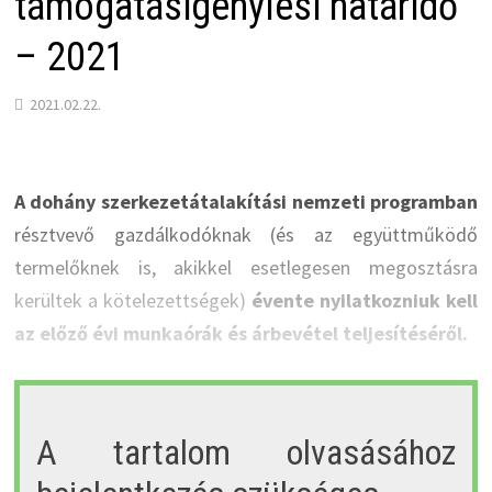
támogatásigénylési határidő
– 2021
2021.02.22.
A dohány szerkezetátalakítási nemzeti programban
résztvevő gazdálkodóknak (és az együttműködő
termelőknek is, akikkel esetlegesen megosztásra
kerültek a kötelezettségek)
évente nyilatkozniuk kell
az előző évi munkaórák és árbevétel teljesítéséről.
A tartalom olvasásához