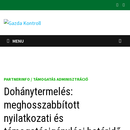
Skip
to
content
MENU
PARTNERINFO / TÁMOGATÁS ADMINISZTRÁCIÓ
Dohánytermelés:
meghosszabbított
nyilatkozati és