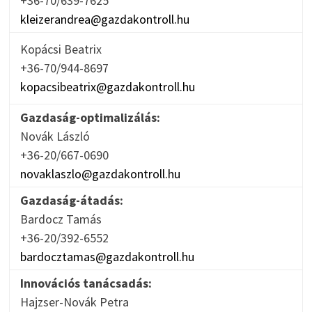
+36-70/639-7625
kleizerandrea@gazdakontroll.hu
Kopácsi Beatrix
+36-70/944-8697
kopacsibeatrix@gazdakontroll.hu
Gazdaság-optimalizálás:
Novák László
+36-20/667-0690
novaklaszlo@gazdakontroll.hu
Gazdaság-átadás:
Bardocz Tamás
+36-20/392-6552
bardocztamas@gazdakontroll.hu
Innovációs tanácsadás:
Hajzser-Novák Petra