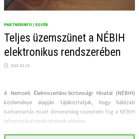
PARTNERINFO / EGYÉB
Teljes üzemszünet a NÉBIH
elektronikus rendszerében
2021.02.18.
A Nemzeti Élelmiszerlánc-biztonsági Hivatal (NÉBIH)
közleménye alapján tájékoztatjuk, hogy hálózati
karbantartás miatt átmenetileg szünetelni fog a NÉBIH
informatikai rendszereinek elérése.