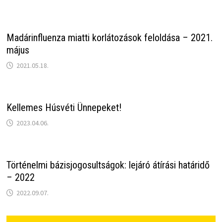
Madárinfluenza miatti korlátozások feloldása – 2021.
május
2021.05.18.
Kellemes Húsvéti Ünnepeket!
2023.04.06.
Történelmi bázisjogosultságok: lejáró átírási határidő
– 2022
2022.09.07.