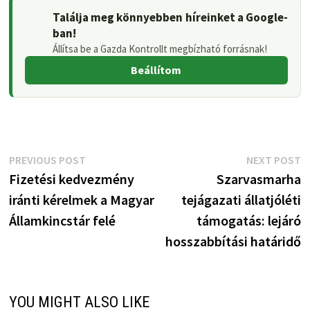
Találja meg könnyebben híreinket a Google-
ban!
Állítsa be a Gazda Kontrollt megbízható forrásnak!
Beállítom
Bejegyzés
Previous
N
PREVIOUS POST
NEXT POST
post:
p
Fizetési kedvezmény
Szarvasmarha
navigáció
iránti kérelmek a Magyar
tejágazati állatjóléti
Államkincstár felé
támogatás: lejáró
hosszabbítási határidő
YOU MIGHT ALSO LIKE