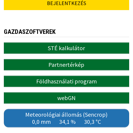
BEJELENTKEZÉS
GAZDASZOFTVEREK
STÉ kalkulátor
Partnertérkép
Földhasználati program
webGN
Meteorológiai állomás (Sencrop)
0,0 mm
34,1 %
30,3 °C