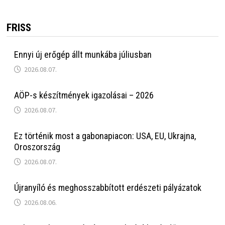
FRISS
Ennyi új erőgép állt munkába júliusban
2026.08.07.
AÖP-s készítmények igazolásai – 2026
2026.08.07.
Ez történik most a gabonapiacon: USA, EU, Ukrajna,
Oroszország
2026.08.07.
Újranyíló és meghosszabbított erdészeti pályázatok
2026.08.06.