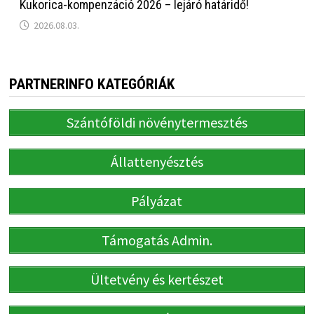
Kukorica-kompenzáció 2026 – lejáró határidő!
2026.08.03.
PARTNERINFO KATEGÓRIÁK
Szántóföldi növénytermesztés
Állattenyésztés
Pályázat
Támogatás Admin.
Ültetvény és kertészet