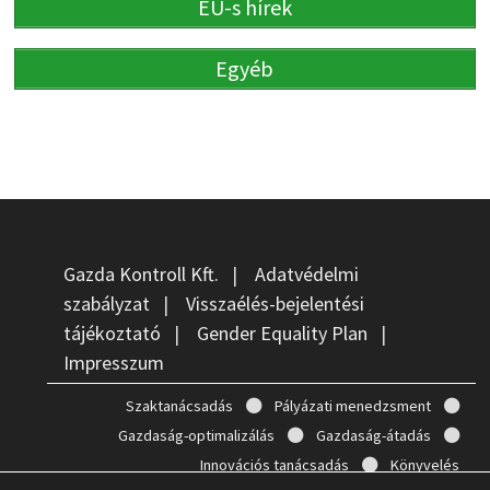
EU-s hírek
Egyéb
Gazda Kontroll Kft.
|
Adatvédelmi
szabályzat
|
Visszaélés-bejelentési
tájékoztató
|
Gender Equality Plan
|
Impresszum
Szaktanácsadás
Pályázati menedzsment
Gazdaság-optimalizálás
Gazdaság-átadás
Innovációs tanácsadás
Könyvelés