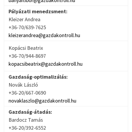
banyaitibor@gazdakontroll.hu
Pályázati menedzsment:
Kleizer Andrea
+36-70/639-7625
kleizerandrea@gazdakontroll.hu
Kopácsi Beatrix
+36-70/944-8697
kopacsibeatrix@gazdakontroll.hu
Gazdaság-optimalizálás:
Novák László
+36-20/667-0690
novaklaszlo@gazdakontroll.hu
Gazdaság-átadás:
Bardocz Tamás
+36-20/392-6552