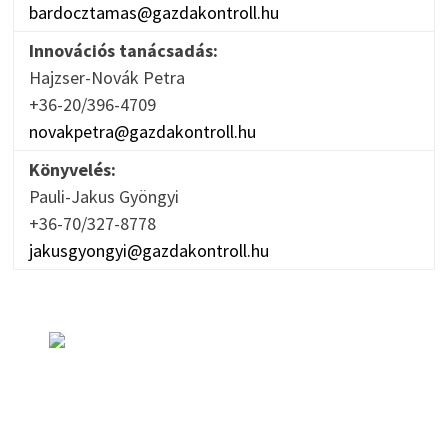
bardocztamas@gazdakontroll.hu
Innovációs tanácsadás:
Hajzser-Novák Petra
+36-20/396-4709
novakpetra@gazdakontroll.hu
Könyvelés:
Pauli-Jakus Gyöngyi
+36-70/327-8778
jakusgyongyi@gazdakontroll.hu