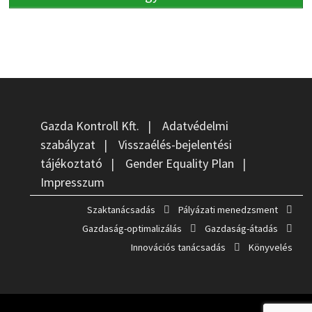
Gazda Kontroll Kft.
|
Adatvédelmi
szabályzat
|
Visszaélés-bejelentési
tájékoztató
|
Gender Equality Plan
|
Impresszum
Szaktanácsadás
Pályázati menedzsment
Gazdaság-optimalizálás
Gazdaság-átadás
Innovációs tanácsadás
Könyvelés