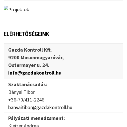
ELÉRHETŐSÉGEINK
Gazda Kontroll Kft.
9200 Mosonmagyaróvár,
Ostermayer u. 24.
info@gazdakontroll.hu
Szaktanácsadás:
Bányai Tibor
+36-70/411-2246
banyaitibor@gazdakontroll.hu
Pályázati menedzsment:
Kleizer Andrea