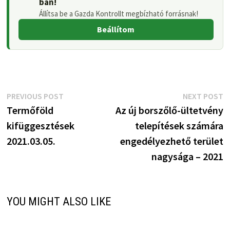
ban!
Állítsa be a Gazda Kontrollt megbízható forrásnak!
Beállítom
Bejegyzés
Previous
N
PREVIOUS POST
NEXT POST
post:
p
Termőföld
Az új borszőlő-ültetvény
navigáció
kifüggesztések
telepítések számára
2021.03.05.
engedélyezhető terület
nagysága – 2021
YOU MIGHT ALSO LIKE