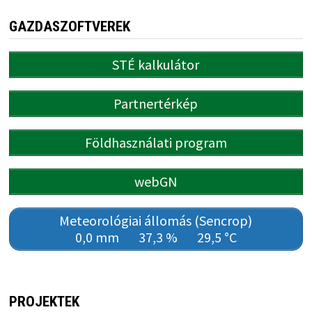
GAZDASZOFTVEREK
STÉ kalkulátor
Partnertérkép
Földhasználati program
webGN
Meteorológiai állomás (Sencrop)
0,0 mm
37,3 %
29,5 °C
PROJEKTEK