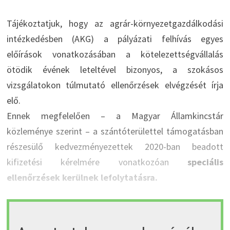
Tájékoztatjuk, hogy az agrár-környezetgazdálkodási
intézkedésben (AKG) a pályázati felhívás egyes
előírások vonatkozásában a kötelezettségvállalás
ötödik évének leteltével bizonyos, a szokásos
vizsgálatokon túlmutató ellenőrzések elvégzését írja
elő.
Ennek megfelelően – a Magyar Államkincstár
közleménye szerint – a szántóterülettel támogatásban
részesülő kedvezményezettek 2020-ban beadott
kifizetési kérelmére vonatkozóan
speciális
ellenőrzések kerülnek lefolytatásra.