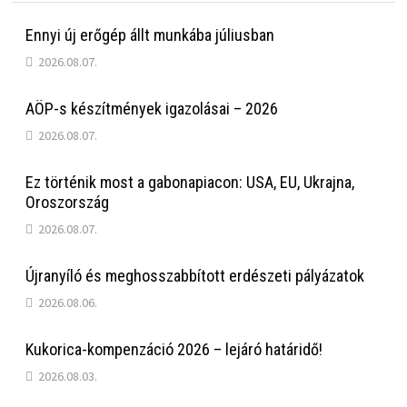
Ennyi új erőgép állt munkába júliusban
2026.08.07.
AÖP-s készítmények igazolásai – 2026
2026.08.07.
Ez történik most a gabonapiacon: USA, EU, Ukrajna,
Oroszország
2026.08.07.
Újranyíló és meghosszabbított erdészeti pályázatok
2026.08.06.
Kukorica-kompenzáció 2026 – lejáró határidő!
2026.08.03.