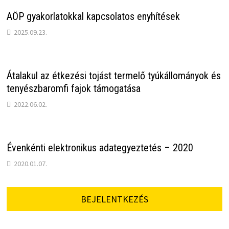
AÖP gyakorlatokkal kapcsolatos enyhítések
2025.09.23.
Átalakul az étkezési tojást termelő tyúkállományok és
tenyészbaromfi fajok támogatása
2022.06.02.
Évenkénti elektronikus adategyeztetés – 2020
2020.01.07.
BEJELENTKEZÉS