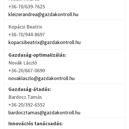
+36-70/639-7625
kleizerandrea@gazdakontroll.hu
Kopácsi Beatrix
+36-70/944-8697
kopacsibeatrix@gazdakontroll.hu
Gazdaság-optimalizálás:
Novák László
+36-20/667-0690
novaklaszlo@gazdakontroll.hu
Gazdaság-átadás:
Bardocz Tamás
+36-20/392-6552
bardocztamas@gazdakontroll.hu
Innovációs tanácsadás: