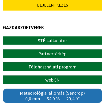
BEJELENTKEZÉS
GAZDASZOFTVEREK
STÉ kalkulátor
Partnertérkép
Földhasználati program
webGN
Meteorológiai állomás (Sencrop)
0,0 mm
54,0 %
29,4 °C