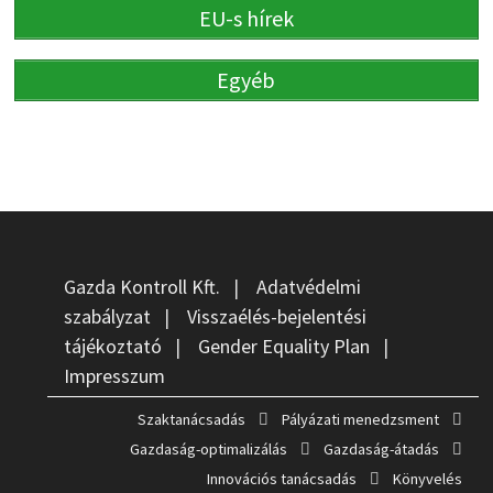
EU-s hírek
Egyéb
Gazda Kontroll Kft.
|
Adatvédelmi
szabályzat
|
Visszaélés-bejelentési
tájékoztató
|
Gender Equality Plan
|
Impresszum
Szaktanácsadás
Pályázati menedzsment
Gazdaság-optimalizálás
Gazdaság-átadás
Innovációs tanácsadás
Könyvelés