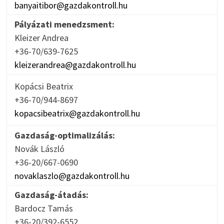
banyaitibor@gazdakontroll.hu
Pályázati menedzsment:
Kleizer Andrea
+36-70/639-7625
kleizerandrea@gazdakontroll.hu
Kopácsi Beatrix
+36-70/944-8697
kopacsibeatrix@gazdakontroll.hu
Gazdaság-optimalizálás:
Novák László
+36-20/667-0690
novaklaszlo@gazdakontroll.hu
Gazdaság-átadás:
Bardocz Tamás
+36-20/392-6552