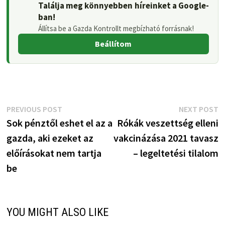
Találja meg könnyebben híreinket a Google-
ban!
Állítsa be a Gazda Kontrollt megbízható forrásnak!
Beállítom
Bejegyzés
Previous
N
PREVIOUS POST
NEXT POST
post:
p
Sok pénztől eshet el az a
Rókák veszettség elleni
navigáció
gazda, aki ezeket az
vakcinázása 2021 tavasz
előírásokat nem tartja
– legeltetési tilalom
be
YOU MIGHT ALSO LIKE