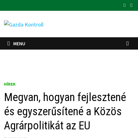
Skip
to
content
MENU
HÍREK
Megvan, hogyan fejlesztené
és egyszerűsítené a Közös
Agrárpolitikát az EU