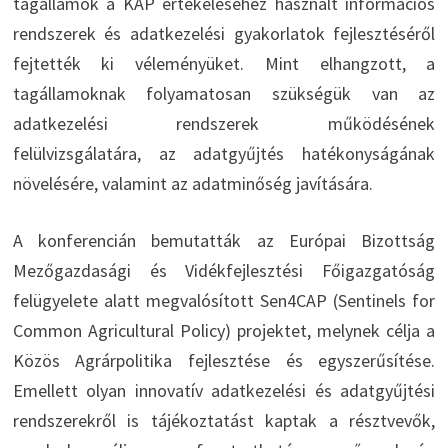
tagállamok a KAP értékeléséhez használt információs
rendszerek és adatkezelési gyakorlatok fejlesztéséről
fejtették ki véleményüket. Mint elhangzott, a
tagállamoknak folyamatosan szükségük van az
adatkezelési rendszerek működésének
felülvizsgálatára, az adatgyűjtés hatékonyságának
növelésére, valamint az adatminőség javítására.
A konferencián bemutatták az Európai Bizottság
Mezőgazdasági és Vidékfejlesztési Főigazgatóság
felügyelete alatt megvalósított Sen4CAP (Sentinels for
Common Agricultural Policy) projektet, melynek célja a
Közös Agrárpolitika fejlesztése és egyszerűsítése.
Emellett olyan innovatív adatkezelési és adatgyűjtési
rendszerekről is tájékoztatást kaptak a résztvevők,