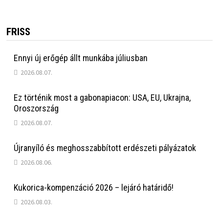
FRISS
Ennyi új erőgép állt munkába júliusban
2026.08.07.
Ez történik most a gabonapiacon: USA, EU, Ukrajna,
Oroszország
2026.08.07.
Újranyíló és meghosszabbított erdészeti pályázatok
2026.08.06.
Kukorica-kompenzáció 2026 – lejáró határidő!
2026.08.03.