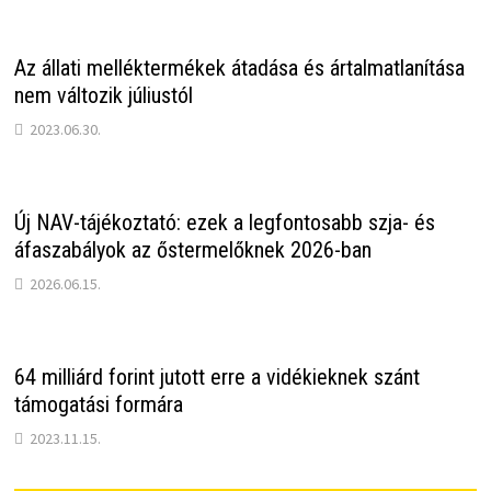
Az állati melléktermékek átadása és ártalmatlanítása
nem változik júliustól
2023.06.30.
Új NAV-tájékoztató: ezek a legfontosabb szja- és
áfaszabályok az őstermelőknek 2026-ban
2026.06.15.
64 milliárd forint jutott erre a vidékieknek szánt
támogatási formára
2023.11.15.