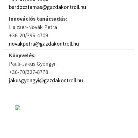
bardocztamas@gazdakontroll.hu
Innovációs tanácsadás:
Hajzser-Novák Petra
+36-20/396-4709
novakpetra@gazdakontroll.hu
Könyvelés:
Pauli-Jakus Gyöngyi
+36-70/327-8778
jakusgyongyi@gazdakontroll.hu