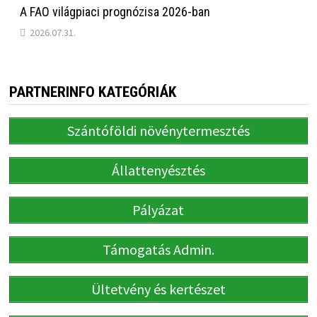
A FAO világpiaci prognózisa 2026-ban
2026.07.31.
PARTNERINFO KATEGÓRIÁK
Szántóföldi növénytermesztés
Állattenyésztés
Pályázat
Támogatás Admin.
Ültetvény és kertészet