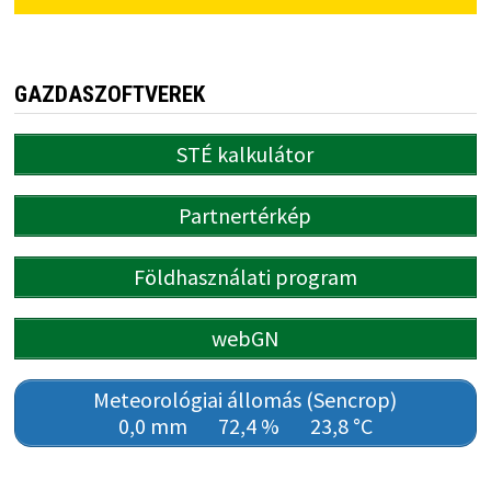
GAZDASZOFTVEREK
STÉ kalkulátor
Partnertérkép
Földhasználati program
webGN
Meteorológiai állomás (Sencrop)
0,0 mm
72,4 %
23,8 °C