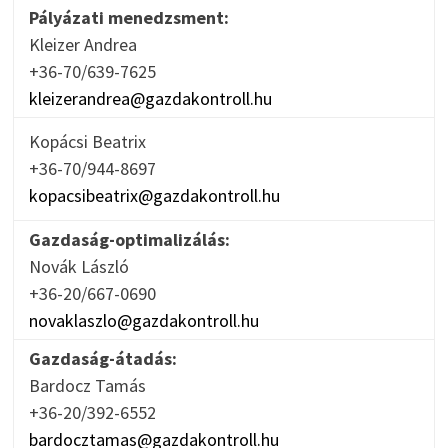
Pályázati menedzsment:
Kleizer Andrea
+36-70/639-7625
kleizerandrea@gazdakontroll.hu
Kopácsi Beatrix
+36-70/944-8697
kopacsibeatrix@gazdakontroll.hu
Gazdaság-optimalizálás:
Novák László
+36-20/667-0690
novaklaszlo@gazdakontroll.hu
Gazdaság-átadás:
Bardocz Tamás
+36-20/392-6552
bardocztamas@gazdakontroll.hu