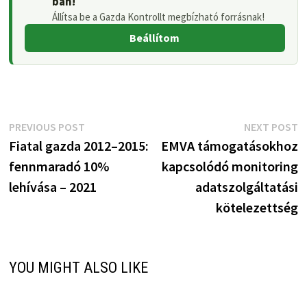
ban!
Állítsa be a Gazda Kontrollt megbízható forrásnak!
Beállítom
Bejegyzés
Previous
N
PREVIOUS POST
NEXT POST
post:
p
Fiatal gazda 2012–2015:
EMVA támogatásokhoz
navigáció
fennmaradó 10%
kapcsolódó monitoring
lehívása – 2021
adatszolgáltatási
kötelezettség
YOU MIGHT ALSO LIKE