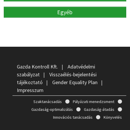
Egyéb
Gazda Kontroll Kft.
|
Adatvédelmi
szabályzat
|
Visszaélés-bejelentési
tájékoztató
|
Gender Equality Plan
|
Impresszum
Szaktanácsadás
Pályázati menedzsment
Gazdaság-optimalizálás
Gazdaság-átadás
Innovációs tanácsadás
Könyvelés