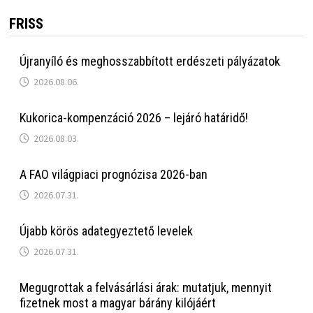
FRISS
Újranyíló és meghosszabbított erdészeti pályázatok
2026.08.06.
Kukorica-kompenzáció 2026 – lejáró határidő!
2026.08.03.
A FAO világpiaci prognózisa 2026-ban
2026.07.31.
Újabb körös adategyeztető levelek
2026.07.31.
Megugrottak a felvásárlási árak: mutatjuk, mennyit
fizetnek most a magyar bárány kilójáért