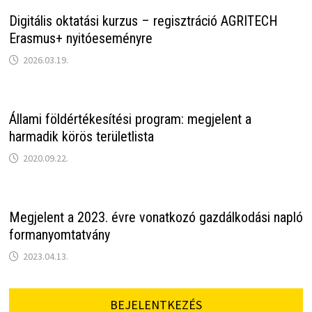
Digitális oktatási kurzus – regisztráció AGRITECH
Erasmus+ nyitóeseményre
2026.03.19.
Állami földértékesítési program: megjelent a
harmadik körös területlista
2020.09.22.
Megjelent a 2023. évre vonatkozó gazdálkodási napló
formanyomtatvány
2023.04.13.
BEJELENTKEZÉS