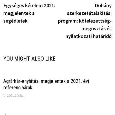
post:
p
Egységes kérelem 2021:
Dohány
navigáció
megjelentek a
szerkezetátalakítási
segédletek
program: kötelezettség-
megosztás és
nyilatkozati határidő
YOU MIGHT ALSO LIKE
Agrárkár-enyhítés: megjelentek a 2021. évi
referenciaárak
2021.10.28.