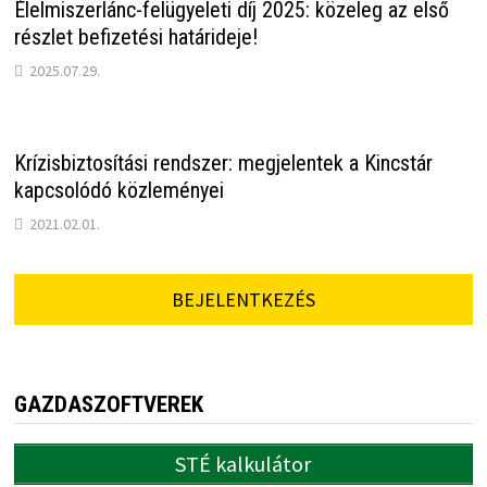
Élelmiszerlánc-felügyeleti díj 2025: közeleg az első
részlet befizetési határideje!
2025.07.29.
Krízisbiztosítási rendszer: megjelentek a Kincstár
kapcsolódó közleményei
2021.02.01.
BEJELENTKEZÉS
GAZDASZOFTVEREK
STÉ kalkulátor