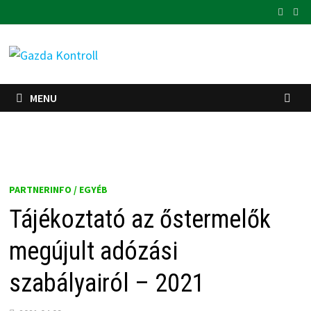
Skip
to
content
MENU
PARTNERINFO / EGYÉB
Tájékoztató az őstermelők
megújult adózási
szabályairól – 2021