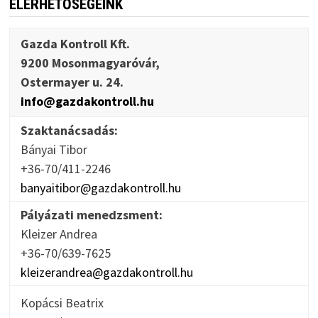
ELÉRHETŐSÉGEINK
Gazda Kontroll Kft.
9200 Mosonmagyaróvár,
Ostermayer u. 24.
info@gazdakontroll.hu
Szaktanácsadás:
Bányai Tibor
+36-70/411-2246
banyaitibor@gazdakontroll.hu
Pályázati menedzsment:
Kleizer Andrea
+36-70/639-7625
kleizerandrea@gazdakontroll.hu
Kopácsi Beatrix