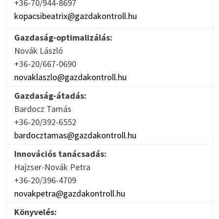
+36-70/944-8697
kopacsibeatrix@gazdakontroll.hu
Gazdaság-optimalizálás:
Novák László
+36-20/667-0690
novaklaszlo@gazdakontroll.hu
Gazdaság-átadás:
Bardocz Tamás
+36-20/392-6552
bardocztamas@gazdakontroll.hu
Innovációs tanácsadás:
Hajzser-Novák Petra
+36-20/396-4709
novakpetra@gazdakontroll.hu
Könyvelés: