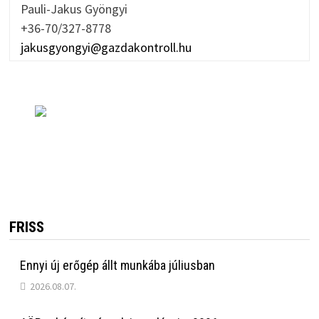
Pauli-Jakus Gyöngyi
+36-70/327-8778
jakusgyongyi@gazdakontroll.hu
FRISS
Ennyi új erőgép állt munkába júliusban
2026.08.07.