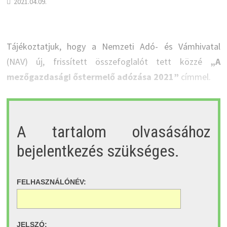
2021.04.09.
Tájékoztatjuk, hogy a Nemzeti Adó- és Vámhivatal
(NAV) új, frissített összefoglalót tett közzé
„A
mezőgazdasági őstermelő adózása 2021”
címmel.
A tartalom olvasásához
bejelentkezés szükséges.
FELHASZNÁLÓNÉV:
JELSZÓ: