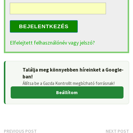
BEJELENTKEZÉS
Elfelejtett felhasználónév vagy jelszó?
Találja meg könnyebben híreinket a Google-
ban!
Állítsa be a Gazda Kontrollt megbízható forrásnak!
Beállítom
Bejegyzés
Previous
N
PREVIOUS POST
NEXT POST