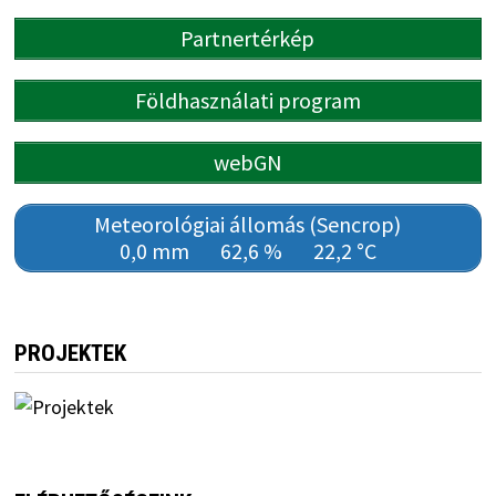
Partnertérkép
Földhasználati program
webGN
Meteorológiai állomás (Sencrop)
0,0 mm
62,6 %
22,2 °C
PROJEKTEK