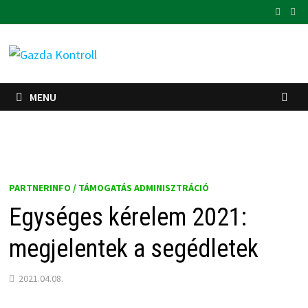
Skip
to
content
MENU
PARTNERINFO / TÁMOGATÁS ADMINISZTRÁCIÓ
Egységes kérelem 2021:
megjelentek a segédletek
2021.04.08.