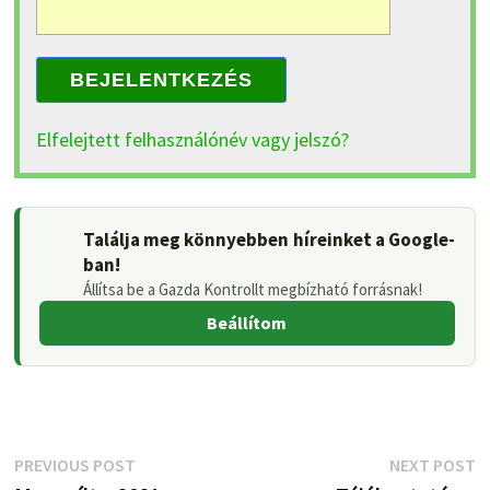
BEJELENTKEZÉS
Elfelejtett felhasználónév vagy jelszó?
Találja meg könnyebben híreinket a Google-
ban!
Állítsa be a Gazda Kontrollt megbízható forrásnak!
Beállítom
Bejegyzés
Previous
N
PREVIOUS POST
NEXT POST