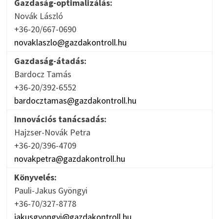
Gazdaság-optimalizálás:
Novák László
+36-20/667-0690
novaklaszlo@gazdakontroll.hu
Gazdaság-átadás:
Bardocz Tamás
+36-20/392-6552
bardocztamas@gazdakontroll.hu
Innovációs tanácsadás:
Hajzser-Novák Petra
+36-20/396-4709
novakpetra@gazdakontroll.hu
Könyvelés:
Pauli-Jakus Gyöngyi
+36-70/327-8778
jakusgyongyi@gazdakontroll.hu