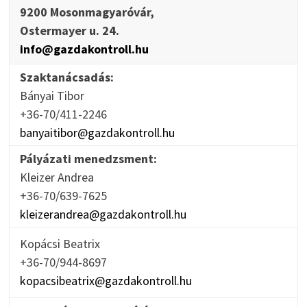
9200 Mosonmagyaróvár,
Ostermayer u. 24.
info@gazdakontroll.hu
Szaktanácsadás:
Bányai Tibor
+36-70/411-2246
banyaitibor@gazdakontroll.hu
Pályázati menedzsment:
Kleizer Andrea
+36-70/639-7625
kleizerandrea@gazdakontroll.hu
Kopácsi Beatrix
+36-70/944-8697
kopacsibeatrix@gazdakontroll.hu