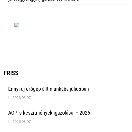
FRISS
Ennyi új erőgép állt munkába júliusban
2026.08.07.
AÖP-s készítmények igazolásai – 2026
2026.08.07.