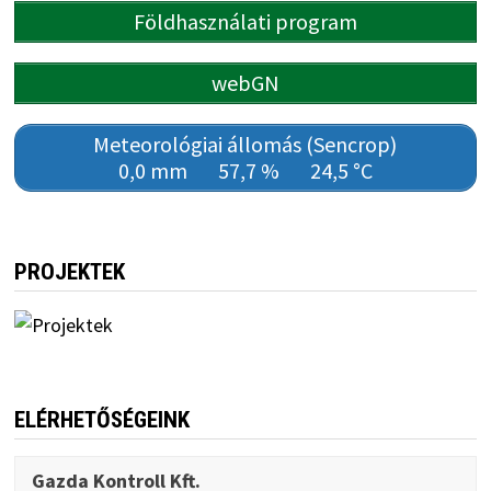
Földhasználati program
webGN
Meteorológiai állomás (Sencrop)
0,0 mm
57,7 %
24,5 °C
PROJEKTEK
ELÉRHETŐSÉGEINK
Gazda Kontroll Kft.