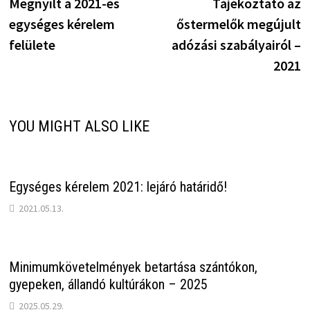
post:
p
Megnyílt a 2021-es
Tájékoztató az
navigáció
egységes kérelem
őstermelők megújult
felülete
adózási szabályairól –
2021
YOU MIGHT ALSO LIKE
Egységes kérelem 2021: lejáró határidő!
2021.05.13.
Minimumkövetelmények betartása szántókon,
gyepeken, állandó kultúrákon – 2025
2025.05.29.