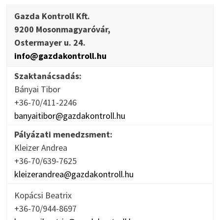
Gazda Kontroll Kft.
9200 Mosonmagyaróvár,
Ostermayer u. 24.
info@gazdakontroll.hu
Szaktanácsadás:
Bányai Tibor
+36-70/411-2246
banyaitibor@gazdakontroll.hu
Pályázati menedzsment:
Kleizer Andrea
+36-70/639-7625
kleizerandrea@gazdakontroll.hu
Kopácsi Beatrix
+36-70/944-8697