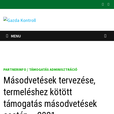
Skip
to
content
MENU
PARTNERINFO / TÁMOGATÁS ADMINISZTRÁCIÓ
Másodvetések tervezése,
termeléshez kötött
támogatás másodvetések