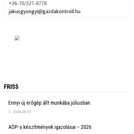
+36-70/327-8778
jakusgyongyi@gazdakontroll.hu
FRISS
Ennyi új erőgép állt munkába júliusban
2026.08.07.
AÖP-s készítmények igazolásai – 2026