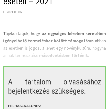
esetén – 2021
2021.05.06.
Tájékoztatjuk, hogy
az egységes kérelem keretében
igényelhető termeléshez kötött támogatásra
abban
az esetben is jogosult lehet egy növénykultúra, hogyha
annak termesztése
másodvetésben történik.
A tartalom olvasásához
bejelentkezés szükséges.
FELHASZNÁLÓNÉV: