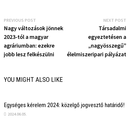
Bejegyzés
Previous
N
PREVIOUS POST
NEXT POST
post:
p
Nagy változások jönnek
Társadalmi
navigáció
2023-tól a magyar
egyeztetésen a
agráriumban: ezekre
„nagyösszegű”
jobb lesz felkészülni
élelmiszeripari pályázat
YOU MIGHT ALSO LIKE
Egységes kérelem 2024: közelgő jogvesztő határidő!
2024.06.05.