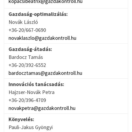
kopacsibeatrix@gazdakontroll.hu
Gazdaság-optimalizálás:
Novák László
+36-20/667-0690
novaklaszlo@gazdakontroll.hu
Gazdaság-átadás:
Bardocz Tamás
+36-20/392-6552
bardocztamas@gazdakontroll.hu
Innovációs tanácsadás:
Hajzser-Novák Petra
+36-20/396-4709
novakpetra@gazdakontroll.hu
Könyvelés:
Pauli-Jakus Gyöngyi