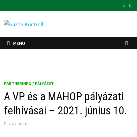
Skip
to
content
MENU
PARTNERINFO / PÁLYÁZAT
A VP és a MAHOP pályázati
felhívásai – 2021. június 10.
2021.06.10.