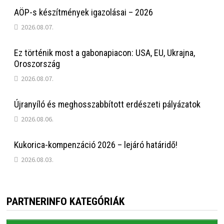
AÖP-s készítmények igazolásai – 2026
2026.08.07.
Ez történik most a gabonapiacon: USA, EU, Ukrajna,
Oroszország
2026.08.07.
Újranyíló és meghosszabbított erdészeti pályázatok
2026.08.06.
Kukorica-kompenzáció 2026 – lejáró határidő!
2026.08.03.
PARTNERINFO KATEGÓRIÁK