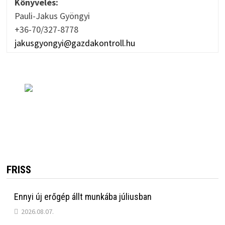
Könyvelés:
Pauli-Jakus Gyöngyi
+36-70/327-8778
jakusgyongyi@gazdakontroll.hu
FRISS
Ennyi új erőgép állt munkába júliusban
2026.08.07.