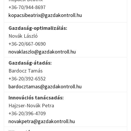
+36-70/944-8697
kopacsibeatrix@gazdakontroll.hu
Gazdaság-optimalizálás:
Novák László
+36-20/667-0690
novaklaszlo@gazdakontroll.hu
Gazdaság-átadás:
Bardocz Tamás
+36-20/392-6552
bardocztamas@gazdakontroll.hu
Innovációs tanácsadás:
Hajzser-Novák Petra
+36-20/396-4709
novakpetra@gazdakontroll.hu