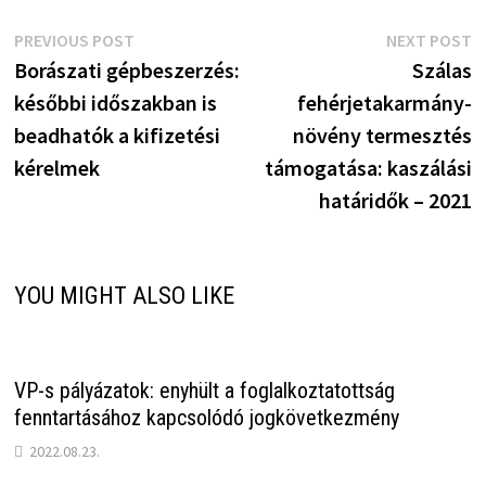
Bejegyzés
Previous
N
PREVIOUS POST
NEXT POST
post:
p
Borászati gépbeszerzés:
Szálas
navigáció
későbbi időszakban is
fehérjetakarmány-
beadhatók a kifizetési
növény termesztés
kérelmek
támogatása: kaszálási
határidők – 2021
YOU MIGHT ALSO LIKE
VP-s pályázatok: enyhült a foglalkoztatottság
fenntartásához kapcsolódó jogkövetkezmény
2022.08.23.