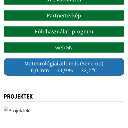
Partnertérkép
Földhasználati program
webGN
Meteorológiai állomás (Sencrop)
0,0 mm
31,9 %
32,2 °C
PROJEKTEK