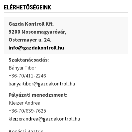
ELÉRHETŐSÉGEINK
Gazda Kontroll Kft.
9200 Mosonmagyaróvár,
Ostermayer u. 24.
info@gazdakontroll.hu
Szaktanácsadás:
Bányai Tibor
+36-70/411-2246
banyaitibor@gazdakontroll.hu
Pályázati menedzsment:
Kleizer Andrea
+36-70/639-7625
kleizerandrea@gazdakontroll.hu
Kopácsi Beatrix