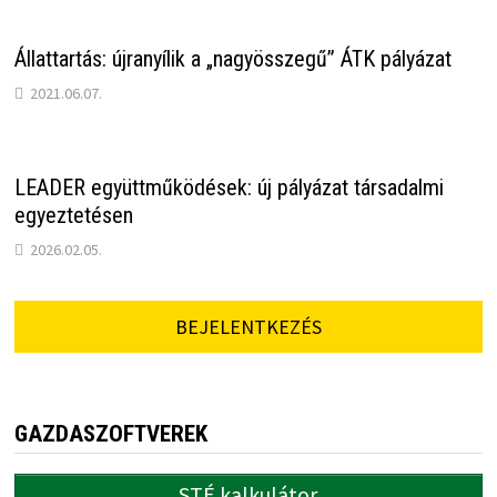
Állattartás: újranyílik a „nagyösszegű” ÁTK pályázat
2021.06.07.
LEADER együttműködések: új pályázat társadalmi
egyeztetésen
2026.02.05.
BEJELENTKEZÉS
GAZDASZOFTVEREK
STÉ kalkulátor