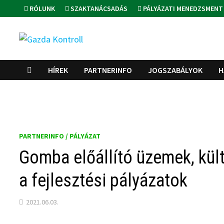
Skip
RÓLUNK
SZAKTANÁCSADÁS
PÁLYÁZATI MENEDZSMENT
to
content
HÍREK
PARTNERINFO
JOGSZABÁLYOK
H
PARTNERINFO / PÁLYÁZAT
Gomba előállító üzemek, kült
a fejlesztési pályázatok
2021.06.03.