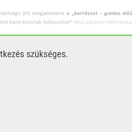
 Hatósága (IH) megjelentette
a „kertészet – gomba előá
leti helyi közutak fejlesztése”
című pályázati felhívásoka
ntkezés szükséges.