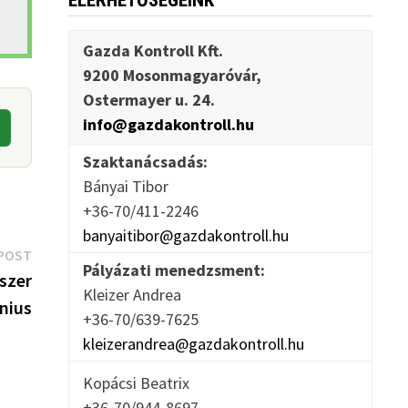
ELÉRHETŐSÉGEINK
Gazda Kontroll Kft.
9200 Mosonmagyaróvár,
Ostermayer u. 24.
info@gazdakontroll.hu
Szaktanácsadás:
Bányai Tibor
+36-70/411-2246
banyaitibor@gazdakontroll.hu
Next
POST
Pályázati menedzsment:
post:
szer
Kleizer Andrea
únius
+36-70/639-7625
kleizerandrea@gazdakontroll.hu
Kopácsi Beatrix
+36-70/944-8697