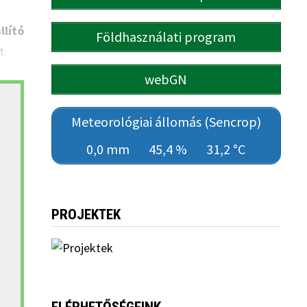
llító
Földhasználati program
t.
webGN
Meteorológiai állomás (Sencrop)
0,0 mm
45,4 %
31,2 °C
PROJEKTEK