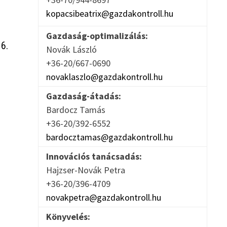
kopacsibeatrix@gazdakontroll.hu
Gazdaság-optimalizálás:
 6.
Novák László
+36-20/667-0690
novaklaszlo@gazdakontroll.hu
Gazdaság-átadás:
Bardocz Tamás
+36-20/392-6552
bardocztamas@gazdakontroll.hu
Innovációs tanácsadás:
Hajzser-Novák Petra
+36-20/396-4709
novakpetra@gazdakontroll.hu
Könyvelés: