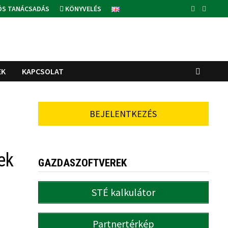
ÓS TANÁCSADÁS
KÖNYVELÉS
EK
KAPCSOLAT
BEJELENTKEZÉS
ek
GAZDASZOFTVEREK
STÉ kalkulátor
Partnertérkép