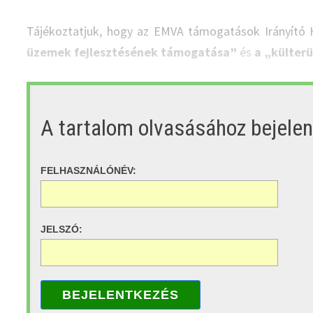
Tájékoztatjuk, hogy az EMVA támogatások Irányító
üzemek fejlesztésének támogatása”
és
a „külterü
A tartalom olvasásához bejele
FELHASZNÁLÓNÉV:
JELSZÓ:
BEJELENTKEZÉS