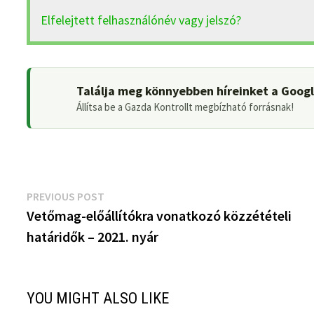
Elfelejtett felhasználónév vagy jelszó?
Találja meg könnyebben híreinket a Goog
Állítsa be a Gazda Kontrollt megbízható forrásnak!
Bejegyzés
Previous
PREVIOUS POST
post:
Vetőmag-előállítókra vonatkozó közzétételi
navigáció
határidők – 2021. nyár
YOU MIGHT ALSO LIKE