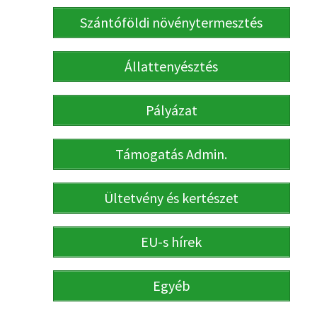
Szántóföldi növénytermesztés
Állattenyésztés
Pályázat
Támogatás Admin.
Ültetvény és kertészet
EU-s hírek
Egyéb