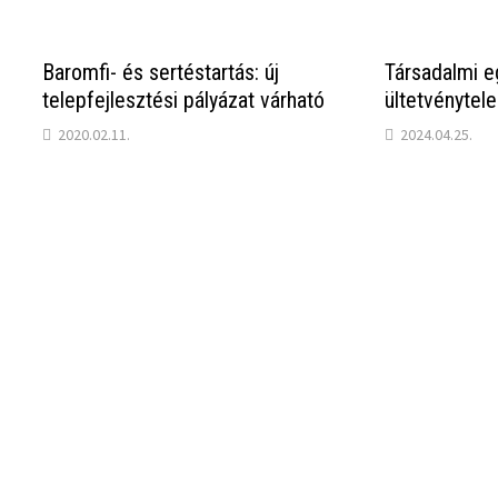
Baromfi- és sertéstartás: új
Társadalmi e
telepfejlesztési pályázat várható
ültetvénytele
2020.02.11.
2024.04.25.