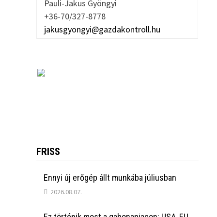
Pauli-Jakus Gyöngyi
+36-70/327-8778
jakusgyongyi@gazdakontroll.hu
FRISS
Ennyi új erőgép állt munkába júliusban
2026.08.07.
Ez történik most a gabonapiacon: USA, EU,