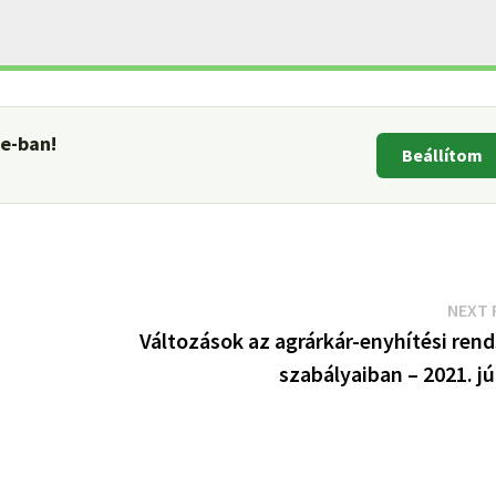
le-ban!
Beállítom
NEXT 
Változások az agrárkár-enyhítési rend
szabályaiban – 2021. j