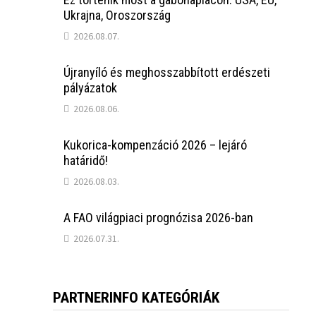
Ukrajna, Oroszország
2026.08.07.
Újranyíló és meghosszabbított erdészeti
pályázatok
2026.08.06.
Kukorica-kompenzáció 2026 – lejáró
határidő!
2026.08.03.
A FAO világpiaci prognózisa 2026-ban
2026.07.31.
PARTNERINFO KATEGÓRIÁK