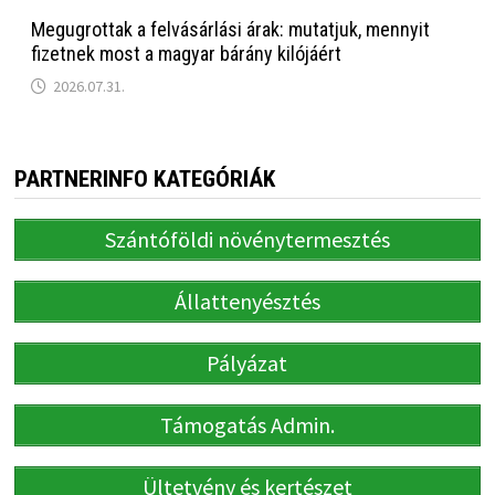
Megugrottak a felvásárlási árak: mutatjuk, mennyit
fizetnek most a magyar bárány kilójáért
2026.07.31.
PARTNERINFO KATEGÓRIÁK
Szántóföldi növénytermesztés
Állattenyésztés
Pályázat
Támogatás Admin.
Ültetvény és kertészet