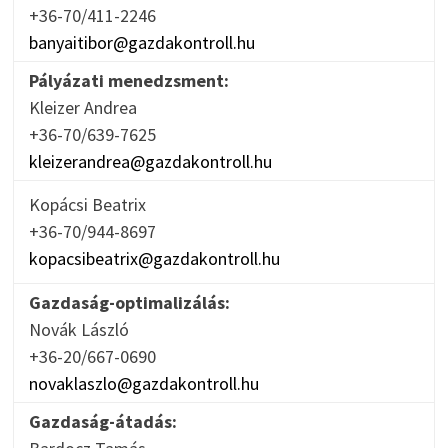
+36-70/411-2246
banyaitibor@gazdakontroll.hu
Pályázati menedzsment:
Kleizer Andrea
+36-70/639-7625
kleizerandrea@gazdakontroll.hu
Kopácsi Beatrix
+36-70/944-8697
kopacsibeatrix@gazdakontroll.hu
Gazdaság-optimalizálás:
Novák László
+36-20/667-0690
novaklaszlo@gazdakontroll.hu
Gazdaság-átadás: