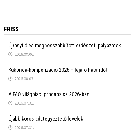
FRISS
Újranyíló és meghosszabbított erdészeti pályázatok
2026.08.06.
Kukorica-kompenzáció 2026 – lejáró határidő!
2026.08.03.
A FAO világpiaci prognózisa 2026-ban
2026.07.31.
Újabb körös adategyeztető levelek
2026.07.31.