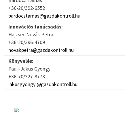
Bardocz Tamás
+36-20/392-6552
bardocztamas@gazdakontroll.hu
Innovációs tanácsadás:
Hajzser-Novák Petra
+36-20/396-4709
novakpetra@gazdakontroll.hu
Könyvelés:
Pauli-Jakus Gyöngyi
+36-70/327-8778
jakusgyongyi@gazdakontroll.hu