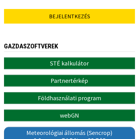
BEJELENTKEZÉS
GAZDASZOFTVEREK
STÉ kalkulátor
Partnertérkép
Földhasználati program
webGN
Meteorológiai állomás (Sencrop)