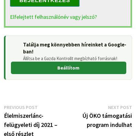
BEJELENTKEZÉS
Elfelejtett felhasználónév vagy jelszó?
Találja meg könnyebben híreinket a Google-
ban!
Állítsa be a Gazda Kontrollt megbízható forrásnak!
Beállítom
Bejegyzés
Previous
N
PREVIOUS POST
NEXT POST
post:
p
Élelmiszerlánc-
Új ÖKO támogatási
navigáció
felügyeleti díj 2021 –
program indulhat
első részlet