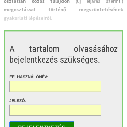
osztatlan közös tulajdon
(új eljárás szerinti)
megosztással történő megszüntetésének
gyakorlati lépéseiről.
A tartalom olvasásához
bejelentkezés szükséges.
FELHASZNÁLÓNÉV:
JELSZÓ: