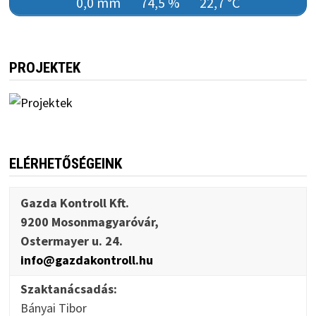
0,0 mm
74,5 %
22,7 °C
PROJEKTEK
ELÉRHETŐSÉGEINK
Gazda Kontroll Kft.
9200 Mosonmagyaróvár,
Ostermayer u. 24.
info@gazdakontroll.hu
Szaktanácsadás:
Bányai Tibor