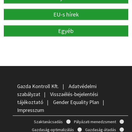
EU-s hírek
Egyéb
Gazda Kontroll Kft.
|
Adatvédelmi
szabályzat
|
Visszaélés-bejelentési
tájékoztató
|
Gender Equality Plan
|
Impresszum
Szaktanácsadás
Pályázati menedzsment
Gazdaság-optimalizálás
Gazdaság-átadás