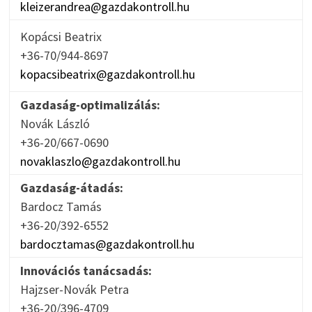
kleizerandrea@gazdakontroll.hu
Kopácsi Beatrix
+36-70/944-8697
kopacsibeatrix@gazdakontroll.hu
Gazdaság-optimalizálás:
Novák László
+36-20/667-0690
novaklaszlo@gazdakontroll.hu
Gazdaság-átadás:
Bardocz Tamás
+36-20/392-6552
bardocztamas@gazdakontroll.hu
Innovációs tanácsadás:
Hajzser-Novák Petra
+36-20/396-4709