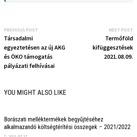
Bejegyzés
Previous
N
PREVIOUS POST
NEXT POST
post:
p
Társadalmi
Termőföld
navigáció
egyeztetésen az új AKG
kifüggesztések
és ÖKO támogatás
2021.08.09.
pályázati felhívásai
YOU MIGHT ALSO LIKE
Borászati melléktermékek begyűjtéséhez
alkalmazandó költségtérítési összegek – 2021/2022
2021.07.27.