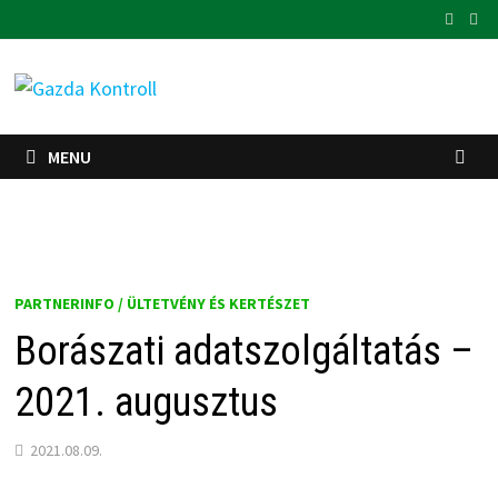
Skip
to
content
MENU
PARTNERINFO / ÜLTETVÉNY ÉS KERTÉSZET
Borászati adatszolgáltatás –
2021. augusztus
2021.08.09.