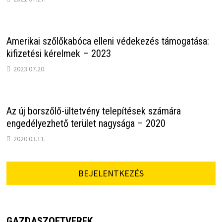
Amerikai szőlőkabóca elleni védekezés támogatása:
kifizetési kérelmek – 2023
2023.07.20.
Az új borszőlő-ültetvény telepítések számára
engedélyezhető terület nagysága – 2020
2020.03.11.
BEJELENTKEZÉS
GAZDASZOFTVEREK