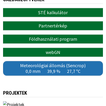
STÉ kalkulátor
Partnertérkép
Földhasználati program
webGN
Meteorológiai állomás (Sencrop)
0,0 mm
39,9 %
27,7 °C
PROJEKTEK