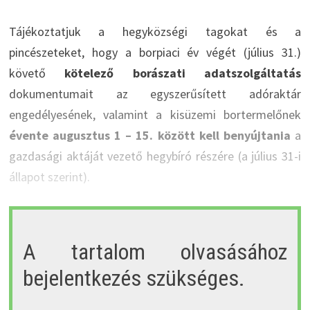
Tájékoztatjuk a hegyközségi tagokat és a
pincészeteket, hogy a borpiaci év végét (július 31.)
követő
kötelező borászati adatszolgáltatás
dokumentumait az egyszerűsített adóraktár
engedélyesének, valamint a kisüzemi bortermelőnek
évente augusztus 1 – 15. között kell benyújtania
a
gazdasági aktáját vezető hegybíró részére (a július 31-i
állapot szerint).
A tartalom olvasásához
bejelentkezés szükséges.