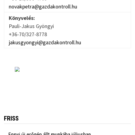
novakpetra@gazdakontroll.hu
Könyvelés:
Pauli-Jakus Gyöngyi
+36-70/327-8778
jakusgyongyi@gazdakontroll.hu
FRISS
Ennyi új erőgép állt munkába júliusban