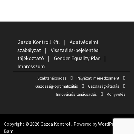
Gazda Kontroll Kft.
|
Adatvédelmi
szabályzat
|
Visszaélés-bejelentési
tájékoztató
|
Gender Equality Plan
|
Impresszum
Szaktanácsadás
Pályázati menedzsment
Gazdaság-optimalizálás
Gazdaság-átadás
Innovációs tanácsadás
Könyvelés
Copyright © 2026
Gazda Kontroll
. Powered by
WordPress
and
Bam
.