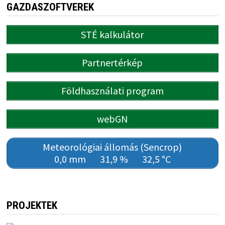
GAZDASZOFTVEREK
STÉ kalkulátor
Partnertérkép
Földhasználati program
webGN
Meteorológiai állomás (Sencrop)
0,0 mm
31,9 %
32,5 °C
PROJEKTEK