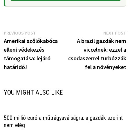
Bejegyzés
Previous
N
PREVIOUS POST
NEXT POST
post:
p
Amerikai szőlőkabóca
A brazil gazdák nem
navigáció
elleni védekezés
viccelnek: ezzel a
támogatása: lejáró
csodaszerrel turbózzák
határidő!
fel a növényeket
YOU MIGHT ALSO LIKE
500 millió euró a műtrágyaválságra: a gazdák szerint
nem elég