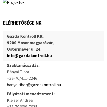
ELÉRHETŐSÉGEINK
Gazda Kontroll Kft.
9200 Mosonmagyaróvár,
Ostermayer u. 24.
info@gazdakontroll.hu
Szaktanácsadás:
Bányai Tibor
+36-70/411-2246
banyaitibor@gazdakontroll.hu
Pályázati menedzsment:
Kleizer Andrea
+36-70/639-7625