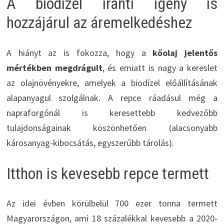
A biodízel iránti igény is
hozzájárul az áremelkedéshez
A hiányt az is fokozza, hogy a
kőolaj jelentős
mértékben megdrágult
, és emiatt is nagy a kereslet
az olajnövényekre, amelyek a biodízel előállításának
alapanyagul szolgálnak. A repce ráadásul még a
napraforgónál is keresettebb kedvezőbb
tulajdonságainak köszönhetően (alacsonyabb
károsanyag-kibocsátás, egyszerűbb tárolás).
Itthon is kevesebb repce termett
Az idei évben körülbelül 700 ezer tonna termett
Magyarországon, ami 18 százalékkal kevesebb a 2020-