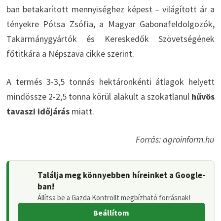
ban betakarított mennyiséghez képest – világított ár a
tényekre Pótsa Zsófia, a Magyar Gabonafeldolgozók,
Takarmánygyártók és Kereskedők Szövetségének
főtitkára a Népszava cikke szerint.
A termés 3-3,5 tonnás hektáronkénti átlagok helyett
mindössze 2-2,5 tonna körül alakult a szokatlanul
hűvös
tavaszi időjárás
miatt.
Forrás: agroinform.hu
Találja meg könnyebben híreinket a Google-
ban!
Állítsa be a Gazda Kontrollt megbízható forrásnak!
Beállítom