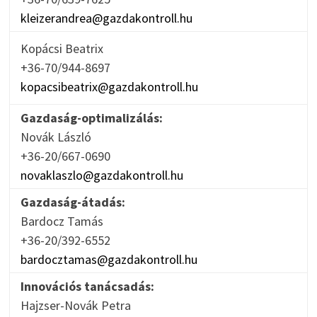
kleizerandrea@gazdakontroll.hu
Kopácsi Beatrix
+36-70/944-8697
kopacsibeatrix@gazdakontroll.hu
Gazdaság-optimalizálás:
Novák László
+36-20/667-0690
novaklaszlo@gazdakontroll.hu
Gazdaság-átadás:
Bardocz Tamás
+36-20/392-6552
bardocztamas@gazdakontroll.hu
Innovációs tanácsadás:
Hajzser-Novák Petra