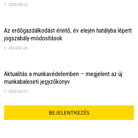
2026.06.12.
Az erdőgazdálkodást érintő, év elején hatályba lépett
jogszabály-módosítások
2024.01.16.
Aktualitás a munkavédelemben – megjelent az új
munkabaleseti jegyzőkönyv
2025.02.17.
BEJELENTKEZÉS