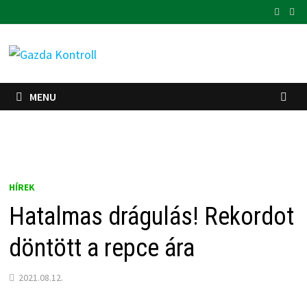
Skip
to
content
MENU
HÍREK
Hatalmas drágulás! Rekordot
döntött a repce ára
2021.08.12.