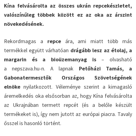
Kína felvásárolta az összes ukrán repcekészletet,
valószínűleg többek között ez az oka az árszint
növekedésének.
Rekordmagas a
repce
ára, ami miatt több más
termékkel együtt várhatóan
drágább lesz az étolaj, a
margarin és a bioüzemanyag is
– olvasható
a nepszava.hu-n. A lapnak
Petőházi Tamás, a
Gabonatermesztők Országos Szövetségének
elnöke
nyilatkozott. Véleménye szerint a kimagasló
áremelkedés oka elsősorban az, hogy Kína felvásárolta
az Ukrajnában termett repcét (és a belőle készült
termékeket is), így nem jutott az európai piacra. Tavaly
ősszel is hasonló történt.