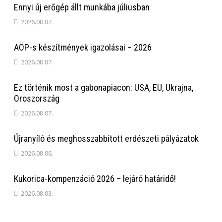
Ennyi új erőgép állt munkába júliusban
2026.08.07.
AÖP-s készítmények igazolásai – 2026
2026.08.07.
Ez történik most a gabonapiacon: USA, EU, Ukrajna,
Oroszország
2026.08.07.
Újranyíló és meghosszabbított erdészeti pályázatok
2026.08.06.
Kukorica-kompenzáció 2026 – lejáró határidő!
2026.08.03.