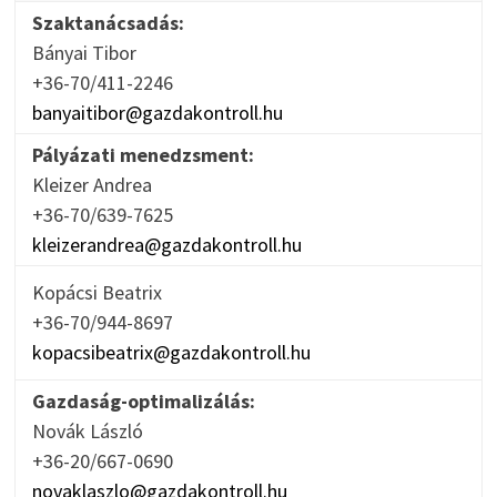
Szaktanácsadás:
Bányai Tibor
+36-70/411-2246
banyaitibor@gazdakontroll.hu
Pályázati menedzsment:
Kleizer Andrea
+36-70/639-7625
kleizerandrea@gazdakontroll.hu
Kopácsi Beatrix
+36-70/944-8697
kopacsibeatrix@gazdakontroll.hu
Gazdaság-optimalizálás:
Novák László
+36-20/667-0690
novaklaszlo@gazdakontroll.hu