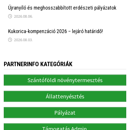
Újranyíló és meghosszabbított erdészeti pályázatok
2026.08.06.
Kukorica-kompenzáció 2026 – lejáró határidő!
2026.08.03.
PARTNERINFO KATEGÓRIÁK
Szántóföldi növénytermesztés
Állattenyésztés
Pályázat
Támogatás Admin.