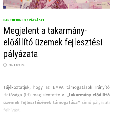
PARTNERINFO / PÁLYÁZAT
Megjelent a takarmány-
előállító üzemek fejlesztési
pályázata
2021.09.29.
Tájékoztatjuk, hogy az EMVA támogatások Irányító
Hatósága (IH) megjelentette
a „takarmány-előállító
üzemek fejlesztésének támogatása”
című pályázati
felhívást.