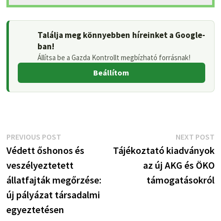
Találja meg könnyebben híreinket a Google-
ban!
Állítsa be a Gazda Kontrollt megbízható forrásnak!
Beállítom
Bejegyzés
Previous
N
PREVIOUS POST
NEXT POST
post:
p
Védett őshonos és
Tájékoztató kiadványok
navigáció
veszélyeztetett
az új AKG és ÖKO
állatfajták megőrzése:
támogatásokról
új pályázat társadalmi
egyeztetésen