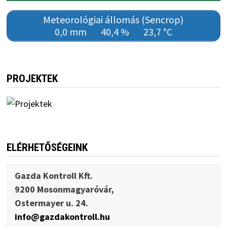
Meteorológiai állomás (Sencrop)
0,0 mm
40,4 %
23,7 °C
PROJEKTEK
ELÉRHETŐSÉGEINK
Gazda Kontroll Kft.
9200 Mosonmagyaróvár,
Ostermayer u. 24.
info@gazdakontroll.hu