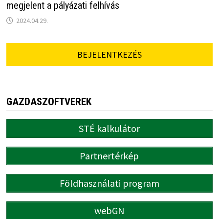
megjelent a pályázati felhívás
2024.04.29.
BEJELENTKEZÉS
GAZDASZOFTVEREK
STÉ kalkulátor
Partnertérkép
Földhasználati program
webGN