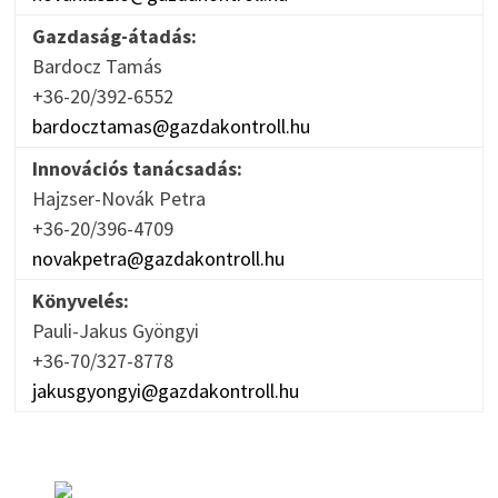
Gazdaság-átadás:
Bardocz Tamás
+36-20/392-6552
bardocztamas@gazdakontroll.hu
Innovációs tanácsadás:
Hajzser-Novák Petra
+36-20/396-4709
novakpetra@gazdakontroll.hu
Könyvelés:
Pauli-Jakus Gyöngyi
+36-70/327-8778
jakusgyongyi@gazdakontroll.hu