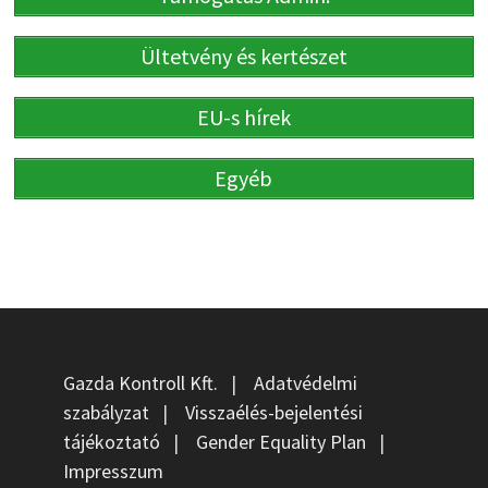
Ültetvény és kertészet
EU-s hírek
Egyéb
Gazda Kontroll Kft.
|
Adatvédelmi
szabályzat
|
Visszaélés-bejelentési
tájékoztató
|
Gender Equality Plan
|
Impresszum