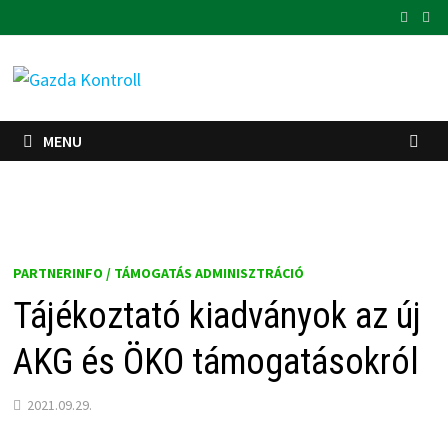
Skip
to
content
MENU
PARTNERINFO / TÁMOGATÁS ADMINISZTRÁCIÓ
Tájékoztató kiadványok az új
AKG és ÖKO támogatásokról
2021.09.29.