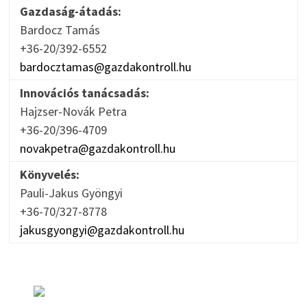
Gazdaság-átadás:
Bardocz Tamás
+36-20/392-6552
bardocztamas@gazdakontroll.hu
Innovációs tanácsadás:
Hajzser-Novák Petra
+36-20/396-4709
novakpetra@gazdakontroll.hu
Könyvelés:
Pauli-Jakus Gyöngyi
+36-70/327-8778
jakusgyongyi@gazdakontroll.hu