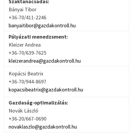
Szaktanácsadás:
Bányai Tibor
+36-70/411-2246
banyaitibor@gazdakontroll.hu
Pályázati menedzsment:
Kleizer Andrea
+36-70/639-7625
kleizerandrea@gazdakontroll.hu
Kopácsi Beatrix
+36-70/944-8697
kopacsibeatrix@gazdakontroll.hu
Gazdaság-optimalizálás:
Novák László
+36-20/667-0690
novaklaszlo@gazdakontroll.hu