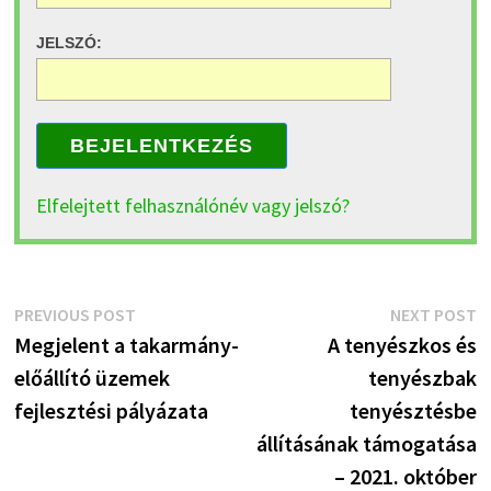
JELSZÓ:
BEJELENTKEZÉS
Elfelejtett felhasználónév vagy jelszó?
Bejegyzés
Previous
N
PREVIOUS POST
NEXT POST
post:
p
Megjelent a takarmány-
A tenyészkos és
navigáció
előállító üzemek
tenyészbak
fejlesztési pályázata
tenyésztésbe
állításának támogatása
– 2021. október