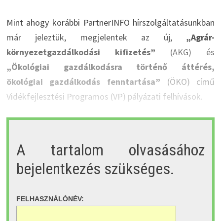
Mint ahogy korábbi PartnerINFO hírszolgáltatásunkban
már jeleztük, megjelentek az új,
„Agrár-
környezetgazdálkodási kifizetés”
(AKG) és
„Ökológiai gazdálkodásra történő áttérés,
ökológiai gazdálkodás fenntartása”
(ÖKO) című
Vidékfejlesztési Programos (VP) pályázati felhívások.
A tartalom olvasásához
bejelentkezés szükséges.
FELHASZNÁLÓNÉV: