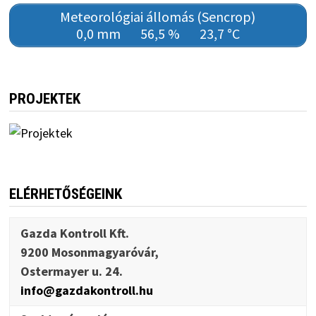
Meteorológiai állomás (Sencrop)
0,0 mm
56,5 %
23,7 °C
PROJEKTEK
ELÉRHETŐSÉGEINK
Gazda Kontroll Kft.
9200 Mosonmagyaróvár,
Ostermayer u. 24.
info@gazdakontroll.hu