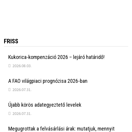
FRISS
Kukorica-kompenzáció 2026 – lejáró határidő!
2026.08.03.
A FAO világpiaci prognózisa 2026-ban
2026.07.31.
Újabb körös adategyeztető levelek
2026.07.31.
Megugrottak a felvásárlási árak: mutatjuk, mennyit