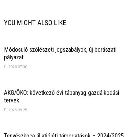
YOU MIGHT ALSO LIKE
Módosuló szőlészeti jogszabályok, új borászati
pályázat
2026.07.30.
AKG/ÖKO: következő évi tápanyag-gazdálkodási
tervek
2025.09.25.
Tenyészkoca állatjóléti támogatások – 2024/2025