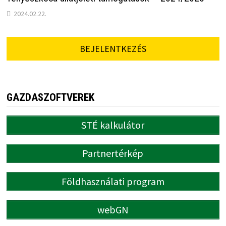
2024.02.22.
BEJELENTKEZÉS
GAZDASZOFTVEREK
STÉ kalkulátor
Partnertérkép
Földhasználati program
webGN